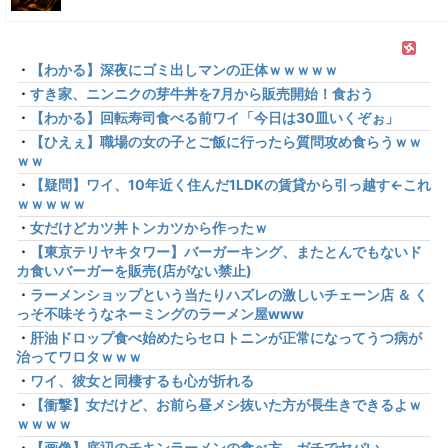
・
【わかる】深夜にゴミ出しマンの正体ｗｗｗｗｗ
・
すき家、ニンニクの芽牛丼を7月から販売開始！食おう
・
【わかる】回転寿司食べる前ワイ「今日は30皿いくぞぉ」
・
【ひえぇ】職場の女の子とご飯に行ったら質問攻め食らうｗｗ
ｗｗ
・
【疑問】ワイ、10年近く住んだ1LDKの賃貸から引っ越す←これ
ｗｗｗｗｗ
・
女だけどカツ丼トンカツから作ったｗ
・
【東京テリヤキタワー】バーガーキング、またとんでもないド
カ食いバーガーを販売(店がない禁止)
・
ラーメンショップという当たりハズレの激しいチェーン店 ＆ く
っそ不味そうなネーミングのラーメン屋www
・
肝油ドロップ食べ始めたらセロトニンが正常になってうつ病が
治ってワロタｗｗｗ
・
ワイ、彼女と同棲するも心が折れる
・
【衝撃】女だけど、お前ら昼メシ抜いた方が長生きできるよｗ
ｗｗｗｗ
・
【画像】底辺のチキンラーメンの食べ方、ガチでヤバい