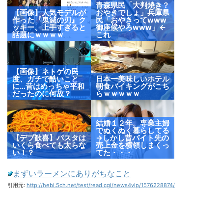
青森県民「大判焼き？
【画像】人気モデルが
おやきでしょ」兵庫県
作った『鬼滅の刃』ク
民「おやきってwww
ッキー、上手すぎると
御座候やろwww」←
話題にｗｗｗｗ
これ
【画像】ネトゲの民
度、ガチで酷いこと
日本一美味しいホテル
に…昔はめっちゃ平和
朝食バイキングがこち
だったのに何故？
らｗｗｗｗｗ
結婚１２年。専業主婦
でぬくぬく暮らしてる
【デブ歓喜】パスタは
→しかし昔バイト先の
いくら食べても太らな
売上金を横領しまくっ
い！？
てた・・・
まずいラーメンにありがちなこと
引用元:
http://hebi.5ch.net/test/read.cgi/news4vip/1576228874/