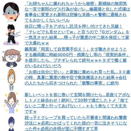
「お姉ちゃんに嫌われちゃうから秘密」新婦妹の無邪気
な一言で新郎のゲス行為が全バレ…修羅場と化した式場は
食事会に変更され新郎は悲惨な末路へ←警察に通報され
てもおかしくないレベル
休日に甥っ子をアポなし託児を押し付けてきた兄嫁！
「テレビでも見せといてw」と言うので『Gガンダム』を
一気見させた結果……甥っ子が重度の中二病を発症して家
で大暴れｗｗ
義実家「同居して自営業手伝え！」タダ働きさせようと
する義両親に時給3000円・残業なし等の「現実的条件」
を提示したら、ブチギレられて絶句ｗｗ←タダで働く嫁
がいるわけないだろ
「お前は自分に甘い」と家族に責められ育った私…３０歳
の時、真夏に重度の熱中症で救急搬送された結果→会社
の人たちから叩きつけられた「衝撃の事実」に絶句
新しいペットを首に巻いて玄関を開けたら…居座りアポな
しトメと鉢合わせ！絶叫して20秒で逃亡したトメ「捨て
ないと二度と行ってあげない！」←もう来なくて大丈夫
ですｗ
姪っ子とクレープを買っていたら不審者と間違われ警察
沙汰にｗ必死にかばってくれた姪の一言に泣きそうにな
った件←必死の弁明が逆に不憫すぎて草