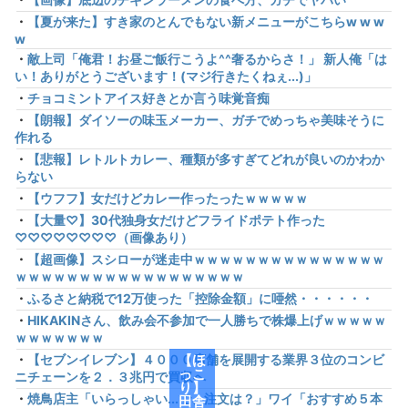
・
【夏が来た】すき家のとんでもない新メニューがこちらw w w
w
・
敵上司「俺君！お昼ご飯行こうよ^^奢るからさ！」 新人俺「は
い！ありがとうございます！(マジ行きたくねぇ...)」
・
チョコミントアイス好きとか言う味覚音痴
・
【朗報】ダイソーの味玉メーカー、ガチでめっちゃ美味そうに
作れる
・
【悲報】レトルトカレー、種類が多すぎてどれが良いのかわか
らない
・
【ウフフ】女だけどカレー作ったったｗｗｗｗｗ
・
【大量♡】30代独身女だけどフライドポテト作った
♡♡♡♡♡♡♡♡（画像あり）
・
【超画像】スシローが迷走中ｗｗｗｗｗｗｗｗｗｗｗｗｗｗｗ
ｗｗｗｗｗｗｗｗｗｗｗｗｗｗｗｗｗｗ
・
ふるさと納税で12万使った「控除金額」に唖然・・・・・・
・
HIKAKINさん、飲み会不参加で一人勝ちで株爆上げｗｗｗｗｗ
ｗｗｗｗｗｗｗ
・
【セブンイレブン】４０００店舗を展開する業界３位のコンビ
【ほ
っこ
ニチェーンを２．３兆円で買収へ
り】
・
焼鳥店主「いらっしゃい...で、注文は？」ワイ「おすすめ５本
田舎