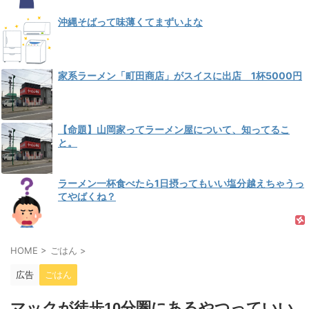
沖縄そばって味薄くてまずいよな
家系ラーメン「町田商店」がスイスに出店 1杯5000円
【命題】山岡家ってラーメン屋について、知ってるこ
と。
ラーメン一杯食べたら1日摂ってもいい塩分越えちゃうっ
てやばくね？
HOME
>
ごはん
>
広告
ごはん
マックが徒歩10分圏にあるやつっていい