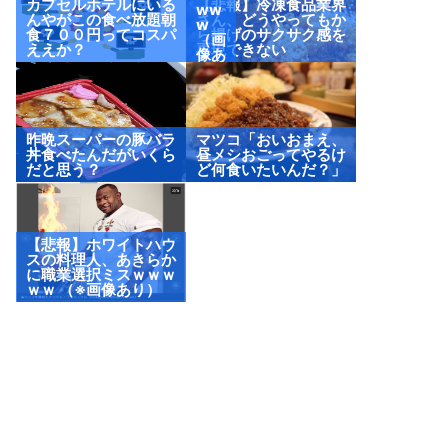
カプセルホテルにいる
【悲報】冷凍食品業界
ww
んやがこの食べ放題朝
さん、どうやってもか
w
食７００円ってコスパ
ら揚げのサクサク感を
（画
ええか？
再現できない
像あ
り）
昨晩スーパーの豚バラ
マツコ「おいおまえ、
丼食べたんだがいくら
昼メシおごってやるけ
だと思う？
ど何食いたいんだ？」
【悲報】ホワイトハウ
スの料理人、あきらか
に職業選択ミスｗｗｗ
ｗｗ （※画像あり）