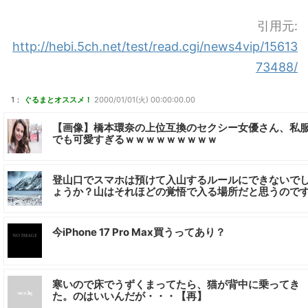
引用元:
http://hebi.5ch.net/test/read.cgi/news4vip/15613
73488/
1：
ぐるまとオススメ！
2000/01/01(火) 00:00:00.00
【画像】橋本環奈の上位互換のセクシー女優さん、私
でも可愛すぎるｗｗｗｗｗｗｗｗｗ
登山口でスマホは預けて入山するルールにできないで
ょうか？山はそれほどの覚悟で入る場所だと思うので
今iPhone 17 Pro Max買うってあり？
寒いので床でうずくまってたら、猫が背中に乗ってき
た。のはいいんだが・・・【再】