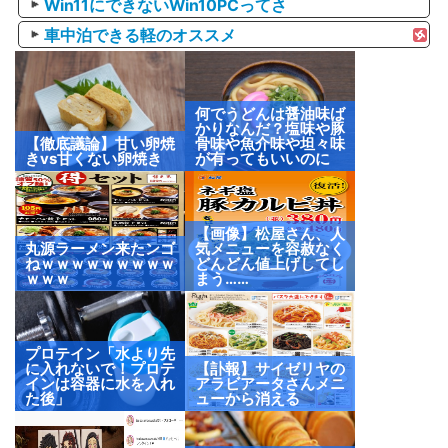
Win11にできないWin10PCってさ
車中泊できる軽のオススメ
何でうどんは醤油味ば
かりなんだ？塩味や豚
【徹底議論】甘い卵焼
骨味や魚介味や坦々味
きvs甘くない卵焼き
が有ってもいいのに
【画像】松屋さん、人
丸源ラーメン来たンゴ
気メニューを容赦なく
ねｗｗｗｗｗｗｗｗｗ
どんどん値上げしてし
ｗｗｗ
まう……
プロテイン「水より先
に入れないで！プロテ
【訃報】サイゼリヤの
インは容器に水を入れ
アラビアータさんメニ
た後」
ューから消える