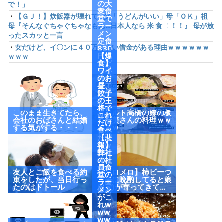
の大
で！」
衆食
・
【ＧＪ！】炊飯器が壊れて…父「うどんがいい」母「ＯＫ」祖
堂で
母『そんなぐちゃぐちゃなもん…日本人なら 米 食 ！！！』 母が放
ラー
メン
ったスカッと一言
定食
・
女だけど、イ〇ンに４０万くらい借金がある理由ｗｗｗｗｗｗ
830
円頼
【爆
ｗｗｗ
んだ
食】
ら小
ワイ
鉢付
のお
けて
昼、
来や
餃子
がっ
の王
たw
将で
このまま生きてたら、
ヤクルト高橋の嫁の板
ww
これ
会社のおばさんと結婚
野友美さんの料理ｗｗ
（画
だけ
する気がする・・・
ｗｗｗ
像あ
食べ
り）
たっ
【悲
たw
報】
ww
弊社
ww
の社
ww
員食
友人とご飯を食べる約
【メロメロ】柿ピーつ
w
堂の
束をしたが、当日行っ
まみに晩酌してると娘
（画
ラー
たのはドトール
(2歳)が寄ってきて…
像あ
メン
り）
がこ
れw
ww
ww