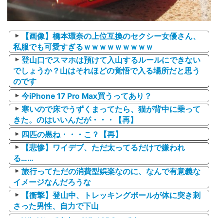
【画像】橋本環奈の上位互換のセクシー女優さん、
私服でも可愛すぎるｗｗｗｗｗｗｗｗｗ
登山口でスマホは預けて入山するルールにできない
でしょうか？山はそれほどの覚悟で入る場所だと思う
のです
今iPhone 17 Pro Max買うってあり？
寒いので床でうずくまってたら、猫が背中に乗って
きた。のはいいんだが・・・【再】
四匹の黒ね・・・こ？【再】
【悲惨】ワイデブ、ただ太ってるだけで嫌われ
る……
旅行ってただの消費型娯楽なのに、なんで有意義な
イメージなんだろうな
【衝撃】登山中、トレッキングポールが体に突き刺
さった男性、自力で下山