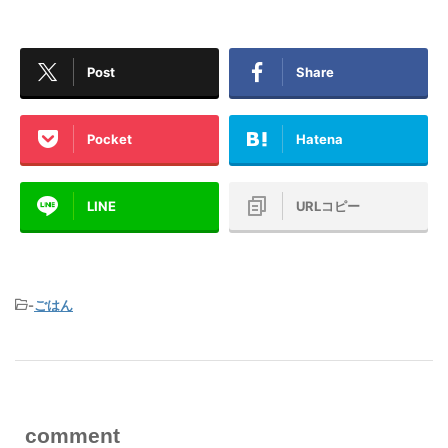
Post
Share
Pocket
Hatena
LINE
URLコピー
-
ごはん
comment