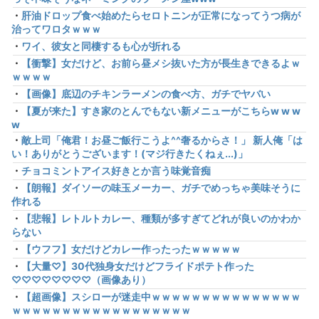
・
肝油ドロップ食べ始めたらセロトニンが正常になってうつ病が
治ってワロタｗｗｗ
・
ワイ、彼女と同棲するも心が折れる
・
【衝撃】女だけど、お前ら昼メシ抜いた方が長生きできるよｗ
ｗｗｗｗ
・
【画像】底辺のチキンラーメンの食べ方、ガチでヤバい
・
【夏が来た】すき家のとんでもない新メニューがこちらw w w
w
・
敵上司「俺君！お昼ご飯行こうよ^^奢るからさ！」 新人俺「は
い！ありがとうございます！(マジ行きたくねぇ...)」
・
チョコミントアイス好きとか言う味覚音痴
・
【朗報】ダイソーの味玉メーカー、ガチでめっちゃ美味そうに
作れる
・
【悲報】レトルトカレー、種類が多すぎてどれが良いのかわか
らない
・
【ウフフ】女だけどカレー作ったったｗｗｗｗｗ
・
【大量♡】30代独身女だけどフライドポテト作った
♡♡♡♡♡♡♡♡（画像あり）
・
【超画像】スシローが迷走中ｗｗｗｗｗｗｗｗｗｗｗｗｗｗｗ
ｗｗｗｗｗｗｗｗｗｗｗｗｗｗｗｗｗｗ