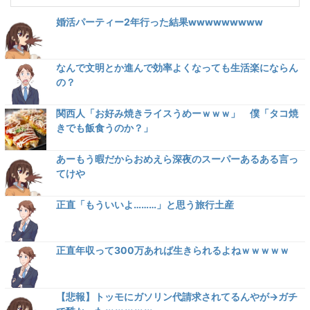
婚活パーティー2年行った結果wwwwwwwww
なんで文明とか進んで効率よくなっても生活楽にならん
の？
関西人「お好み焼きライスうめーｗｗｗ」 僕「タコ焼
きでも飯食うのか？」
あーもう暇だからおめえら深夜のスーパーあるある言っ
てけや
正直「もういいよ………」と思う旅行土産
正直年収って300万あれば生きられるよねｗｗｗｗｗ
【悲報】トッモにガソリン代請求されてるんやが→ガチ