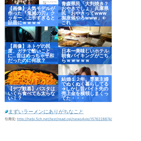
青森県民「大判焼き？
【画像】人気モデルが
おやきでしょ」兵庫県
作った『鬼滅の刃』ク
民「おやきってwww
ッキー、上手すぎると
御座候やろwww」←
話題にｗｗｗｗ
これ
【画像】ネトゲの民
度、ガチで酷いこと
日本一美味しいホテル
に…昔はめっちゃ平和
朝食バイキングがこち
だったのに何故？
らｗｗｗｗｗ
結婚１２年。専業主婦
でぬくぬく暮らしてる
【デブ歓喜】パスタは
→しかし昔バイト先の
いくら食べても太らな
売上金を横領しまくっ
い！？
てた・・・
まずいラーメンにありがちなこと
引用元:
http://hebi.5ch.net/test/read.cgi/news4vip/1576228874/