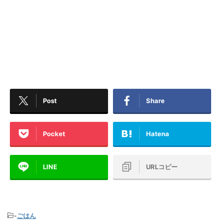
Post
Share
Pocket
Hatena
LINE
URLコピー
-
ごはん