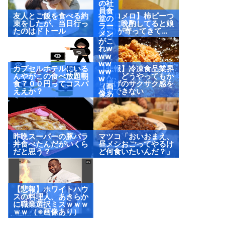
ww
の社
ww
員食
友人とご飯を食べる約
【メロメロ】柿ピーつ
w
堂の
束をしたが、当日行っ
まみに晩酌してると娘
（画
ラー
たのはドトール
(2歳)が寄ってきて…
像あ
メン
り）
がこ
れw
ww
ww
カプセルホテルにいる
【悲報】冷凍食品業界
ww
んやがこの食べ放題朝
さん、どうやってもか
w
食７００円ってコスパ
ら揚げのサクサク感を
（画
ええか？
再現できない
像あ
り）
昨晩スーパーの豚バラ
マツコ「おいおまえ、
丼食べたんだがいくら
昼メシおごってやるけ
だと思う？
ど何食いたいんだ？」
【悲報】ホワイトハウ
スの料理人、あきらか
に職業選択ミスｗｗｗ
ｗｗ （※画像あり）