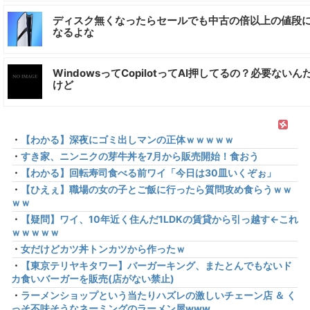
ディスク無くなったらセールでも中古の倍以上の値段
なるよな
WindowsってCopilotってAI押してるの？必要ないん
けど
・
【わかる】深夜にゴミ出しマンの正体ｗｗｗｗｗ
・
すき家、ニンニクの芽牛丼を7月から販売開始！食おう
・
【わかる】回転寿司食べる前ワイ「今日は30皿いくぞぉ」
・
【ひえぇ】職場の女の子とご飯に行ったら質問攻め食らうｗｗ
ｗｗ
・
【疑問】ワイ、10年近く住んだ1LDKの賃貸から引っ越す←これ
ｗｗｗｗｗ
・
女だけどカツ丼トンカツから作ったｗ
・
【東京テリヤキタワー】バーガーキング、またとんでもないド
カ食いバーガーを販売(店がない禁止)
・
ラーメンショップという当たりハズレの激しいチェーン店 ＆ く
っそ不味そうなネーミングのラーメン屋www