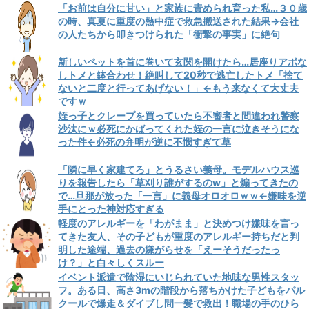
「お前は自分に甘い」と家族に責められ育った私…３０歳
の時、真夏に重度の熱中症で救急搬送された結果→会社
の人たちから叩きつけられた「衝撃の事実」に絶句
新しいペットを首に巻いて玄関を開けたら…居座りアポな
しトメと鉢合わせ！絶叫して20秒で逃亡したトメ「捨て
ないと二度と行ってあげない！」←もう来なくて大丈夫
ですｗ
姪っ子とクレープを買っていたら不審者と間違われ警察
沙汰にｗ必死にかばってくれた姪の一言に泣きそうにな
った件←必死の弁明が逆に不憫すぎて草
「隣に早く家建てろ」とうるさい義母。モデルハウス巡
りを報告したら「草刈り誰がするのw」と煽ってきたの
で…旦那が放った「一言」に義母オロオロｗｗ←嫌味を逆
手にとった神対応すぎる
軽度のアレルギーを「わがまま」と決めつけ嫌味を言っ
てきた友人、その子どもが重度のアレルギー持ちだと判
明した途端、過去の嫌がらせを「えーそうだったっ
け？」と白々しくスルー
イベント派遣で陰湿にいじられていた地味な男性スタッ
フ。ある日、高さ3mの階段から落ちかけた子どもをパル
クールで爆走＆ダイブし間一髪で救出！職場の手のひら