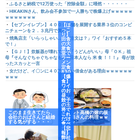
・
ふるさと納税で12万使った「控除金額」に唖然・・・・・・
・
HIKAKINさん、飲み会不参加で一人勝ちで株爆上げｗｗｗｗｗ
ｗｗｗｗｗｗｗ
・
【セブンイレブン】４０００店舗を展開する業界３位のコンビ
【ほ
っこ
ニチェーンを２．３兆円で買収へ
り】
・
焼鳥店主「いらっしゃい...で、注文は？」ワイ「おすすめ５本
田舎
の大
で！」
衆食
・
【ＧＪ！】炊飯器が壊れて…父「うどんがいい」母「ＯＫ」祖
堂で
母『そんなぐちゃぐちゃなもん…日本人なら 米 食 ！！！』 母が放
ラー
メン
ったスカッと一言
定食
・
女だけど、イ〇ンに４０万くらい借金がある理由ｗｗｗｗｗｗ
830
円頼
【爆
ｗｗｗ
んだ
食】
ら小
ワイ
鉢付
のお
けて
昼、
来や
餃子
がっ
の王
たw
将で
このまま生きてたら、
ヤクルト高橋の嫁の板
ww
これ
会社のおばさんと結婚
野友美さんの料理ｗｗ
（画
だけ
する気がする・・・
ｗｗｗ
像あ
食べ
り）
たっ
【悲
たw
報】
ww
弊社