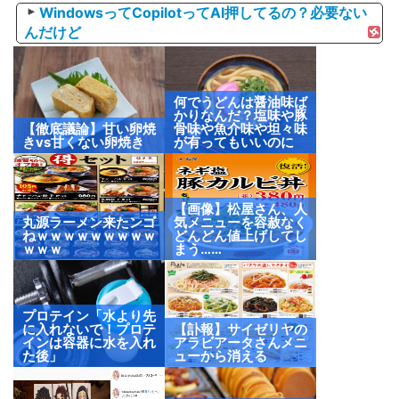
WindowsってCopilotってAI押してるの？必要ない
んだけど
何でうどんは醤油味ば
かりなんだ？塩味や豚
【徹底議論】甘い卵焼
骨味や魚介味や坦々味
きvs甘くない卵焼き
が有ってもいいのに
【画像】松屋さん、人
丸源ラーメン来たンゴ
気メニューを容赦なく
ねｗｗｗｗｗｗｗｗｗ
どんどん値上げしてし
ｗｗｗ
まう……
プロテイン「水より先
に入れないで！プロテ
【訃報】サイゼリヤの
インは容器に水を入れ
アラビアータさんメニ
た後」
ューから消える