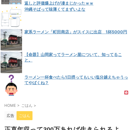
返しと評価爆上げが凄まじかったｗｗ
沖縄そばって味薄くてまずいよな
家系ラーメン「町田商店」がスイスに出店 1杯5000円
【命題】山岡家ってラーメン屋について、知ってるこ
と。
ラーメン一杯食べたら1日摂ってもいい塩分越えちゃうっ
てやばくね？
HOME
>
ごはん
>
広告
ごはん
正直年収って300万あれば生きられるよ