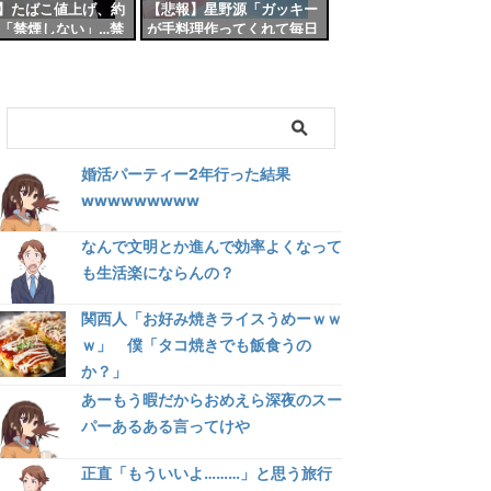
】たばこ値上げ、約
【悲報】星野源「ガッキー
が「禁煙しない」…禁
が手料理作ってくれて毎日
意する金額は
が楽しい」
00円以上」
婚活パーティー2年行った結果
wwwwwwwww
なんで文明とか進んで効率よくなって
も生活楽にならんの？
関西人「お好み焼きライスうめーｗｗ
ｗ」 僕「タコ焼きでも飯食うの
か？」
あーもう暇だからおめえら深夜のスー
パーあるある言ってけや
正直「もういいよ………」と思う旅行