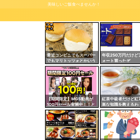
美味しいご飯食べませんか！
コテ
リン
- 固
最近コンビニでもスーパー
年収250万円だけど
でもマリトッツォとかいう
ォート買ったぞ
定リ
クリーム丸出しのクリーム
ンク
パンあるけど
自動
更新
ツー
【期間限定】MGS動画が
紅茶中級者だけど紅
100円セール実施中！！と
単な知識を教えるわ
ル
りあえず全部買うやろｗｗ
ｗｗｗ