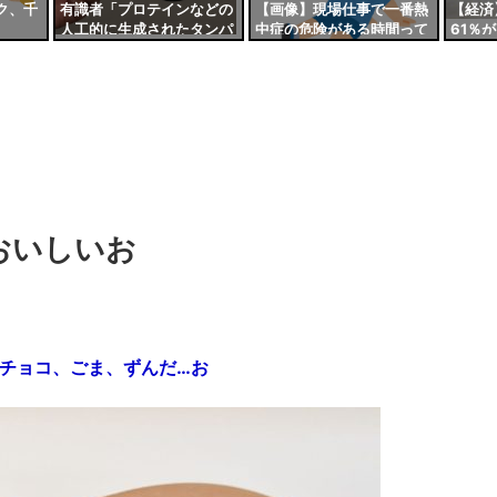
ク、千
有識者「プロテインなどの
【画像】現場仕事で一番熱
【経済
人工的に生成されたタンパ
中症の危険がある時間って
61％
ク質は体に悪い」←これマ
これだよなｗｗｗｗ
煙を決
ジ？
「10
おいしいお
チョコ、ごま、ずんだ…お