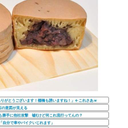
ありがとうございます！棚橋も誘いますね！」←これさあｗ
店の意図が見える
taのAIも勝手に他社攻撃 嘘ξけど何これ流行ってんの？
「自分で車やバイクいじれます」