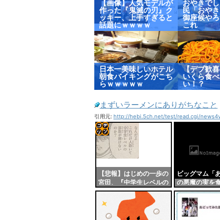
【画像】人気モデルが
おやきでし
作った『鬼滅の刃』ク
民「おやき
ッキー、上手すぎると
御座候やろ
話題にｗｗｗｗ
これ
日本一美味しいホテル
【デブ歓喜
朝食バイキングがこち
いくら食べ
らｗｗｗｗｗ
い！？
まずいラーメンにありがちなこと
引用元:
http://hebi.5ch.net/test/read.cgi/news
コテ
リン
- 固
【悲報】はじめの一歩の
ビッグマム「
宮田、『中学生レベルの
の悪魔の実を
定リ
算数』すら解けない
クラッカー「
ンク
ケットが増え
か…」
自動