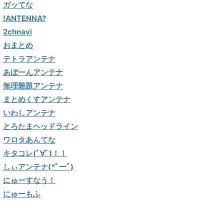
ガッてな
!ANTENNA?
2chnavi
おまとめ
テトラアンテナ
あぼーんアンテナ
無理難題アンテナ
まとめくすアンテナ
いわしアンテナ
とろたまヘッドライン
ワロタあんてな
キタコレ(ﾟ∀ﾟ)！！
しぃアンテナ(*ﾟーﾟ)
にゅーすなう！
にゅーもふ