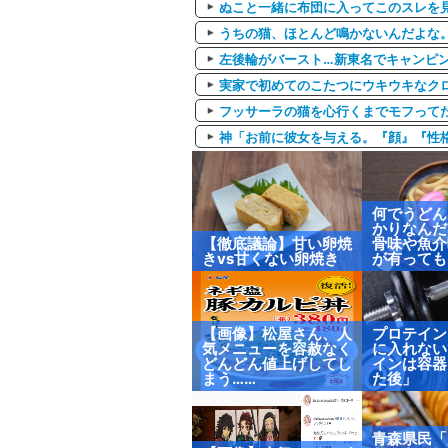
ぬこと一緒に布団に入ってこのスレを
うちの猫、ほとんど鳴かないんだよな。
左後輪がバースト…新東名でキャンピ
実家で初めてのこたつにウキウキなク
フッサーラの猫を心行くまでモフって
神「お前に彼女を与える。『顔』『性格
何でうどん
かりなんだ
【徹底議論】甘い卵焼
骨味や魚介
きvs甘くない卵焼き
が有っても
【画像】松屋さん、人
プロテイン
気メニューを容赦なく
に入れない
どんどん値上げしてし
インは容器
まう……
た後」
青森県民「