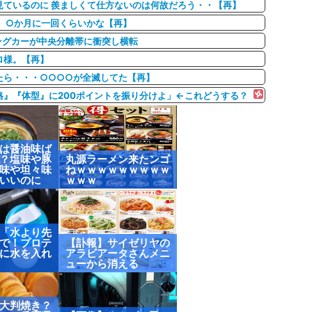
見ているのに 羨ましくて仕方ないのは何故だろう・・【再】
 ○か月に一回くらいかな【再】
ングカーが中央分離帯に衝突し横転
ロ様。【再】
たら・・・○○○○が全滅してた【再】
』『体型』に200ポイントを振り分けよ」←これどうする？
は醤油味ば
？塩味や豚
丸源ラーメン来たンゴ
味や坦々味
ねｗｗｗｗｗｗｗｗｗ
いいのに
ｗｗｗ
「水より先
で！プロテ
【訃報】サイゼリヤの
に水を入れ
アラビアータさんメニ
ューから消える
大判焼き？