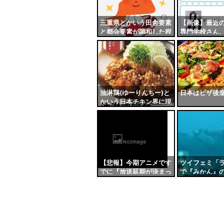
更新
ツー
三重県とかいう田舎要素
【画像】最近
と都会要素が調和した程
専門学校さん
ル
よい県
ゃくちゃｗｗ
油淋鶏(ゆーりんちー)と
日本はピザ後
かいう日本チキン界に現
れた新たな覇権
【悲報】今期アニメです
ツイフェミ「
でに『放送延期が決まっ
で『みかん』
ている作品』がこちら…
オタクが買う
ろ！」→即完