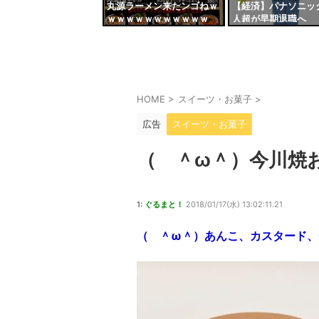
丸源ラーメン来たンゴねｗ
【経済】パナソニッ
ｗｗｗｗｗｗｗｗｗｗｗ
人超が早期退職へ
HOME
>
スイーツ・お菓子
>
広告
スイーツ・お菓子
（ ＾ω＾）今川焼
1:
ぐるまと！
2018/01/17(水) 13:02:11.21
（ ＾ω＾）あんこ、カスタード、