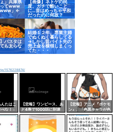
ょ」兵庫県
【画像】ネトゲの民
ってwww
度、ガチで酷いこと
www」←
に…昔はめっちゃ平和
だったのに何故？
結婚１２年。専業主婦
でぬくぬく暮らしてる
】パスタは
→しかし昔バイト先の
ても太らな
売上金を横領しまくっ
てた・・・
4vip/1576228874/
あんたはこ
【悲報】ワンピース、あ
【悲報】アニメ『ポケモ
食べな！」
と4巻で1000話に到達
ン』、「色黒キャラが色
叩けばビス
する模様
白になった」と外人に難
る能力
癖をつけられてしまう