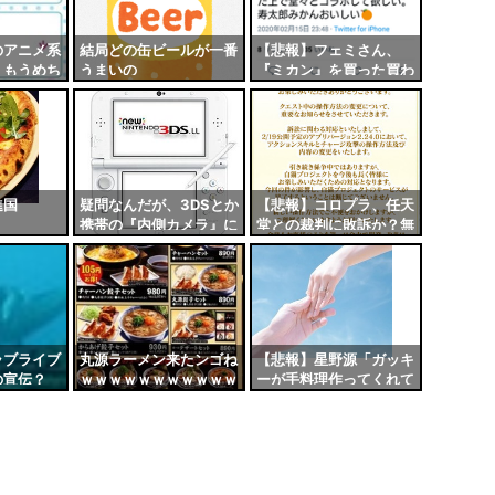
のアニメ系
結局どの缶ビールが一番
【悲報】フェミさん、
、もうめち
うまいの
『ミカン』を買った買わ
ｗｗ
ないで仲間同士で喧嘩し
てしまう
進国
疑問なんだが、3DSとか
【悲報】コロプラ、任天
携帯の『内側カメラ』に
堂との裁判に敗訴か？無
シール貼るのって普通だ
事『白猫』の操作法が変
よな？
わる模様
ラブライブ
丸源ラーメン来たンゴね
【悲報】星野源「ガッキ
の宣伝？
ｗｗｗｗｗｗｗｗｗｗｗ
ーが手料理作ってくれて
わけないだ
ｗ
毎日が楽しい」
売