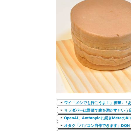
ワイ「メシでも行こうよ！」後輩♀「
サラダバーは野菜で腹を満たすという
OpenAI、Anthropicに続きMe
オタク「パソコン自作できます」DQN