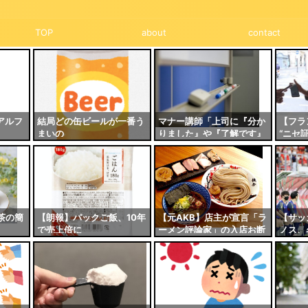
TOP
about
contact
アルフ
結局どの缶ビールが一番う
マナー講師「上司に『分か
【フラ
まいの
りました』や『了解です』
“ニセ証
はNG！他の敬語に比べて
人が所
敬意の度合いがやや控え
人が偽
め」←これ
茶の簡
【朗報】パックご飯、10年
【元AKB】店主が宣言「ラ
【サッ
で売上倍に
ーメン評論家」の入店お断
ノス、
り…「うちにはマイナスし
の“指
かなかった」
スポー
がる行