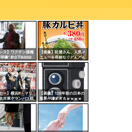
ンス】ワクチン接種
【画像】松屋さん、人気メ
明書” 約3万6000
ニューを容赦なくどんどん
持…医療従事者270
値上げしてしまう……
造関与か
カー】横浜F・マリ
【画像】120年前の日本の
名古屋グランパス戦
風景が凄すぎるｗｗｗｗ
笛疑惑”に声明…「反
ツマンシップにつな
為は許しません」