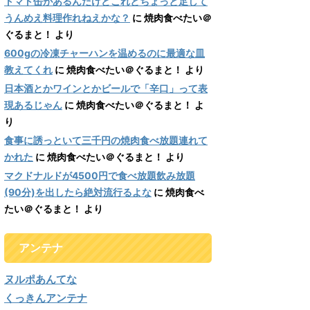
トマト缶があるんだけどこれとちょっと足して
うんめえ料理作れねえかな？
に
焼肉食べたい＠
ぐるまと！
より
600gの冷凍チャーハンを温めるのに最適な皿
教えてくれ
に
焼肉食べたい＠ぐるまと！
より
日本酒とかワインとかビールで「辛口」って表
現あるじゃん
に
焼肉食べたい＠ぐるまと！
よ
り
食事に誘っといて三千円の焼肉食べ放題連れて
かれた
に
焼肉食べたい＠ぐるまと！
より
マクドナルドが4500円で食べ放題飲み放題
(90分)を出したら絶対流行るよな
に
焼肉食べ
たい＠ぐるまと！
より
アンテナ
ヌルポあんてな
くっきんアンテナ