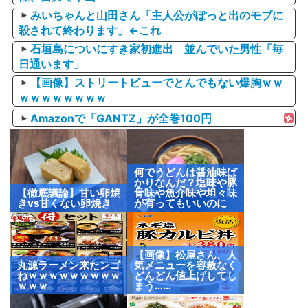
みいちゃんと山田さん「主人公がぽっと出のモブに
殺されて終わります」←これ
石垣島についにすき家初進出 並んでいた男性「毎
日通います」
【画像】ストリートビューでとんでもない爆胸ｗｗ
ｗｗｗｗｗｗｗｗ
Amazonで「GANTZ」が全巻100円
何でうどんは醤油味ば
かりなんだ？塩味や豚
【徹底議論】甘い卵焼
骨味や魚介味や坦々味
きvs甘くない卵焼き
が有ってもいいのに
【画像】松屋さん、人
丸源ラーメン来たンゴ
気メニューを容赦なく
ねｗｗｗｗｗｗｗｗｗ
どんどん値上げしてし
ｗｗｗ
まう……