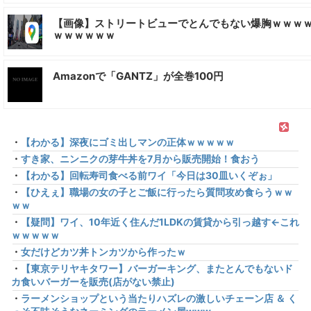
【画像】ストリートビューでとんでもない爆胸ｗｗｗ
ｗｗｗｗｗｗ
Amazonで「GANTZ」が全巻100円
・
【わかる】深夜にゴミ出しマンの正体ｗｗｗｗｗ
・
すき家、ニンニクの芽牛丼を7月から販売開始！食おう
・
【わかる】回転寿司食べる前ワイ「今日は30皿いくぞぉ」
・
【ひえぇ】職場の女の子とご飯に行ったら質問攻め食らうｗｗ
ｗｗ
・
【疑問】ワイ、10年近く住んだ1LDKの賃貸から引っ越す←これ
ｗｗｗｗｗ
・
女だけどカツ丼トンカツから作ったｗ
・
【東京テリヤキタワー】バーガーキング、またとんでもないド
カ食いバーガーを販売(店がない禁止)
・
ラーメンショップという当たりハズレの激しいチェーン店 ＆ く