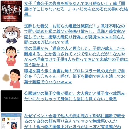
女子「貴公子の告白を断るなんてあり得ない！」俺「問
題はそこじゃないだろ…」→いじめを止めるため動いた結
果…
泥酔した義父「お前らの遺産は減額だ！」意味不明なの
で問い詰めた私に義父が怒鳴り散らし、旦那と義実家が
隠していた「衝撃の裏切り行為」が発覚ｗｗｗ←知らん
間に200万払われてて草
実の母親から「運命の人と再会した、子供が成人したら
離婚する」とか告白されてマジで引いたんだが！なんや
かんや理由つけて子供4人も作っておいて未成年の子供に
言う話かよ！
職場を襲う歩く香害お局！プロレスラー風の見た目で自
分を「〇〇ちゃん」呼び、部下を鬱病で何人も潰してお
菓子賄賂でウハウハwｗｗ
公園遊びの菓子交換が嫌だ。大人数だと菓子食べ放題み
たいになっちゃって身体にも歯にも良くないし最悪
なぜイベント会場で他人の顔を隠さずSNSに無断で載せ
るの？自分の顔も写り込んでてマジで胸糞悪いんだ
が！！食べ物の画像上げたほうがよっぽど有意義だわ