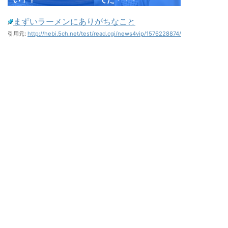
まずいラーメンにありがちなこと
引用元:
http://hebi.5ch.net/test/read.cgi/news4vip/1576228874/