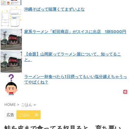
沖縄そばって味薄くてまずいよな
家系ラーメン「町田商店」がスイスに出店 1杯5000円
【命題】山岡家ってラーメン屋について、知ってるこ
と。
ラーメン一杯食べたら1日摂ってもいい塩分越えちゃうっ
てやばくね？
HOME
>
ごはん
>
広告
ごはん
魚
鮭を皮まで食ってる奴見ると、育ち悪い