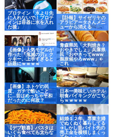
プロテイン「水より先
に入れないで！プロテ
【訃報】サイゼリヤの
インは容器に水を入れ
アラビアータさんメニ
た後」
ューから消える
青森県民「大判焼き？
【画像】人気モデルが
おやきでしょ」兵庫県
作った『鬼滅の刃』ク
民「おやきってwww
ッキー、上手すぎると
御座候やろwww」←
話題にｗｗｗｗ
これ
【画像】ネトゲの民
度、ガチで酷いこと
日本一美味しいホテル
に…昔はめっちゃ平和
朝食バイキングがこち
だったのに何故？
らｗｗｗｗｗ
結婚１２年。専業主婦
でぬくぬく暮らしてる
【デブ歓喜】パスタは
→しかし昔バイト先の
いくら食べても太らな
売上金を横領しまくっ
い！？
てた・・・