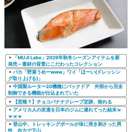
「MUJI Labo」2026年秋冬シーズンアイテムを新
発売 – 素材の背景にこだわったコレクション
バカ「野菜うめーwww」ワイ「ほーい(ドレッシン
グ取り上げる)」
中国製ルーター20機種にバックドア 外部から完全
制御できる機能が仕込まれていた
【悲報？】チョコバナナクレープ定跡、敗れる
アメリカ人の友達を日本のジムに連れてった結末ｗ
ｗｗｗ
登山中、トレッキングポールが体に突き刺さった男
性、自力で下山