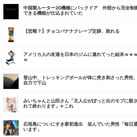
中国製ルーター20機種にバックドア 外部から完全制
できる機能が仕込まれていた
【悲報？】チョコバナナクレープ定跡、敗れる
アメリカ人の友達を日本のジムに連れてった結末ｗｗ
ｗ
登山中、トレッキングポールが体に突き刺さった男性
自力で下山
みいちゃんと山田さん「主人公がぽっと出のモブに殺
れて終わります」←これ
石垣島についにすき家初進出 並んでいた男性「毎日
います」