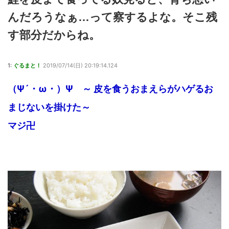
んだろうなぁ…って察するよな。そこ残
す部分だからね。
1:
ぐるまと！
2019/07/14(日) 20:19:14.124
（Ψ´・ω・）Ψ ～ 皮を食うおまえらがハゲるお
まじないを掛けた～
マジ卍