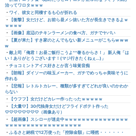
治ってワロタｗｗｗ
・
ワイ、彼女と同棲するも心が折れる
・
【衝撃】女だけど、お前ら昼メシ抜いた方が長生きできるよｗ
ｗｗｗｗ
・
【画像】底辺のチキンラーメンの食べ方、ガチでヤバい
・
【夏が来た】すき家のとんでもない新メニューがこちらw w w
w
・
敵上司「俺君！お昼ご飯行こうよ^^奢るからさ！」 新人俺「は
い！ありがとうございます！(マジ行きたくねぇ...)」
・
チョコミントアイス好きとか言う味覚音痴
・
【朗報】ダイソーの味玉メーカー、ガチでめっちゃ美味そうに
作れる
・
【悲報】レトルトカレー、種類が多すぎてどれが良いのかわか
らない
・
【ウフフ】女だけどカレー作ったったｗｗｗｗｗ
・
【大量♡】30代独身女だけどフライドポテト作った
♡♡♡♡♡♡♡♡（画像あり）
・
【超画像】スシローが迷走中ｗｗｗｗｗｗｗｗｗｗｗｗｗｗｗ
ｗｗｗｗｗｗｗｗｗｗｗｗｗｗｗｗｗｗ
・
ふるさと納税で12万使った「控除金額」に唖然・・・・・・