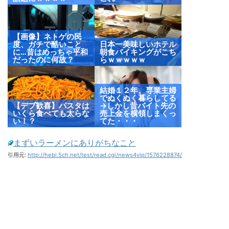
【画像】ネトゲの民
度、ガチで酷いこと
日本一美味しいホテル
に…昔はめっちゃ平和
朝食バイキングがこち
だったのに何故？
らｗｗｗｗｗ
結婚１２年。専業主婦
でぬくぬく暮らしてる
【デブ歓喜】パスタは
→しかし昔バイト先の
いくら食べても太らな
売上金を横領しまくっ
い！？
てた・・・
まずいラーメンにありがちなこと
引用元:
http://hebi.5ch.net/test/read.cgi/news4vip/1576228874/