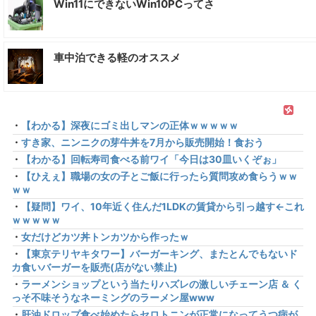
Win11にできないWin10PCってさ
車中泊できる軽のオススメ
・
【わかる】深夜にゴミ出しマンの正体ｗｗｗｗｗ
・
すき家、ニンニクの芽牛丼を7月から販売開始！食おう
・
【わかる】回転寿司食べる前ワイ「今日は30皿いくぞぉ」
・
【ひえぇ】職場の女の子とご飯に行ったら質問攻め食らうｗｗ
ｗｗ
・
【疑問】ワイ、10年近く住んだ1LDKの賃貸から引っ越す←これ
ｗｗｗｗｗ
・
女だけどカツ丼トンカツから作ったｗ
・
【東京テリヤキタワー】バーガーキング、またとんでもないド
カ食いバーガーを販売(店がない禁止)
・
ラーメンショップという当たりハズレの激しいチェーン店 ＆ く
っそ不味そうなネーミングのラーメン屋www
・
肝油ドロップ食べ始めたらセロトニンが正常になってうつ病が