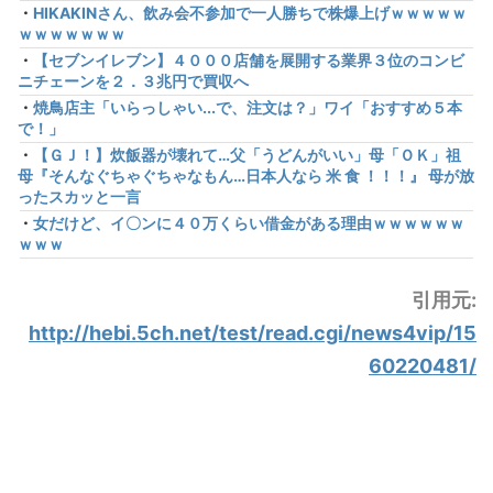
・
HIKAKINさん、飲み会不参加で一人勝ちで株爆上げｗｗｗｗｗ
ｗｗｗｗｗｗｗ
・
【セブンイレブン】４０００店舗を展開する業界３位のコンビ
ニチェーンを２．３兆円で買収へ
・
焼鳥店主「いらっしゃい...で、注文は？」ワイ「おすすめ５本
で！」
・
【ＧＪ！】炊飯器が壊れて…父「うどんがいい」母「ＯＫ」祖
母『そんなぐちゃぐちゃなもん…日本人なら 米 食 ！！！』 母が放
ったスカッと一言
・
女だけど、イ〇ンに４０万くらい借金がある理由ｗｗｗｗｗｗ
ｗｗｗ
引用元:
http://hebi.5ch.net/test/read.cgi/news4vip/15
60220481/