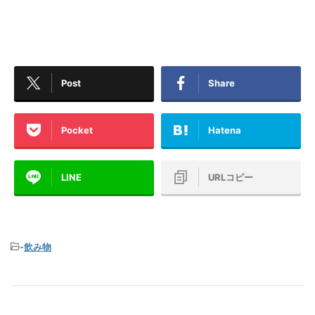
Post
Share
Pocket
Hatena
LINE
URLコピー
-
飲み物