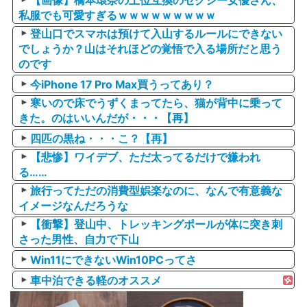
【画像】橋本環奈の上位互換のセクシー女優さん、
私服でも可愛すぎるｗｗｗｗｗｗｗｗｗ
登山口でスマホは預けて入山するルールにできない
でしょうか？山はそれほどの覚悟で入る場所だと思う
のです
今iPhone 17 Pro Max買うってあり？
寒いので床でうずくまってたら、猫が背中に乗って
きた。のはいいんだが・・・【再】
四匹の黒ね・・・こ？【再】
【悲惨】ワイデブ、ただ太ってるだけで嫌われ
る……
旅行ってただの消費型娯楽なのに、なんで有意義な
イメージなんだろうな
【衝撃】登山中、トレッキングポールが体に突き刺
さった男性、自力で下山
Win11にできないWin10PCってさ
車中泊できる軽のオススメ