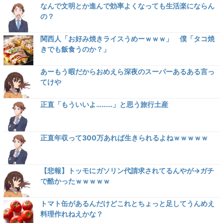
なんで文明とか進んで効率よくなっても生活楽にならん
の？
関西人「お好み焼きライスうめーｗｗｗ」 僕「タコ焼
きでも飯食うのか？」
あーもう暇だからおめえら深夜のスーパーあるある言っ
てけや
正直「もういいよ………」と思う旅行土産
正直年収って300万あれば生きられるよねｗｗｗｗｗ
【悲報】トッモにガソリン代請求されてるんやが→ガチ
で酷かったｗｗｗｗｗ
トマト缶があるんだけどこれとちょっと足してうんめえ
料理作れねえかな？