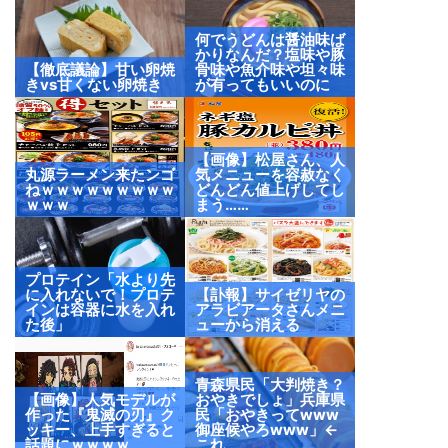
何でうどんは醤油味ば
かりなんだ？塩味や豚
【徹底議論】甘い卵焼
骨味や魚介味や坦々味
きvs甘くない卵焼き
が有ってもいいのに
【画像】松屋さん、人
丸源ラーメン来たンゴ
気メニューを容赦なく
ねｗｗｗｗｗｗｗｗｗ
どんどん値上げしてし
ｗｗｗ
まう……
プロテイン「水より先
に入れないで！プロテ
【訃報】サイゼリヤの
インは容器に水を入れ
アラビアータさんメニ
た後」
ューから消える
青森県民「大判焼き？
【画像】人気モデルが
おやきでしょ」兵庫県
作った『鬼滅の刃』ク
民「おやきってwww
ッキー、上手すぎると
御座候やろwww」←
話題にｗｗｗｗ
これ