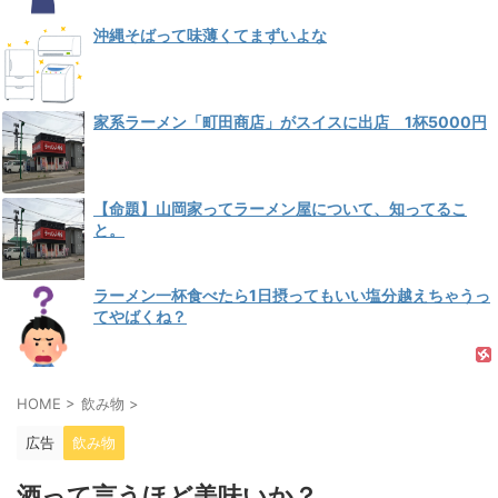
沖縄そばって味薄くてまずいよな
家系ラーメン「町田商店」がスイスに出店 1杯5000円
【命題】山岡家ってラーメン屋について、知ってるこ
と。
ラーメン一杯食べたら1日摂ってもいい塩分越えちゃうっ
てやばくね？
HOME
>
飲み物
>
広告
飲み物
酒って言うほど美味いか？