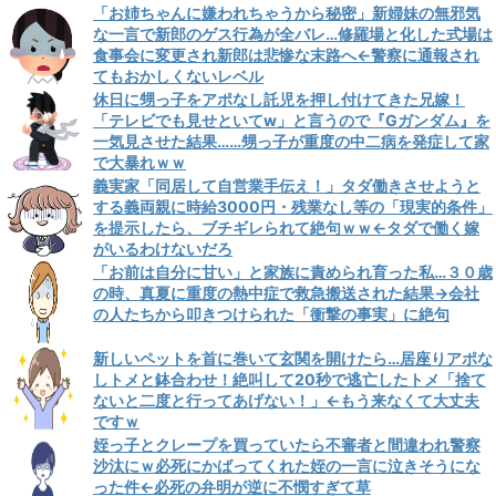
「お姉ちゃんに嫌われちゃうから秘密」新婦妹の無邪気
な一言で新郎のゲス行為が全バレ…修羅場と化した式場は
食事会に変更され新郎は悲惨な末路へ←警察に通報され
てもおかしくないレベル
休日に甥っ子をアポなし託児を押し付けてきた兄嫁！
「テレビでも見せといてw」と言うので『Gガンダム』を
一気見させた結果……甥っ子が重度の中二病を発症して家
で大暴れｗｗ
義実家「同居して自営業手伝え！」タダ働きさせようと
する義両親に時給3000円・残業なし等の「現実的条件」
を提示したら、ブチギレられて絶句ｗｗ←タダで働く嫁
がいるわけないだろ
「お前は自分に甘い」と家族に責められ育った私…３０歳
の時、真夏に重度の熱中症で救急搬送された結果→会社
の人たちから叩きつけられた「衝撃の事実」に絶句
新しいペットを首に巻いて玄関を開けたら…居座りアポな
しトメと鉢合わせ！絶叫して20秒で逃亡したトメ「捨て
ないと二度と行ってあげない！」←もう来なくて大丈夫
ですｗ
姪っ子とクレープを買っていたら不審者と間違われ警察
沙汰にｗ必死にかばってくれた姪の一言に泣きそうにな
った件←必死の弁明が逆に不憫すぎて草