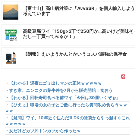
【富士山】高山病対策に「AvvaSR」を個人輸入しよ
考えています
高級豆腐ワイ「150g×2丁で250円か…高いけど美味そ
だし一丁買ってみるか！」
【朗報】えいようかんとかいうコスパ最強の保存食
・
【わかる】深夜にゴミ出しマンの正体ｗｗｗｗｗ
・
すき家、ニンニクの芽牛丼を7月から販売開始！食おう
・
【わかる】回転寿司食べる前ワイ「今日は30皿いくぞぉ」
・
【ひえぇ】職場の女の子とご飯に行ったら質問攻め食らうｗｗ
ｗｗ
・
【疑問】ワイ、10年近く住んだ1LDKの賃貸から引っ越す←これ
ｗｗｗｗｗ
・
女だけどカツ丼トンカツから作ったｗ