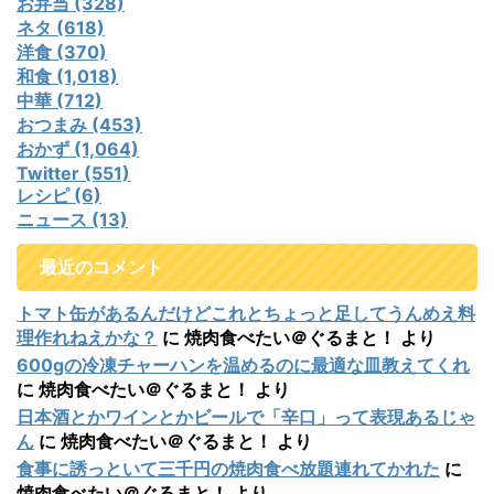
お弁当 (328)
ネタ (618)
洋食 (370)
和食 (1,018)
中華 (712)
おつまみ (453)
おかず (1,064)
Twitter (551)
レシピ (6)
ニュース (13)
最近のコメント
トマト缶があるんだけどこれとちょっと足してうんめえ料
理作れねえかな？
に
焼肉食べたい＠ぐるまと！
より
600gの冷凍チャーハンを温めるのに最適な皿教えてくれ
に
焼肉食べたい＠ぐるまと！
より
日本酒とかワインとかビールで「辛口」って表現あるじゃ
ん
に
焼肉食べたい＠ぐるまと！
より
食事に誘っといて三千円の焼肉食べ放題連れてかれた
に
焼肉食べたい＠ぐるまと！
より