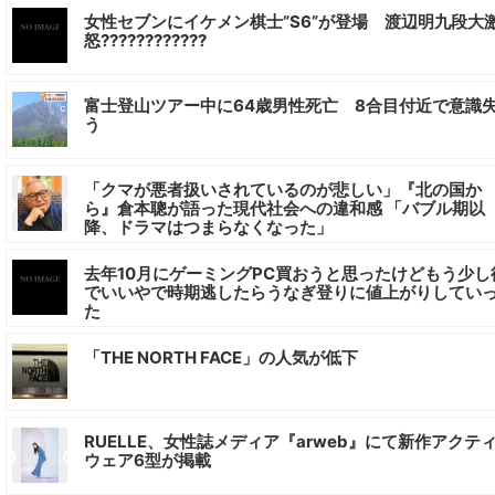
女性セブンにイケメン棋士”S6”が登場 渡辺明九段大
怒????????????
富士登山ツアー中に64歳男性死亡 8合目付近で意識
う
「クマが悪者扱いされているのが悲しい」『北の国か
ら』倉本聰が語った現代社会への違和感 「バブル期以
降、ドラマはつまらなくなった」
去年10月にゲーミングPC買おうと思ったけどもう少し
でいいやで時期逃したらうなぎ登りに値上がりしてい
た
「THE NORTH FACE」の人気が低下
RUELLE、女性誌メディア『arweb』にて新作アクテ
ウェア6型が掲載