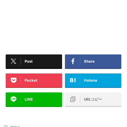
Post
Share
Pocket
Hatena
LINE
URLコピー