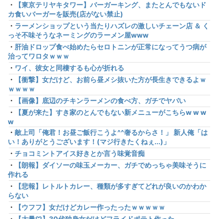
・
【東京テリヤキタワー】バーガーキング、またとんでもないド
カ食いバーガーを販売(店がない禁止)
・
ラーメンショップという当たりハズレの激しいチェーン店 ＆ く
っそ不味そうなネーミングのラーメン屋www
・
肝油ドロップ食べ始めたらセロトニンが正常になってうつ病が
治ってワロタｗｗｗ
・
ワイ、彼女と同棲するも心が折れる
・
【衝撃】女だけど、お前ら昼メシ抜いた方が長生きできるよｗ
ｗｗｗｗ
・
【画像】底辺のチキンラーメンの食べ方、ガチでヤバい
・
【夏が来た】すき家のとんでもない新メニューがこちらw w w
w
・
敵上司「俺君！お昼ご飯行こうよ^^奢るからさ！」 新人俺「は
い！ありがとうございます！(マジ行きたくねぇ...)」
・
チョコミントアイス好きとか言う味覚音痴
・
【朗報】ダイソーの味玉メーカー、ガチでめっちゃ美味そうに
作れる
・
【悲報】レトルトカレー、種類が多すぎてどれが良いのかわか
らない
・
【ウフフ】女だけどカレー作ったったｗｗｗｗｗ
・
【大量♡】30代独身女だけどフライドポテト作った