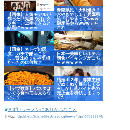
青森県民「大判焼き？
【画像】人気モデルが
おやきでしょ」兵庫県
作った『鬼滅の刃』ク
民「おやきってwww
ッキー、上手すぎると
御座候やろwww」←
話題にｗｗｗｗ
これ
【画像】ネトゲの民
度、ガチで酷いこと
日本一美味しいホテル
に…昔はめっちゃ平和
朝食バイキングがこち
だったのに何故？
らｗｗｗｗｗ
結婚１２年。専業主婦
でぬくぬく暮らしてる
【デブ歓喜】パスタは
→しかし昔バイト先の
いくら食べても太らな
売上金を横領しまくっ
い！？
てた・・・
まずいラーメンにありがちなこと
引用元:
http://hebi.5ch.net/test/read.cgi/news4vip/1576228874/