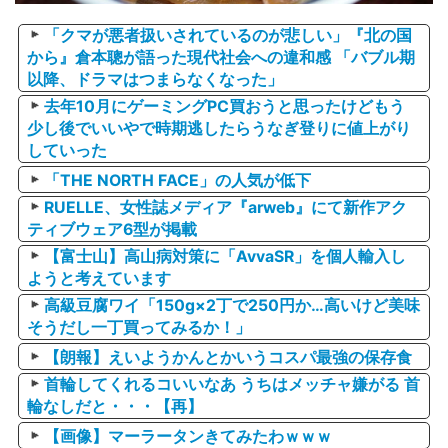
「クマが悪者扱いされているのが悲しい」『北の国
から』倉本聰が語った現代社会への違和感 「バブル期
以降、ドラマはつまらなくなった」
去年10月にゲーミングPC買おうと思ったけどもう
少し後でいいやで時期逃したらうなぎ登りに値上がり
していった
「THE NORTH FACE」の人気が低下
RUELLE、女性誌メディア『arweb』にて新作アク
ティブウェア6型が掲載
【富士山】高山病対策に「AvvaSR」を個人輸入し
ようと考えています
高級豆腐ワイ「150g×2丁で250円か…高いけど美味
そうだし一丁買ってみるか！」
【朗報】えいようかんとかいうコスパ最強の保存食
首輪してくれるコいいなあ うちはメッチャ嫌がる 首
輪なしだと・・・【再】
【画像】マーラータンきてみたわｗｗｗ