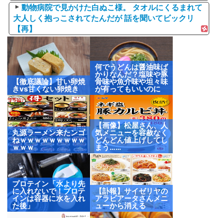
動物病院で見かけた白ぬこ様。 タオルにくるまれて
大人しく抱っこされてたんだが 話を聞いてビックリ
【再】
何でうどんは醤油味ば
かりなんだ？塩味や豚
【徹底議論】甘い卵焼
骨味や魚介味や坦々味
きvs甘くない卵焼き
が有ってもいいのに
【画像】松屋さん、人
丸源ラーメン来たンゴ
気メニューを容赦なく
ねｗｗｗｗｗｗｗｗｗ
どんどん値上げしてし
ｗｗｗ
まう……
プロテイン「水より先
に入れないで！プロテ
【訃報】サイゼリヤの
インは容器に水を入れ
アラビアータさんメニ
た後」
ューから消える