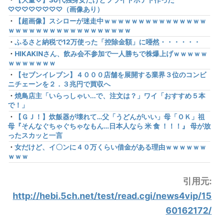
♡♡♡♡♡♡♡♡（画像あり）
・
【超画像】スシローが迷走中ｗｗｗｗｗｗｗｗｗｗｗｗｗｗｗ
ｗｗｗｗｗｗｗｗｗｗｗｗｗｗｗｗｗｗ
・
ふるさと納税で12万使った「控除金額」に唖然・・・・・・
・
HIKAKINさん、飲み会不参加で一人勝ちで株爆上げｗｗｗｗｗ
ｗｗｗｗｗｗｗ
・
【セブンイレブン】４０００店舗を展開する業界３位のコンビ
ニチェーンを２．３兆円で買収へ
・
焼鳥店主「いらっしゃい...で、注文は？」ワイ「おすすめ５本
で！」
・
【ＧＪ！】炊飯器が壊れて…父「うどんがいい」母「ＯＫ」祖
母『そんなぐちゃぐちゃなもん…日本人なら 米 食 ！！！』 母が放
ったスカッと一言
・
女だけど、イ〇ンに４０万くらい借金がある理由ｗｗｗｗｗｗ
ｗｗｗ
引用元:
http://hebi.5ch.net/test/read.cgi/news4vip/15
60162172/