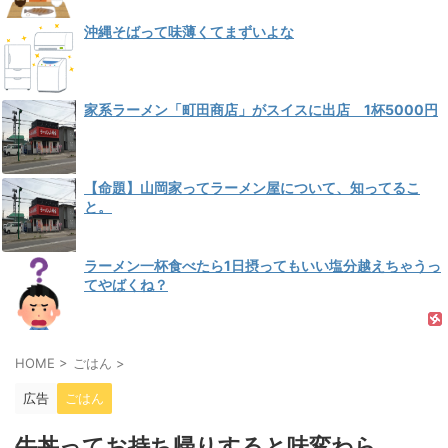
沖縄そばって味薄くてまずいよな
家系ラーメン「町田商店」がスイスに出店 1杯5000円
【命題】山岡家ってラーメン屋について、知ってるこ
と。
ラーメン一杯食べたら1日摂ってもいい塩分越えちゃうっ
てやばくね？
HOME
>
ごはん
>
広告
ごはん
牛丼ってお持ち帰りすると味変わら