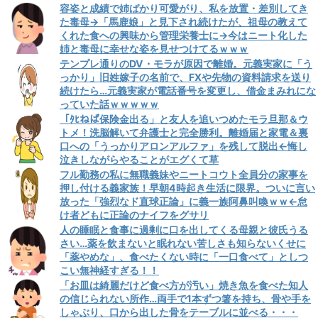
容姿と成績で姉ばかり可愛がり、私を放置・差別してき
た毒母→「馬鹿娘」と見下され続けたが、祖母の教えて
くれた食への興味から管理栄養士に→今はニート化した
姉と毒母に幸せな姿を見せつけてるｗｗｗ
テンプレ通りのDV・モラが原因で離婚。元義実家に「う
っかり」旧姓嫁子の名前で、FXや先物の資料請求を送り
続けたら…元義実家が電話番号を変更し、借金まみれにな
っていた話ｗｗｗｗｗ
「ﾀﾋねば保険金出る」と友人を追いつめたモラ旦那＆ウ
トメ！洗脳解いて弁護士と完全勝利。離婚届と家電＆裏
口への「うっかりアロンアルファ」を残して脱出←悔し
泣きしながらやることがエグくて草
フル勤務の私に無職義妹やニートコウト全員分の家事を
押し付ける義家族！早朝4時起き生活に限界。ついに言い
放った「強烈なド直球正論」に義一族阿鼻叫喚ｗｗ←怠
け者どもに正論のナイフをグサリ
人の睡眠と食事に過剰に口を出してくる母親と彼氏うる
さい…薬を飲まないと眠れない苦しさも知らないくせに
「薬やめな」、食べたくない時に「一口食べて」としつ
こい無神経すぎる！！
「お皿は綺麗だけど食べ方が汚い」焼き魚を食べた知人
の信じられない所作…両手で1本ずつ箸を持ち、骨や手を
しゃぶり、口から出した骨をテーブルに並べる・・・