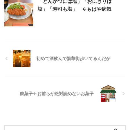
「とんかつには塩」「おにぎりは
塩」「寿司も塩」 ←もはや病気
初めて酒飲んで繁華街歩いてるんだが
麩菓子←お前らが絶対読めないお菓子