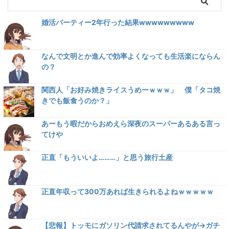
婚活パーティー2年行った結果wwwwwwwww
なんで文明とか進んで効率よくなっても生活楽にならん
の？
関西人「お好み焼きライスうめーｗｗｗ」 僕「タコ焼
きでも飯食うのか？」
あーもう暇だからおめえら深夜のスーパーあるある言っ
てけや
正直「もういいよ………」と思う旅行土産
正直年収って300万あれば生きられるよねｗｗｗｗｗ
【悲報】トッモにガソリン代請求されてるんやが→ガチ