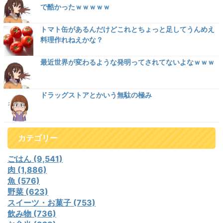
で酷かったｗｗｗｗｗ
トマト缶があるんだけどこれとちょっと足してうんめえ
料理作れねえかな？
最近世界が変わるような発明ってされてないよなｗｗｗ
ドラッグストアとかいう無駄の極み
カテゴリー
ごはん (9,541)
肉 (1,886)
魚 (576)
野菜 (623)
スイーツ・お菓子 (753)
飲み物 (736)