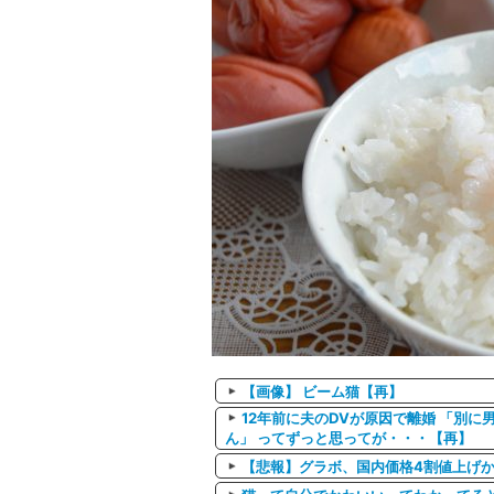
【画像】 ビーム猫【再】
12年前に夫のDVが原因で離婚 「別
ん」 ってずっと思ってが・・・【再】
【悲報】グラボ、国内価格4割値上げ