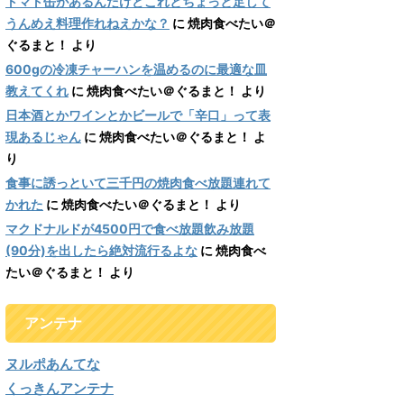
トマト缶があるんだけどこれとちょっと足して
うんめえ料理作れねえかな？
に
焼肉食べたい＠
ぐるまと！
より
600gの冷凍チャーハンを温めるのに最適な皿
教えてくれ
に
焼肉食べたい＠ぐるまと！
より
日本酒とかワインとかビールで「辛口」って表
現あるじゃん
に
焼肉食べたい＠ぐるまと！
よ
り
食事に誘っといて三千円の焼肉食べ放題連れて
かれた
に
焼肉食べたい＠ぐるまと！
より
マクドナルドが4500円で食べ放題飲み放題
(90分)を出したら絶対流行るよな
に
焼肉食べ
たい＠ぐるまと！
より
アンテナ
ヌルポあんてな
くっきんアンテナ