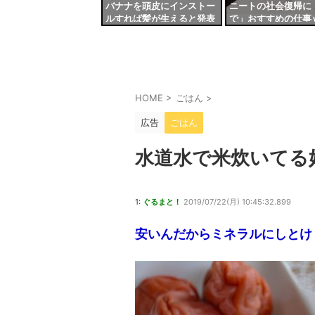
バナナを頭皮にインストー
ニートの社会復帰に
ルすれば髪が生えると発表
で」おすすめの仕事
される
ｗｗｗｗｗｗｗ
HOME
>
ごはん
>
広告
ごはん
水道水で米炊いてる
1:
ぐるまと！
2019/07/22(月) 10:45:32.899
安いんだからミネラルにしとけ