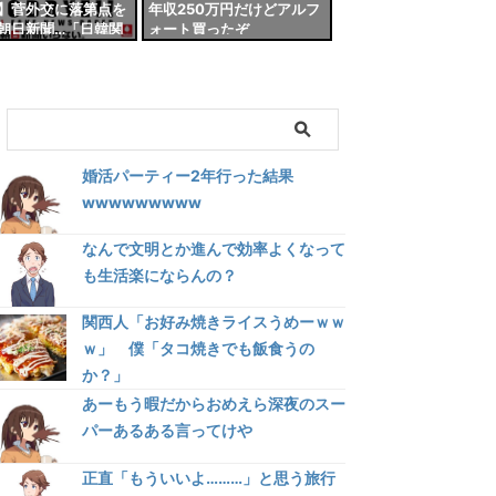
】菅外交に落第点を
年収250万円だけどアルフ
朝日新聞…「日韓関
ォート買ったぞ
善は消極的」
婚活パーティー2年行った結果
wwwwwwwww
なんで文明とか進んで効率よくなって
も生活楽にならんの？
関西人「お好み焼きライスうめーｗｗ
ｗ」 僕「タコ焼きでも飯食うの
か？」
あーもう暇だからおめえら深夜のスー
パーあるある言ってけや
正直「もういいよ………」と思う旅行