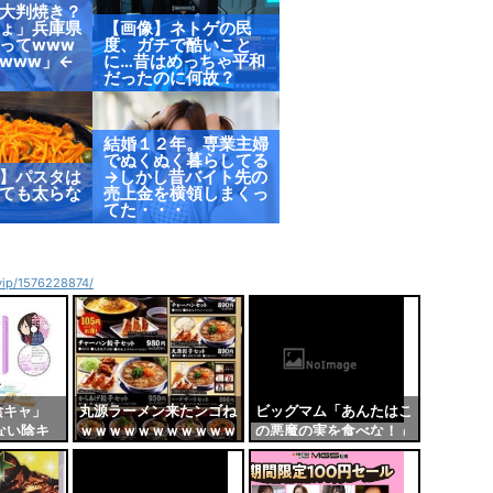
大判焼き？
ょ」兵庫県
【画像】ネトゲの民
ってwww
度、ガチで酷いこと
www」←
に…昔はめっちゃ平和
だったのに何故？
結婚１２年。専業主婦
でぬくぬく暮らしてる
】パスタは
→しかし昔バイト先の
ても太らな
売上金を横領しまくっ
てた・・・
4vip/1576228874/
陰キャ」
丸源ラーメン来たンゴね
ビッグマム「あんたはこ
ない陰キ
ｗｗｗｗｗｗｗｗｗｗｗ
の悪魔の実を食べな！」
差』ってど
ｗ
クラッカー「叩けばビス
？
ケットが増える能力
か…」