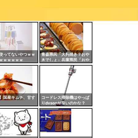
使ってないやつｗｗ
青森県民「大判焼き？おや
ｗｗｗｗｗｗ
きでしょ」兵庫県民「おや
きってwww御座候やろ
www」←これ
】国産キムチ、甘す
コードレス掃除機はやっぱ
りdysonが良いのかな？