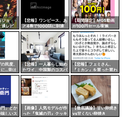
ョジョ
【悲報】ワンピース、あ
【期間限定】MGS動画
ミ通レビ
と4巻で1000話に到達
が100円セール実施
文句を言う
する模様
中！！とりあえず全部買
は無視す
うやろｗｗｗｗｗ
ゲの民度、
【悲報】一人暮らし始め
【悲報】フェミさん、
とに…昔は
たワイ、中国製のコスパ
『ミカン』を買った買わ
だったのに
神過ぎて日本製品が消え
ないで仲間同士で喧嘩し
るｗｗｗｗｗｗｗｗ
てしまう
衛門」とか
【画像】人気モデルが作
【徹底議論】甘い卵焼き
美味しいス
った『鬼滅の刃』クッキ
vs甘くない卵焼き
さん
ー、上手すぎると話題に
ｗｗｗｗ