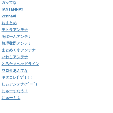
ガッてな
!ANTENNA?
2chnavi
おまとめ
テトラアンテナ
あぼーんアンテナ
無理難題アンテナ
まとめくすアンテナ
いわしアンテナ
とろたまヘッドライン
ワロタあんてな
キタコレ(ﾟ∀ﾟ)！！
しぃアンテナ(*ﾟーﾟ)
にゅーすなう！
にゅーもふ