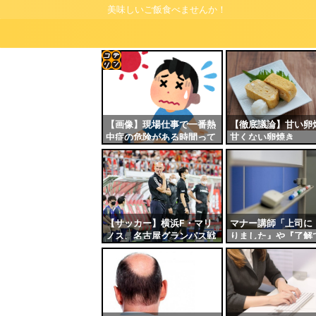
美味しいご飯食べませんか！
コテ
リン
- 固
【画像】現場仕事で一番熱
【徹底議論】甘い卵焼
中症の危険がある時間って
甘くない卵焼き
定リ
これだよなｗｗｗｗ
ンク
自動
更新
ツー
【サッカー】横浜F・マリ
マナー講師「上司に
ノス、名古屋グランパス戦
りました』や『了解
ル
の“指笛疑惑”に声明…「反
はNG！他の敬語に
スポーツマンシップにつな
敬意の度合いがやや
がる行為は許しません」
め」←これ