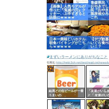
青森県民「
【画像】人気モデルが
おやきでし
作った『鬼滅の刃』ク
民「おやき
ッキー、上手すぎると
御座候やろ
話題にｗｗｗｗ
これ
日本一美味しいホテル
【デブ歓喜
朝食バイキングがこち
いくら食べ
らｗｗｗｗｗ
い！？
まずいラーメンにありがちなこと
引用元:
http://hebi.5ch.net/test/read.cgi/news
コテ
リン
- 固
結局どの缶ビールが一番
「友達がいる
うまいの
と「 友達がい
定リ
ャ」←この『
ンク
こにあるんや