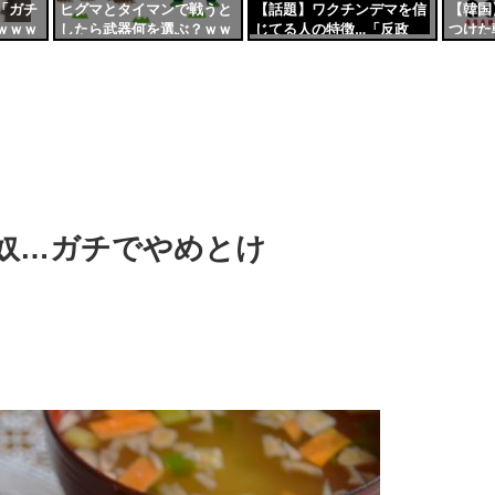
「ガチ
ヒグマとタイマンで戦うと
【話題】ワクチンデマを信
【韓国
ｗｗｗ
したら武器何を選ぶ？ｗｗ
じてる人の特徴…「反政
つけた
ｗｗ
府」「情報源がyoutube」
係の改
「反科学」「オカルト」
「統失」
奴…ガチでやめとけ