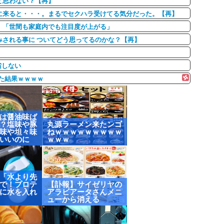
と思わない？【再】
に来ると・・・。まるでセクハラ受けてる気分だった。【再】
 「世間も家庭内でも注目度が上がる」
される事に ついてどう思ってるのかな？【再】
省しない
けた結果ｗｗｗｗ
は醤油味ば
？塩味や豚
丸源ラーメン来たンゴ
味や坦々味
ねｗｗｗｗｗｗｗｗｗ
いいのに
ｗｗｗ
「水より先
で！プロテ
【訃報】サイゼリヤの
に水を入れ
アラビアータさんメニ
ューから消える