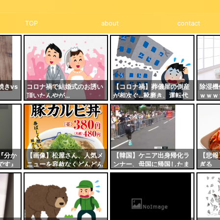
TOP
about
contact
きvs
コロナ禍で結婚式のお誘い
【コロナ禍】葬儀屋の倒産
除湿機
頂いたんやが…
が相次ぐ…靴磨き、運転代
ｗｗｗ
行、多岐にわたる業種が苦
境に
『分か
【画像】松屋さん、人気メ
【韓国】ケニア出身帰化ラ
【悲報
です』
ニューを容赦なくどんどん
ンナー、母国に帰国したま
ぎる
比べて
値上げしてしまう……
ま帰らず韓国人激怒ｗｗｗ
控え
ｗｗ