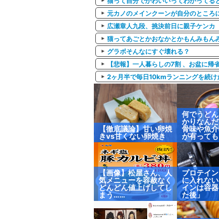
猫って自分でかわいいってわかってる
元カノのメインクーンが自分のところ
広瀬章人九段、挑決前日に親子ケンカ
猫ってあごとかおなかとかもんみもんみ
グラボそんなにすぐ壊れる？
【悲報】一人暮らしの7割 、お盆に帰
2ヶ月半で毎日10kmランニングを続
何でうどん
かりなんだ
【徹底議論】甘い卵焼
骨味や魚介
きvs甘くない卵焼き
が有っても
【画像】松屋さん、人
プロテイン
気メニューを容赦なく
に入れない
どんどん値上げしてし
インは容器
まう……
た後」