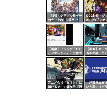
自動
更新
ツー
【悲報】グラブル格ゲー
CC2社長「ジ
の売り上げ、2週目で
ASBの『ファ
ル
86%減になってしまう…
ュー満点』に
無自覚な馬鹿
る」
【画像】ソシャゲ『ビビ
【画像】ネト
ッドアーミー』、広告で
ガチで酷いこ
自虐し始めるｗｗｗｗ
めっちゃ平和
何故？
アニメ会社「女オタクに
「洋麺屋五右
媚びるぞ～」腐女子「円
いう高いけど
盤買う！原作買う！」男
パゲッティ屋
オタク「は？」