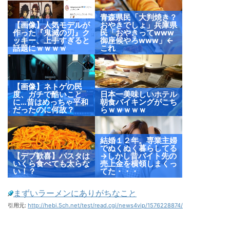
青森県民「大判焼き？
【画像】人気モデルが
おやきでしょ」兵庫県
作った『鬼滅の刃』ク
民「おやきってwww
ッキー、上手すぎると
御座候やろwww」←
話題にｗｗｗｗ
これ
【画像】ネトゲの民
度、ガチで酷いこと
日本一美味しいホテル
に…昔はめっちゃ平和
朝食バイキングがこち
だったのに何故？
らｗｗｗｗｗ
結婚１２年。専業主婦
でぬくぬく暮らしてる
【デブ歓喜】パスタは
→しかし昔バイト先の
いくら食べても太らな
売上金を横領しまくっ
い！？
てた・・・
まずいラーメンにありがちなこと
引用元:
http://hebi.5ch.net/test/read.cgi/news4vip/1576228874/