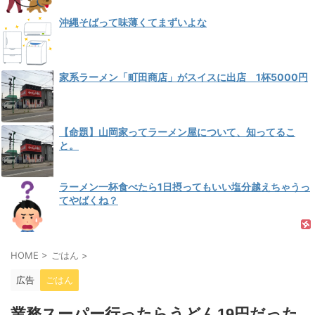
沖縄そばって味薄くてまずいよな
家系ラーメン「町田商店」がスイスに出店 1杯5000円
【命題】山岡家ってラーメン屋について、知ってるこ
と。
ラーメン一杯食べたら1日摂ってもいい塩分越えちゃうっ
てやばくね？
HOME
>
ごはん
>
広告
ごはん
業務スーパー行ったらうどん19円だった