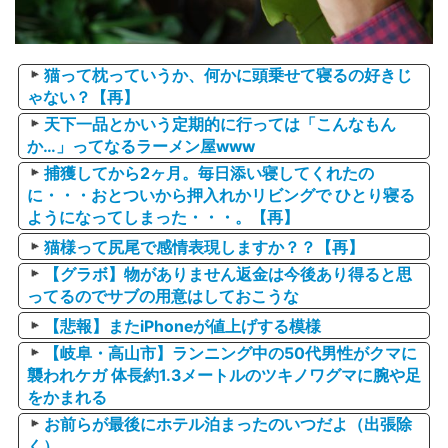
猫って枕っていうか、何かに頭乗せて寝るの好きじ
ゃない？【再】
天下一品とかいう定期的に行っては「こんなもん
か…」ってなるラーメン屋www
捕獲してから2ヶ月。毎日添い寝してくれたの
に・・・おとついから押入れかリビングで ひとり寝る
ようになってしまった・・・。【再】
猫様って尻尾で感情表現しますか？？【再】
【グラボ】物がありません返金は今後あり得ると思
ってるのでサブの用意はしておこうな
【悲報】またiPhoneが値上げする模様
【岐阜・高山市】ランニング中の50代男性がクマに
襲われケガ 体長約1.3メートルのツキノワグマに腕や足
をかまれる
お前らが最後にホテル泊まったのいつだよ（出張除
く）