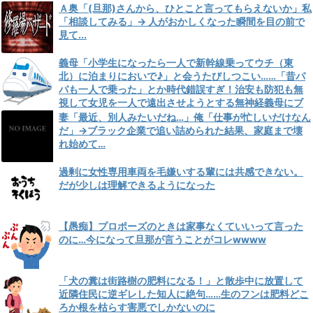
Ａ奥「(旦那)さんから、ひとこと言ってもらえないか」私
「相談してみる」→ 人がおかしくなった瞬間を目の前で
見て...
義母「小学生になったら一人で新幹線乗ってウチ（東
北）に泊まりにおいで♪」と会うたびしつこい……「昔パ
パも一人で乗った」とか時代錯誤すぎ！治安も防犯も無
視して女児を一人で遠出させようとする無神経義母にブ
チ切れ
妻「最近、別人みたいだね…」俺「仕事が忙しいだけなん
だ」→ブラック企業で追い詰められた結果、家庭まで壊
れ始めて…
過剰に女性専用車両を毛嫌いする輩には共感できない。
だが少しは理解できるようになった
【愚痴】プロポーズのときは家事なくていいって言った
のに…今になって旦那が言うことがコレwwww
「犬の糞は街路樹の肥料になる！」と散歩中に放置して
近隣住民に逆ギレした知人に絶句……生のフンは肥料どこ
ろか根を枯らす害悪でしかないのに