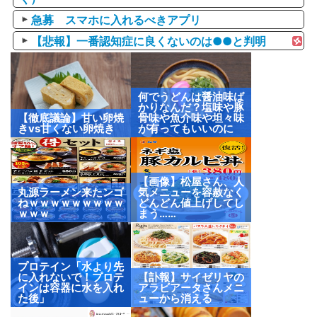
急募 スマホに入れるべきアプリ
【悲報】一番認知症に良くないのは●●と判明
何でうどんは醤油味ば
かりなんだ？塩味や豚
【徹底議論】甘い卵焼
骨味や魚介味や坦々味
きvs甘くない卵焼き
が有ってもいいのに
【画像】松屋さん、人
丸源ラーメン来たンゴ
気メニューを容赦なく
ねｗｗｗｗｗｗｗｗｗ
どんどん値上げしてし
ｗｗｗ
まう……
プロテイン「水より先
に入れないで！プロテ
【訃報】サイゼリヤの
インは容器に水を入れ
アラビアータさんメニ
た後」
ューから消える