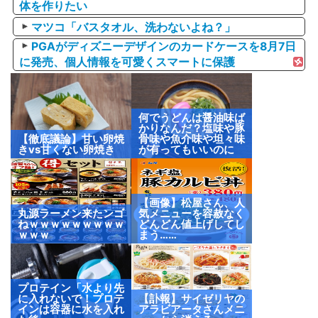
体を作りたい
マツコ「バスタオル、洗わないよね？」
PGAがディズニーデザインのカードケースを8月7日
に発売、個人情報を可愛くスマートに保護
何でうどんは醤油味ば
かりなんだ？塩味や豚
【徹底議論】甘い卵焼
骨味や魚介味や坦々味
きvs甘くない卵焼き
が有ってもいいのに
【画像】松屋さん、人
丸源ラーメン来たンゴ
気メニューを容赦なく
ねｗｗｗｗｗｗｗｗｗ
どんどん値上げしてし
ｗｗｗ
まう……
プロテイン「水より先
に入れないで！プロテ
【訃報】サイゼリヤの
インは容器に水を入れ
アラビアータさんメニ