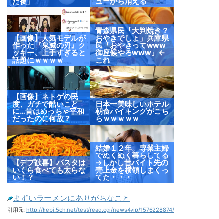
た後」
ューから消える
青森県民「大判焼き？
【画像】人気モデルが
おやきでしょ」兵庫県
作った『鬼滅の刃』ク
民「おやきってwww
ッキー、上手すぎると
御座候やろwww」←
話題にｗｗｗｗ
これ
【画像】ネトゲの民
度、ガチで酷いこと
日本一美味しいホテル
に…昔はめっちゃ平和
朝食バイキングがこち
だったのに何故？
らｗｗｗｗｗ
結婚１２年。専業主婦
でぬくぬく暮らしてる
【デブ歓喜】パスタは
→しかし昔バイト先の
いくら食べても太らな
売上金を横領しまくっ
い！？
てた・・・
まずいラーメンにありがちなこと
引用元:
http://hebi.5ch.net/test/read.cgi/news4vip/1576228874/