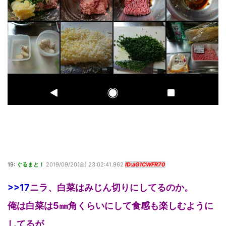
19:
ぐるまと！
2019/09/20(金) 23:02:41.962
ID:aG1CWFR70
>>17
ニラ、白菜はみじん切りにしてるのか。
俺は白菜は5㎜角くらいにして食感も楽しむように
してるが