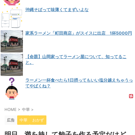
沖縄そばって味薄くてまずいよな
家系ラーメン「町田商店」がスイスに出店 1杯5000円
【命題】山岡家ってラーメン屋について、知ってるこ
と。
ラーメン一杯食べたら1日摂ってもいい塩分越えちゃうっ
てやばくね？
HOME
>
中華
>
広告
中華
おかず
明日、満を持して餃子を作る予定だけど