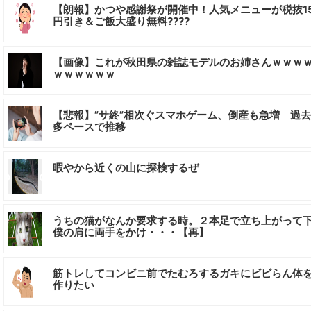
【朗報】かつや感謝祭が開催中！人気メニューが税抜1
円引き＆ご飯大盛り無料????
【画像】これが秋田県の雑誌モデルのお姉さんｗｗｗ
ｗｗｗｗｗｗ
【悲報】”サ終”相次ぐスマホゲーム、倒産も急増 過
多ペースで推移
暇やから近くの山に探検するぜ
うちの猫がなんか要求する時。２本足で立ち上がって
僕の肩に両手をかけ・・・【再】
筋トレしてコンビニ前でたむろするガキにビビらん体
作りたい