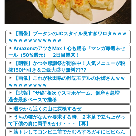
【画像】ブータンのJCスタイル良すぎワロタｗｗｗ
ｗｗｗｗｗｗｗｗｗｗｗ
AmazonのアツさMax！心も踊る「マンガ毎週末セ
ール（50%還元）」2日目襲来！
【朗報】かつや感謝祭が開催中！人気メニューが税
抜150円引き＆ご飯大盛り無料????
【画像】これが秋田県の雑誌モデルのお姉さんｗｗ
ｗｗｗｗｗｗｗｗ
【悲報】”サ終”相次ぐスマホゲーム、倒産も急増
過去最多ペースで推移
暇やから近くの山に探検するぜ
うちの猫がなんか要求する時。２本足で立ち上がっ
て下僕の肩に両手をかけ・・・【再】
筋トレしてコンビニ前でたむろするガキにビビらん