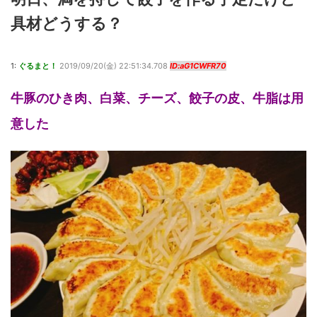
具材どうする？
1:
ぐるまと！
2019/09/20(金) 22:51:34.708
ID:aG1CWFR70
牛豚のひき肉、白菜、チーズ、餃子の皮、牛脂は用
意した