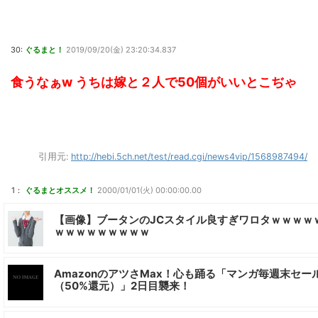
30:
ぐるまと！
2019/09/20(金) 23:20:34.837
食うなぁw うちは嫁と２人で50個がいいとこぢゃ
引用元:
http://hebi.5ch.net/test/read.cgi/news4vip/1568987494/
1：
ぐるまとオススメ！
2000/01/01(火) 00:00:00.00
【画像】ブータンのJCスタイル良すぎワロタｗｗｗｗ
ｗｗｗｗｗｗｗｗｗ
AmazonのアツさMax！心も踊る「マンガ毎週末セー
（50%還元）」2日目襲来！