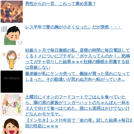
男性からの一言、これって褒め言葉？
レス半年で妻の胸が小さくなった。だが突然・・・
妊娠５ヶ月で毎日激眠の私。昼寝の時間に毎日電話して
くるトメについにブチギレ「ボケ入ってんのか！」怒鳴
ってガチャ切りした結果ｗｗ←妊婦の睡眠を邪魔する奴
は容赦しない
義弟嫁が私にケンカ売って、義妹が買った流れになって
しまった。その勘違いが思わぬ方向へ転がっていき…
土曜日にイオンのフードコートでごはんを食べていた
ら、隣の席の家族がリンガーハットのちゃんぽん一杯を
３人で分けて食べはじめた。誰にも迷惑はかけてないけ
どなんかモヤモヤ。
【ドン引き】レス11年目で「命の母」試した結果→毎日2
回の性欲にｗｗｗ