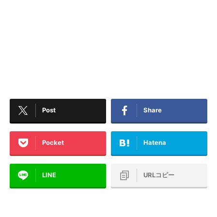
Post
Share
Pocket
Hatena
LINE
URLコピー