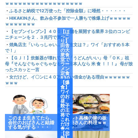
ｗｗｗｗｗｗｗｗｗｗｗｗｗｗｗｗｗｗ
・
ふるさと納税で12万使った「控除金額」に唖然・・・・・・
・
HIKAKINさん、飲み会不参加で一人勝ちで株爆上げｗｗｗｗｗ
ｗｗｗｗｗｗｗ
・
【セブンイレブン】４０００店舗を展開する業界３位のコンビ
【ほ
っこ
ニチェーンを２．３兆円で買収へ
り】
・
焼鳥店主「いらっしゃい...で、注文は？」ワイ「おすすめ５本
田舎
の大
で！」
衆食
・
【ＧＪ！】炊飯器が壊れて…父「うどんがいい」母「ＯＫ」祖
堂で
母『そんなぐちゃぐちゃなもん…日本人なら 米 食 ！！！』 母が放
ラー
メン
ったスカッと一言
定食
・
女だけど、イ〇ンに４０万くらい借金がある理由ｗｗｗｗｗｗ
830
円頼
【爆
ｗｗｗ
んだ
食】
ら小
ワイ
鉢付
のお
けて
昼、
来や
餃子
がっ
の王
たw
将で
このまま生きてたら、
ヤクルト高橋の嫁の板
ww
これ
会社のおばさんと結婚
野友美さんの料理ｗｗ
（画
だけ
する気がする・・・
ｗｗｗ
像あ
食べ
り）
たっ
【悲
たw
報】