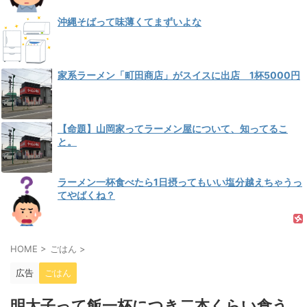
沖縄そばって味薄くてまずいよな
家系ラーメン「町田商店」がスイスに出店 1杯5000円
【命題】山岡家ってラーメン屋について、知ってるこ
と。
ラーメン一杯食べたら1日摂ってもいい塩分越えちゃうっ
てやばくね？
HOME
>
ごはん
>
広告
ごはん
明太子って飯一杯につき二本くらい食う