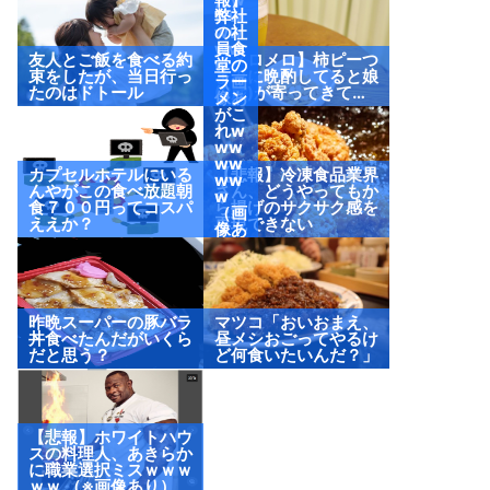
ww
弊社
ww
の社
ww
員食
友人とご飯を食べる約
【メロメロ】柿ピーつ
w
堂の
束をしたが、当日行っ
まみに晩酌してると娘
（画
ラー
たのはドトール
(2歳)が寄ってきて…
像あ
メン
り）
がこ
れw
ww
ww
カプセルホテルにいる
【悲報】冷凍食品業界
ww
んやがこの食べ放題朝
さん、どうやってもか
w
食７００円ってコスパ
ら揚げのサクサク感を
（画
ええか？
再現できない
像あ
り）
昨晩スーパーの豚バラ
マツコ「おいおまえ、
丼食べたんだがいくら
昼メシおごってやるけ
だと思う？
ど何食いたいんだ？」
【悲報】ホワイトハウ
スの料理人、あきらか
に職業選択ミスｗｗｗ
ｗｗ （※画像あり）