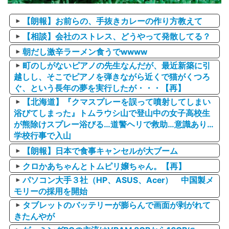
【朗報】お前らの、手抜きカレーの作り方教えて
【相談】会社のストレス、どうやって発散してる？
朝だし激辛ラーメン食うでwwww
町のしがないピアノの先生なんだが、最近新築に引
越しし、そこでピアノを弾きながら近くで猫がくつろ
ぐ、という長年の夢を実行したが・・・【再】
【北海道】『クマスプレーを誤って噴射してしまい
浴びてしまった』トムラウシ山で登山中の女子高校生
が熊除けスプレー浴びる…道警ヘリで救助…意識あり…
学校行事で入山
【朗報】日本で食事キャンセルが大ブーム
クロかあちゃんとトムピリ嬢ちゃん。【再】
パソコン大手３社（HP、ASUS、Acer） 中国製メ
モリーの採用を開始
タブレットのバッテリーが膨らんで画面が剥がれて
きたんやが