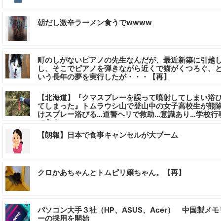
朝だし激辛ラーメン食うでwwww
町のしがないピアノの先生なんだが、最近新築に引越
し、そこでピアノを弾きながら近くで猫がくつろぐ、
いう長年の夢を実行したが・・・【再】
【北海道】『クマスプレーを誤って噴射してしまい浴
てしまった』トムラウシ山で登山中の女子高校生が熊
けスプレー浴びる…道警ヘリで救助…意識あり…学校行
で入山
【朗報】日本で食事キャンセルが大ブーム
クロかあちゃんとトムピリ嬢ちゃん。【再】
パソコン大手３社（HP、ASUS、Acer） 中国製メモ
ーの採用を開始