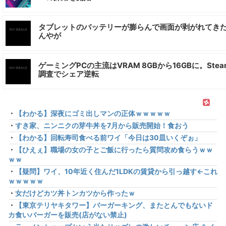
タブレットのバッテリーが膨らんで画面が剥がれてき
んやが
ゲーミングPCの主流はVRAM 8GBから16GBに。Stea
調査でシェア逆転
・
【わかる】深夜にゴミ出しマンの正体ｗｗｗｗｗ
・
すき家、ニンニクの芽牛丼を7月から販売開始！食おう
・
【わかる】回転寿司食べる前ワイ「今日は30皿いくぞぉ」
・
【ひえぇ】職場の女の子とご飯に行ったら質問攻め食らうｗｗ
ｗｗ
・
【疑問】ワイ、10年近く住んだ1LDKの賃貸から引っ越す←これ
ｗｗｗｗｗ
・
女だけどカツ丼トンカツから作ったｗ
・
【東京テリヤキタワー】バーガーキング、またとんでもないド
カ食いバーガーを販売(店がない禁止)