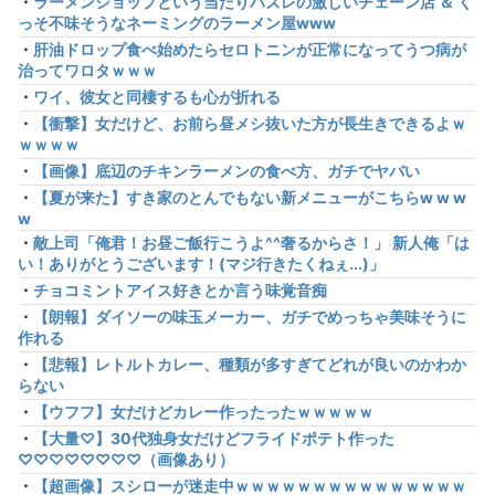
・
ラーメンショップという当たりハズレの激しいチェーン店 ＆ く
っそ不味そうなネーミングのラーメン屋www
・
肝油ドロップ食べ始めたらセロトニンが正常になってうつ病が
治ってワロタｗｗｗ
・
ワイ、彼女と同棲するも心が折れる
・
【衝撃】女だけど、お前ら昼メシ抜いた方が長生きできるよｗ
ｗｗｗｗ
・
【画像】底辺のチキンラーメンの食べ方、ガチでヤバい
・
【夏が来た】すき家のとんでもない新メニューがこちらw w w
w
・
敵上司「俺君！お昼ご飯行こうよ^^奢るからさ！」 新人俺「は
い！ありがとうございます！(マジ行きたくねぇ...)」
・
チョコミントアイス好きとか言う味覚音痴
・
【朗報】ダイソーの味玉メーカー、ガチでめっちゃ美味そうに
作れる
・
【悲報】レトルトカレー、種類が多すぎてどれが良いのかわか
らない
・
【ウフフ】女だけどカレー作ったったｗｗｗｗｗ
・
【大量♡】30代独身女だけどフライドポテト作った
♡♡♡♡♡♡♡♡（画像あり）
・
【超画像】スシローが迷走中ｗｗｗｗｗｗｗｗｗｗｗｗｗｗｗ