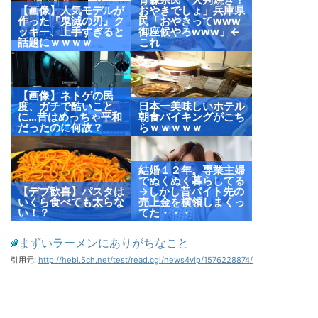
【画像】人気モデルが
おやきでしょ」兵庫県
作った『鬼滅の刃』ク
民「おやきってwww
ッキー、上手すぎると
御座候やろwww」←
話題にｗｗｗｗ
これ
【画像】ネトゲの民
度、ガチで酷いこと
日本一美味しいホテル
に…昔はめっちゃ平和
朝食バイキングがこち
だったのに何故？
らｗｗｗｗｗ
結婚１２年。専業主婦
でぬくぬく暮らしてる
【デブ歓喜】パスタは
→しかし昔バイト先の
いくら食べても太らな
売上金を横領しまくっ
い！？
てた・・・
まずいラーメンにありがちなこと
引用元:
http://hebi.5ch.net/test/read.cgi/news4vip/1576228874/