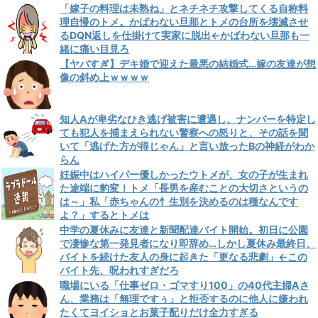
「嫁子の料理は未熟ね」とネチネチ攻撃してくる自称料
理自慢のトメ。かばわない旦那とトメの台所を壊滅させ
るDQN返しを仕掛けて実家に脱出←かばわない旦那も一
緒に痛い目見ろ
【ヤバすぎ】デキ婚で迎えた最悪の結婚式…嫁の友達が想
像の斜め上ｗｗｗｗ
知人Aが卑劣なひき逃げ被害に遭遇し、ナンバーを特定し
ても犯人を捕まえられない警察への怒りと、その話を聞
いて「逃げた方が得じゃん」と言い放ったBの神経がわか
らん
妊娠中はハイパー優しかったウトメが、女の子が生まれ
た途端に豹変！トメ「長男を産むことの大切さというの
は～」私「赤ちゃんの忄生別を決めるのは種なんです
よ？」するとトメは
中学の夏休みに友達と新聞配達バイト開始。初日に公園
で凄惨な第一発見者になり即辞め…しかし夏休み最終日、
バイトを続けた友人の身に起きた「更なる悲劇」←この
バイト先、呪われすぎだろ
職場にいる「仕事ゼロ・ゴマすり100」の40代主婦Aさ
ん、業務は「無理ですぅ」と拒否するのに他人に嫌われ
たくてヨイショとお菓子配りだけ全力すぎる