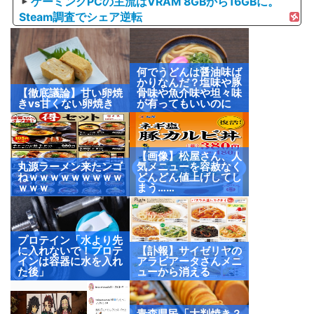
ゲーミングPCの主流はVRAM 8GBから16GBに。
Steam調査でシェア逆転
何でうどんは醤油味ば
かりなんだ？塩味や豚
【徹底議論】甘い卵焼
骨味や魚介味や坦々味
きvs甘くない卵焼き
が有ってもいいのに
【画像】松屋さん、人
丸源ラーメン来たンゴ
気メニューを容赦なく
ねｗｗｗｗｗｗｗｗｗ
どんどん値上げしてし
ｗｗｗ
まう……
プロテイン「水より先
に入れないで！プロテ
【訃報】サイゼリヤの
インは容器に水を入れ
アラビアータさんメニ
た後」
ューから消える
青森県民「大判焼き？