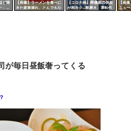
ほど韓
【画像】ラーメンを食べに
【コロナ禍】葬儀屋の倒産
【画像
た」…
きた家族連れ、とんでもな
が相次ぐ…靴磨き、運転代
ニュー
日本が
い残し方をしてしまう。店
行、多岐にわたる業種が苦
値上げ
由
主「二度とくんなかす」
境に
司が毎日昼飯奢ってくる
？