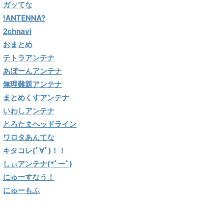
ガッてな
!ANTENNA?
2chnavi
おまとめ
テトラアンテナ
あぼーんアンテナ
無理難題アンテナ
まとめくすアンテナ
いわしアンテナ
とろたまヘッドライン
ワロタあんてな
キタコレ(ﾟ∀ﾟ)！！
しぃアンテナ(*ﾟーﾟ)
にゅーすなう！
にゅーもふ