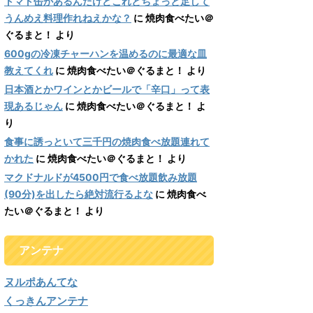
トマト缶があるんだけどこれとちょっと足して
うんめえ料理作れねえかな？
に
焼肉食べたい＠
ぐるまと！
より
600gの冷凍チャーハンを温めるのに最適な皿
教えてくれ
に
焼肉食べたい＠ぐるまと！
より
日本酒とかワインとかビールで「辛口」って表
現あるじゃん
に
焼肉食べたい＠ぐるまと！
よ
り
食事に誘っといて三千円の焼肉食べ放題連れて
かれた
に
焼肉食べたい＠ぐるまと！
より
マクドナルドが4500円で食べ放題飲み放題
(90分)を出したら絶対流行るよな
に
焼肉食べ
たい＠ぐるまと！
より
アンテナ
ヌルポあんてな
くっきんアンテナ