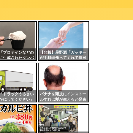
「プロテインなどの
【悲報】星野源「ガッキー
に生成されたタンパ
が手料理作ってくれて毎日
体に悪い」←これマ
が楽しい」
「トラックうるさい
バナナを頭皮にインストー
かにしてください」
ルすれば髪が生えると発表
ん「ここ大型枠。冷
される
れるか馬鹿」