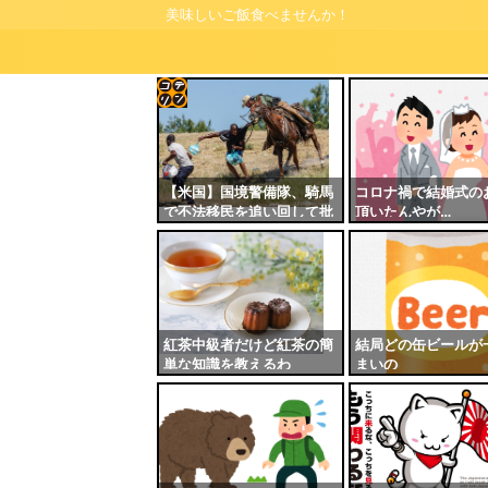
美味しいご飯食べませんか！
コテ
リン
- 固
【米国】国境警備隊、騎馬
コロナ禍で結婚式の
で不法移民を追い回して批
頂いたんやが…
定リ
判殺到
ンク
自動
更新
ツー
紅茶中級者だけど紅茶の簡
結局どの缶ビールが
単な知識を教えるわ
まいの
ル