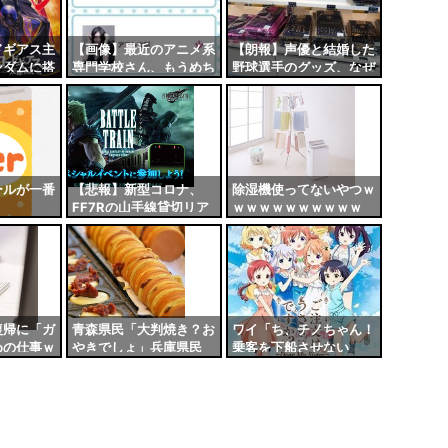
ドギアス主
【画像】最近のアニメ系
【朗報】声優と結婚した
ンダムに搭
専門学校さん、もうめち
野球選手のグッズ、なぜ
ｗｗｗ
ゃくちゃｗｗｗｗ
か完売する事態にｗｗｗ
ｗ
ールが一番
【悲報】新型コロナ、
除湿機使ってないやつｗ
FF7Rの山手線貸切リア
ｗｗｗｗｗｗｗｗｗｗ
イベを中止に追い込む…
復帰に「ガ
青森県民「大判焼き？お
ワイ「ち、チノちゃん！
めの仕事ｗ
やきでしょ」兵庫県民
乗客を下船させない
ｗｗｗ
「おやきってwww御座
で！」チノ「うるさいで
候やろwww」←これ
すね……」