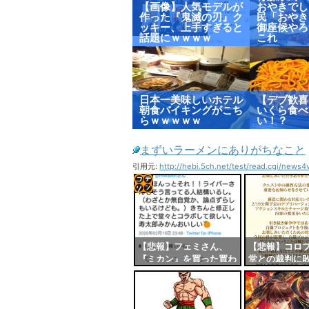
【画像】人気モデルが
おやきでし
作った『鬼滅の刃』ク
民「おやき
ッキー、上手すぎると
御座候やろ
話題にｗｗｗｗ
これ
日本一美味しいホテル
【デブ歓喜
朝食バイキングがこち
いくら食べ
らｗｗｗｗｗ
い！？
まずいラーメンにありがちなこと
引用元:
http://hebi.5ch.net/test/read.cgi/news
コテ
リン
- 固
【悲報】フェミさん、
【悲報】コロ
『ミカン』を買った買わ
堂との裁判に
定リ
ないで仲間同士で喧嘩し
事『白猫』の
ンク
てしまう
わる模様
自動