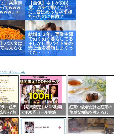
ょ」兵庫県
【画像】ネトゲの民
ってwww
度、ガチで酷いこと
www」←
に…昔はめっちゃ平和
だったのに何故？
結婚１２年。専業主婦
でぬくぬく暮らしてる
】パスタは
→しかし昔バイト先の
ても太らな
売上金を横領しまくっ
てた・・・
4vip/1576228874/
プラ、任天
【期間限定】MGS動画
紅茶中級者だけど紅茶の
敗訴か？無
が100円セール実施
簡単な知識を教えるわ
操作法が変
中！！とりあえず全部買
うやろｗｗｗｗｗ