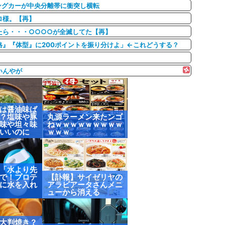
ングカーが中央分離帯に衝突し横転
ロ様。【再】
たら・・・○○○○が全滅してた【再】
』『体型』に200ポイントを振り分けよ」←これどうする？
いんやが
は醤油味ば
？塩味や豚
丸源ラーメン来たンゴ
味や坦々味
ねｗｗｗｗｗｗｗｗｗ
いいのに
ｗｗｗ
「水より先
で！プロテ
【訃報】サイゼリヤの
に水を入れ
アラビアータさんメニ
ューから消える
大判焼き？