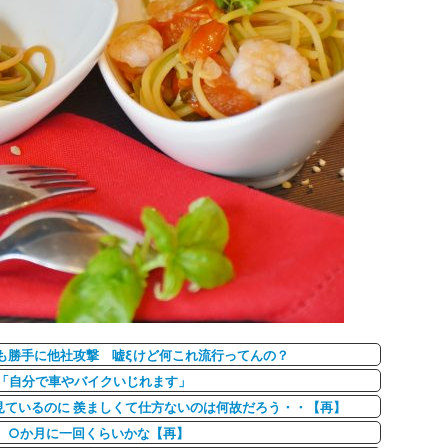
taのAIも勝手に他社攻撃 嘘ξけど何これ流行ってんの？
「自分で車やバイクいじれます」
見ているのに 羨ましくて仕方ないのは何故だろう・・【再】
 ○か月に一回くらいかな【再】