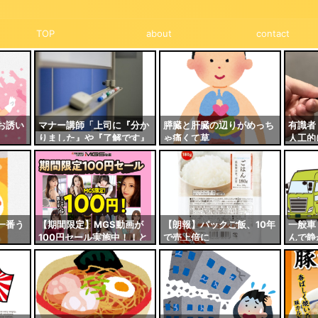
TOP
about
contact
お誘い
マナー講師「上司に『分か
膵臓と肝臓の辺りがめっち
有識者
りました』や『了解です』
ゃ痛くて草
人工的
はNG！他の敬語に比べて
ク質は
敬意の度合いがやや控え
ジ？
め」←これ
一番う
【期間限定】MGS動画が
【朗報】パックご飯、10年
一般車
100円セール実施中！！と
で売上倍に
んで静
りあえず全部買うやろｗｗ
運ちゃ
ｗｗｗ
凍機切