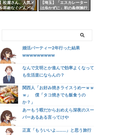
】松屋さん、人気メ
【埼玉】「エスカレーター
を容赦なくどんどん
は歩かずに」初の条例施行
してしまう……
へ…自ら駅でチラシを配る
大野知事「残念ながら今日
も歩いている人を見かけ
た」
婚活パーティー2年行った結果
wwwwwwwww
なんで文明とか進んで効率よくなって
も生活楽にならんの？
関西人「お好み焼きライスうめーｗｗ
ｗ」 僕「タコ焼きでも飯食うの
か？」
あーもう暇だからおめえら深夜のスー
パーあるある言ってけや
正直「もういいよ………」と思う旅行