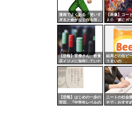
更新
ツー
漫画でよくある「使いす
【画像】コー
ぎると命がなくなる技」
人公、遂にガ
ル
のリスクｗｗｗ
乗し始めるｗ
【悲報】官僚さん、飲食
結局どの缶ビ
店イジメに加担していた
うまいの
【悲報】はじめの一歩の
ニートの社会
宮田、『中学生レベルの
チで」おすす
算数』すら解けない
ｗｗｗｗｗｗ