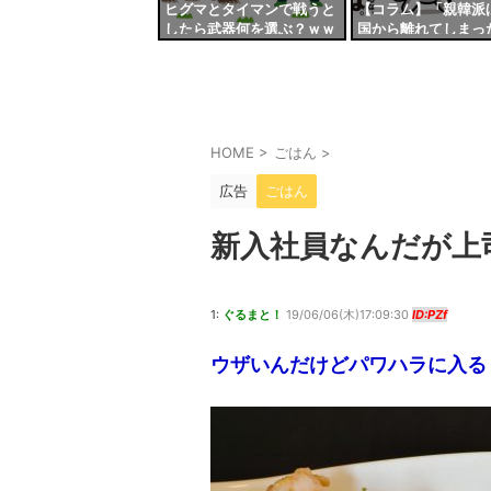
ヒグマとタイマンで戦うと
【コラム】「親韓派
したら武器何を選ぶ？ｗｗ
国から離れてしまっ
ｗｗ
日本外交官が苦言「
韓国に失望した」理
HOME
>
ごはん
>
広告
ごはん
新入社員なんだが上
1:
ぐるまと！
19/06/06(木)17:09:30
ID:PZf
ウザいんだけどパワハラに入る