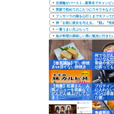
左後輪がバースト…新東名でキャンピ
実家で初めてのこたつにウキウキなク
フッサーラの猫を心行くまでモフって
神「お前に彼女を与える。『顔』『性格
一番うまい天ぷらって
魚介料理の美味しい県に観光に行きた
何でうどん
かりなんだ
【徹底議論】甘い卵焼
骨味や魚介
きvs甘くない卵焼き
が有っても
【画像】松屋さん、人
プロテイン
気メニューを容赦なく
に入れない
どんどん値上げしてし
インは容器
まう……
た後」
青森県民「