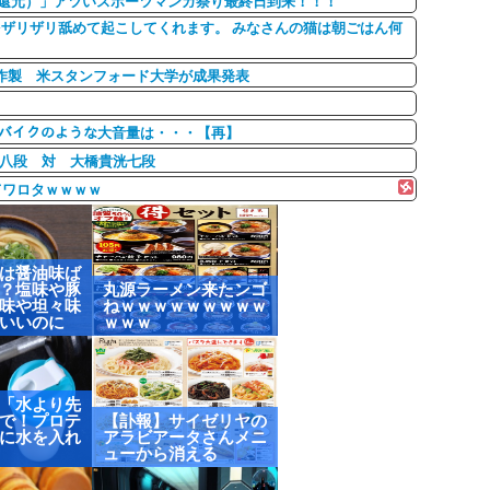
0%還元）」アツいスポーツマンガ祭り最終日到来！！！
ザリザリ舐めて起こしてくれます。 みなさんの猫は朝ごはん何
を作製 米スタンフォード大学が成果発表
・・・ バイクのような大音量は・・・【再】
也八段 対 大橋貴洸七段
てワロタｗｗｗｗ
は醤油味ば
？塩味や豚
丸源ラーメン来たンゴ
味や坦々味
ねｗｗｗｗｗｗｗｗｗ
いいのに
ｗｗｗ
「水より先
で！プロテ
【訃報】サイゼリヤの
に水を入れ
アラビアータさんメニ
ューから消える