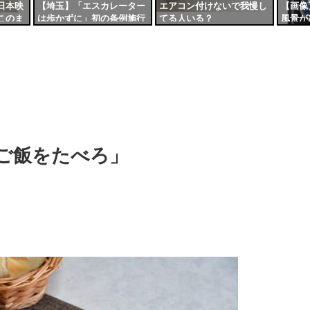
日本映
【埼玉】「エスカレーター
エアコン付けないで我慢し
【画像
このま
は歩かずに」初の条例施行
てる人いる？
風景が
世界に
へ…自ら駅でチラシを配る
ないか
大野知事「残念ながら今日
と上も
も歩いている人を見かけ
た」
ご飯をたべろ」