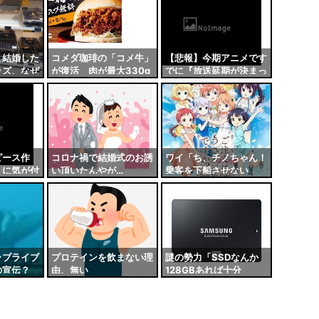
と結婚した
コメダ珈琲の「コメ牛」
【悲報】今期アニメです
ッズ、なぜ
が復活 肉が最大330g
でに『放送延期が決まっ
態にｗｗｗ
まで増量できるハンバー
ている作品』がこちら…
ガー
ピース作
コロナ禍で結婚式のお誘
ワイ「ち、チノちゃん！
』に気が付
い頂いたんやが…
乗客を下船させない
大変なこと
で！」チノ「うるさいで
すね……」
ラブライブ
プロテインを飲まない理
謎の勢力「SSDなんか
の宣伝？
由、無い
128GBあれば十分
わけないだ
や！」 ワイ「さよう
売
か。ほな128GBのSSD
にするわ」