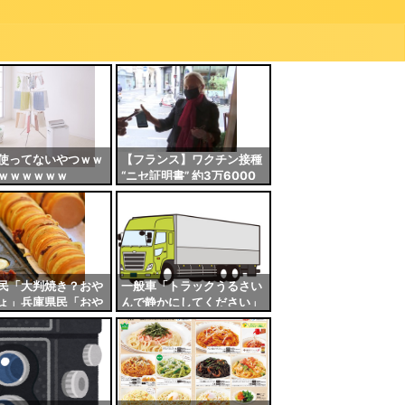
使ってないやつｗｗ
【フランス】ワクチン接種
ｗｗｗｗｗｗ
“ニセ証明書” 約3万6000
人が所持…医療従事者270
人が偽造関与か
民「大判焼き？おや
一般車「トラックうるさい
ょ」兵庫県民「おや
んで静かにしてください」
www御座候やろ
運ちゃん「ここ大型枠。冷
」←これ
凍機切れるか馬鹿」