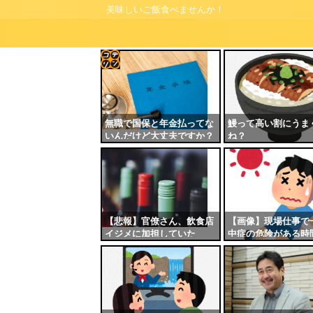
美味しいご飯食べませんか！
コテ
リン
- 固
無職で国保と年金払ってな
鰻って高い割にうま
いんだけど大丈夫ですか？
ね？
定リ
ンク
自動
更新
ツー
【悲報】官僚さん、飲食店
【画像】現場仕事で
イジメに加担していた
中症の危険がある時
ル
これだよなｗｗｗｗ