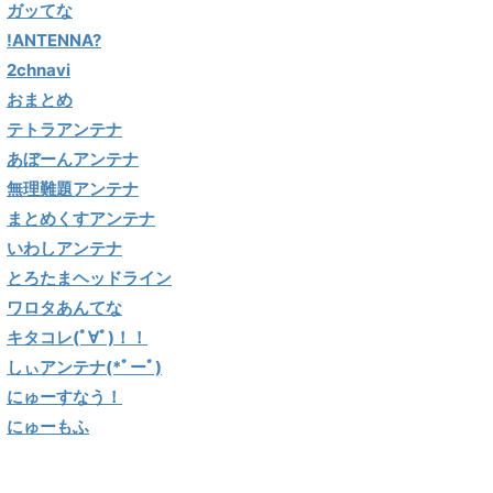
ガッてな
!ANTENNA?
2chnavi
おまとめ
テトラアンテナ
あぼーんアンテナ
無理難題アンテナ
まとめくすアンテナ
いわしアンテナ
とろたまヘッドライン
ワロタあんてな
キタコレ(ﾟ∀ﾟ)！！
しぃアンテナ(*ﾟーﾟ)
にゅーすなう！
にゅーもふ