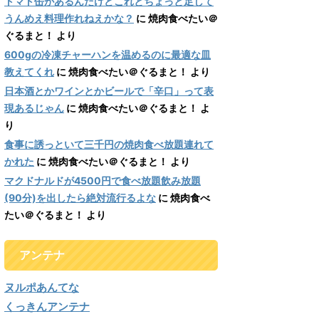
トマト缶があるんだけどこれとちょっと足して
うんめえ料理作れねえかな？
に
焼肉食べたい＠
ぐるまと！
より
600gの冷凍チャーハンを温めるのに最適な皿
教えてくれ
に
焼肉食べたい＠ぐるまと！
より
日本酒とかワインとかビールで「辛口」って表
現あるじゃん
に
焼肉食べたい＠ぐるまと！
よ
り
食事に誘っといて三千円の焼肉食べ放題連れて
かれた
に
焼肉食べたい＠ぐるまと！
より
マクドナルドが4500円で食べ放題飲み放題
(90分)を出したら絶対流行るよな
に
焼肉食べ
たい＠ぐるまと！
より
アンテナ
ヌルポあんてな
くっきんアンテナ