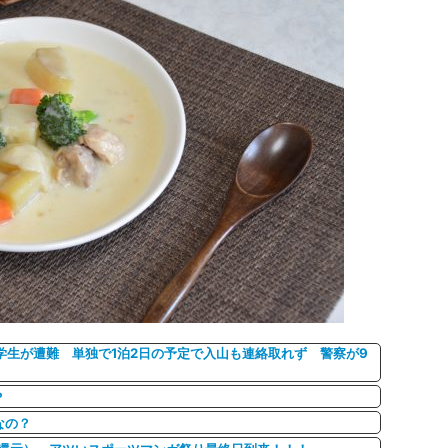
学生が遭難 単独で1泊2日の予定で入山も連絡取れず 警察が9
？
なの？