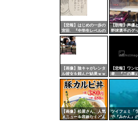
自動
更新
ツー
【悲報】はじめの一歩の
【朗報】声優
宮田、『中学生レベルの
野球選手のグ
ル
算数』すら解けない
か完売する事
ｗ
【画像】陰キャがレンタ
【悲報】ワン
ル彼女を頼んだ結果ｗｗ
者、『この事
ｗｗ
いてしまうと
になる模様…
【画像】松屋さん、人気
ツイフェミ「
メニューを容赦なくどん
で『みかん』
どん値上げしてしま
オタクが買う
う……
ろ！」→即完