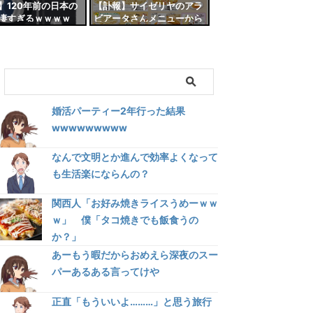
】120年前の日本の
【訃報】サイゼリヤのアラ
凄すぎるｗｗｗｗ
ビアータさんメニューから
消える
婚活パーティー2年行った結果
wwwwwwwww
なんで文明とか進んで効率よくなって
も生活楽にならんの？
関西人「お好み焼きライスうめーｗｗ
ｗ」 僕「タコ焼きでも飯食うの
か？」
あーもう暇だからおめえら深夜のスー
パーあるある言ってけや
正直「もういいよ………」と思う旅行