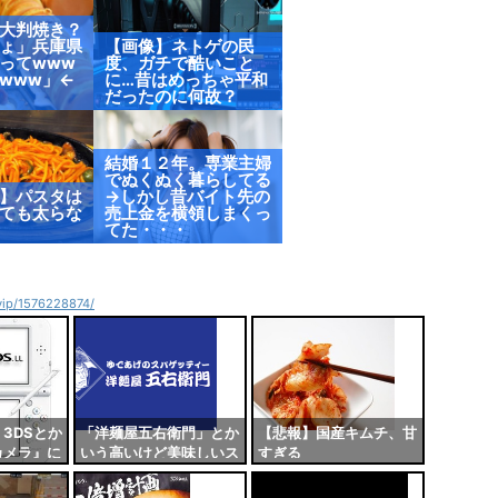
大判焼き？
ょ」兵庫県
【画像】ネトゲの民
ってwww
度、ガチで酷いこと
www」←
に…昔はめっちゃ平和
だったのに何故？
結婚１２年。専業主婦
でぬくぬく暮らしてる
】パスタは
→しかし昔バイト先の
ても太らな
売上金を横領しまくっ
てた・・・
4vip/1576228874/
3DSとか
「洋麺屋五右衛門」とか
【悲報】国産キムチ、甘
カメラ』に
いう高いけど美味しいス
すぎる
って普通だ
パゲッティ屋さん