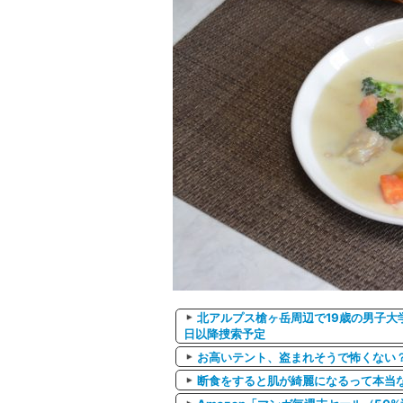
北アルプス槍ヶ岳周辺で19歳の男子大
日以降捜索予定
お高いテント、盗まれそうで怖くない
断食をすると肌が綺麗になるって本当