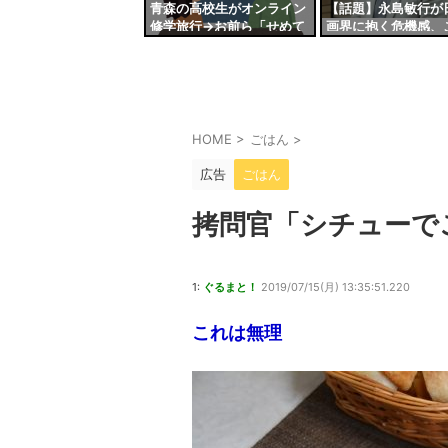
青森の高校生がオンライン
【話題】永島敏行が
修学旅行→お前ら「せめて
画界に抱く危機感、
県内旅行させてやれよ」
までは日本映画界は
負けてしまうのでは
「底辺が上がらない
上がらない」
HOME
>
ごはん
>
広告
ごはん
拷問官「シチューで
1:
ぐるまと！
2019/07/15(月) 13:35:51.220
これは無理