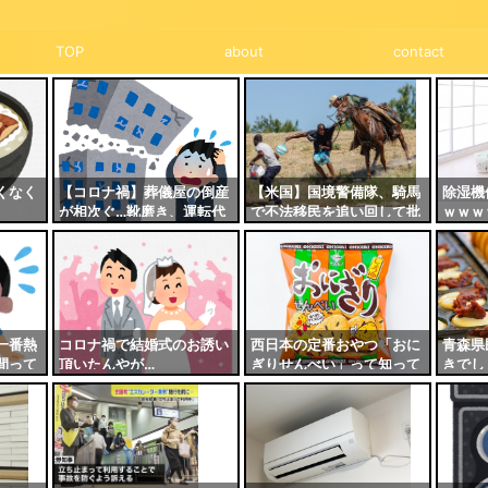
TOP
about
contact
くなく
【コロナ禍】葬儀屋の倒産
【米国】国境警備隊、騎馬
除湿機
が相次ぐ…靴磨き、運転代
で不法移民を追い回して批
ｗｗｗ
行、多岐にわたる業種が苦
判殺到
境に
一番熱
コロナ禍で結婚式のお誘い
西日本の定番おやつ「おに
青森県
間って
頂いたんやが…
ぎりせんべい」って知って
きでし
る？
きって
www