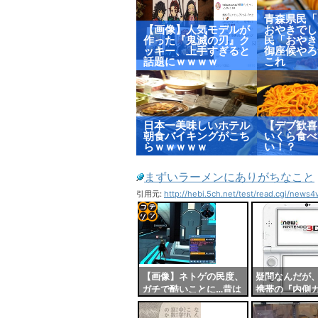
青森県民「
【画像】人気モデルが
おやきでし
作った『鬼滅の刃』ク
民「おやき
ッキー、上手すぎると
御座候やろ
話題にｗｗｗｗ
これ
日本一美味しいホテル
【デブ歓喜
朝食バイキングがこち
いくら食べ
らｗｗｗｗｗ
い！？
まずいラーメンにありがちなこと
引用元:
http://hebi.5ch.net/test/read.cgi/news
コテ
リン
- 固
【画像】ネトゲの民度、
疑問なんだが、
ガチで酷いことに…昔は
携帯の『内側
定リ
めっちゃ平和だったのに
シール貼るの
ンク
何故？
よな？