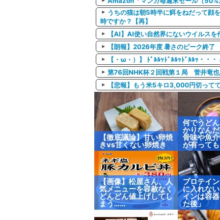
Amazon「マンガ毎週末セール（5
うちの猫は朝5時半に餌をねだって顔を
時ですか？【再】
【AI】AI使い自然界にないウイルス
【朗報】2026年度 暑さのピーク終了
【・ω・）】 ﾄﾞﾙﾙｯﾄﾞﾙﾙｯﾄﾞﾙﾙｯ
第76回NHK杯２回戦第１局 菅井竜
【悲報】もう米5キロ3,000円切って
何でうどん
かりなんだ
【徹底議論】甘い卵焼
骨味や魚介
きvs甘くない卵焼き
が有っても
【画像】松屋さん、人
プロテイン
気メニューを容赦なく
に入れない
どんどん値上げしてし
インは容器
まう……
た後」