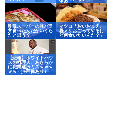
像あ
り）
昨晩スーパーの豚バラ
マツコ「おいおまえ、
丼食べたんだがいくら
昼メシおごってやるけ
だと思う？
ど何食いたいんだ？」
【悲報】ホワイトハウ
スの料理人、あきらか
に職業選択ミスｗｗｗ
ｗｗ （※画像あり）