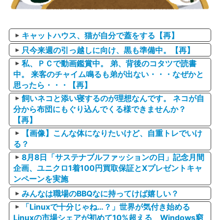
キャットハウス、猫が自分で蓋をする【再】
只今来週の引っ越しに向け、黒も準備中。【再】
私、ＰＣで動画鑑賞中。 弟、背後のコタツで読書
中。 来客のチャイム鳴るも弟が出ない・・・なぜかと
思ったら・・・【再】
飼いネコと添い寝するのが理想なんです。 ネコが自
分から布団にもぐり込んでくる様できませんか？
【再】
【画像】こんな体になりたいけど、自重トレでいけ
る？
8月8日「サステナブルファッションの日」記念月間
企画、ユニクロ1着100円買取保証とXプレゼントキャ
ンペーンを実施
みんなは職場のBBQなに持ってけば嬉しい？
「Linuxで十分じゃね…？」世界が気付き始める
Linuxの市場シェアが初めて10%超える Windows窮