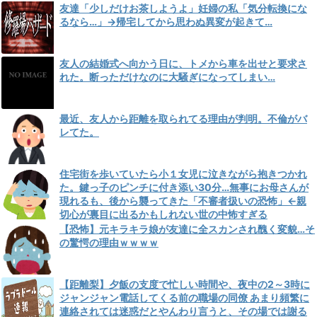
友達「少しだけお茶しようよ」妊婦の私「気分転換にな
るなら…」→帰宅してから思わぬ異変が起きて…
友人の結婚式へ向かう日に、トメから車を出せと要求さ
れた。断っただけなのに大騒ぎになってしまい…
最近、友人から距離を取られてる理由が判明。不倫がバ
レてた。
住宅街を歩いていたら小１女児に泣きながら抱きつかれ
た。鍵っ子のピンチに付き添い30分…無事にお母さんが
現れるも、後から襲ってきた「不審者扱いの恐怖」←親
切心が裏目に出るかもしれない世の中怖すぎる
【恐怖】元キラキラ娘が友達に全スカンされ醜く変貌…そ
の驚愕の理由ｗｗｗｗ
【距離梨】夕飯の支度で忙しい時間や、夜中の2～3時に
ジャンジャン電話してくる前の職場の同僚 あまり頻繁に
連絡されては迷惑だとやんわり言うと、その場では謝る