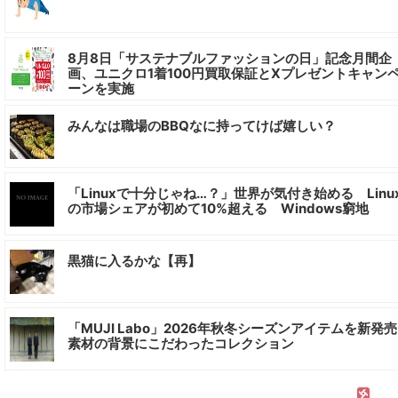
8月8日「サステナブルファッションの日」記念月間企
画、ユニクロ1着100円買取保証とXプレゼントキャン
ーンを実施
みんなは職場のBBQなに持ってけば嬉しい？
「Linuxで十分じゃね…？」世界が気付き始める Linu
の市場シェアが初めて10%超える Windows窮地
黒猫に入るかな【再】
「MUJI Labo」2026年秋冬シーズンアイテムを新発売 
素材の背景にこだわったコレクション