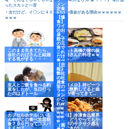
メン
ったスカッと一言
定食
・
女だけど、イ〇ンに４０万くらい借金がある理由ｗｗｗｗｗｗ
830
円頼
【爆
ｗｗｗ
んだ
食】
ら小
ワイ
鉢付
のお
けて
昼、
来や
餃子
がっ
の王
たw
将で
このまま生きてたら、
ヤクルト高橋の嫁の板
ww
これ
会社のおばさんと結婚
野友美さんの料理ｗｗ
（画
だけ
する気がする・・・
ｗｗｗ
像あ
食べ
り）
たっ
【悲
たw
報】
ww
弊社
ww
の社
ww
員食
友人とご飯を食べる約
【メロメロ】柿ピーつ
w
堂の
束をしたが、当日行っ
まみに晩酌してると娘
（画
ラー
たのはドトール
(2歳)が寄ってきて…
像あ
メン
り）
がこ
れw
ww
ww
カプセルホテルにいる
【悲報】冷凍食品業界
ww
んやがこの食べ放題朝
さん、どうやってもか
w
食７００円ってコスパ
ら揚げのサクサク感を
（画
ええか？
再現できない