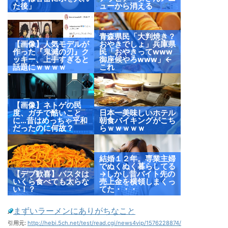
た後」
ューから消える
青森県民「大判焼き？
【画像】人気モデルが
おやきでしょ」兵庫県
作った『鬼滅の刃』ク
民「おやきってwww
ッキー、上手すぎると
御座候やろwww」←
話題にｗｗｗｗ
これ
【画像】ネトゲの民
度、ガチで酷いこと
日本一美味しいホテル
に…昔はめっちゃ平和
朝食バイキングがこち
だったのに何故？
らｗｗｗｗｗ
結婚１２年。専業主婦
でぬくぬく暮らしてる
【デブ歓喜】パスタは
→しかし昔バイト先の
いくら食べても太らな
売上金を横領しまくっ
い！？
てた・・・
まずいラーメンにありがちなこと
引用元:
http://hebi.5ch.net/test/read.cgi/news4vip/1576228874/