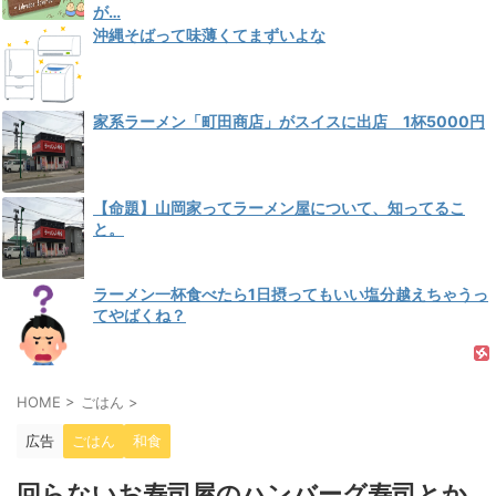
が…
沖縄そばって味薄くてまずいよな
家系ラーメン「町田商店」がスイスに出店 1杯5000円
【命題】山岡家ってラーメン屋について、知ってるこ
と。
ラーメン一杯食べたら1日摂ってもいい塩分越えちゃうっ
てやばくね？
HOME
>
ごはん
>
広告
ごはん
和食
回らないお寿司屋のハンバーグ寿司とか