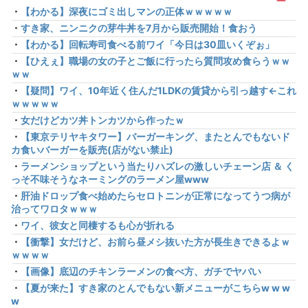
・
【わかる】深夜にゴミ出しマンの正体ｗｗｗｗｗ
・
すき家、ニンニクの芽牛丼を7月から販売開始！食おう
・
【わかる】回転寿司食べる前ワイ「今日は30皿いくぞぉ」
・
【ひえぇ】職場の女の子とご飯に行ったら質問攻め食らうｗｗ
ｗｗ
・
【疑問】ワイ、10年近く住んだ1LDKの賃貸から引っ越す←これ
ｗｗｗｗｗ
・
女だけどカツ丼トンカツから作ったｗ
・
【東京テリヤキタワー】バーガーキング、またとんでもないド
カ食いバーガーを販売(店がない禁止)
・
ラーメンショップという当たりハズレの激しいチェーン店 ＆ く
っそ不味そうなネーミングのラーメン屋www
・
肝油ドロップ食べ始めたらセロトニンが正常になってうつ病が
治ってワロタｗｗｗ
・
ワイ、彼女と同棲するも心が折れる
・
【衝撃】女だけど、お前ら昼メシ抜いた方が長生きできるよｗ
ｗｗｗｗ
・
【画像】底辺のチキンラーメンの食べ方、ガチでヤバい
・
【夏が来た】すき家のとんでもない新メニューがこちらw w w
w