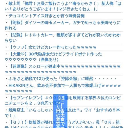
・
敵上司「俺君！お昼ご飯行こうよ^^奢るからさ！」 新人俺「は
い！ありがとうございます！(マジ行きたくねぇ...)」
・
チョコミントアイス好きとか言う味覚音痴
・
【朗報】ダイソーの味玉メーカー、ガチでめっちゃ美味そうに
作れる
・
【悲報】レトルトカレー、種類が多すぎてどれが良いのかわか
らない
・
【ウフフ】女だけどカレー作ったったｗｗｗｗｗ
・
【大量♡】30代独身女だけどフライドポテト作った
♡♡♡♡♡♡♡♡（画像あり）
・
【超画像】スシローが迷走中ｗｗｗｗｗｗｗｗｗｗｗｗｗｗｗ
ｗｗｗｗｗｗｗｗｗｗｗｗｗｗｗｗｗｗ
・
ふるさと納税で12万使った「控除金額」に唖然・・・・・・
・
HIKAKINさん、飲み会不参加で一人勝ちで株爆上げｗｗｗｗｗ
ｗｗｗｗｗｗｗ
・
【セブンイレブン】４０００店舗を展開する業界３位のコンビ
【ほ
っこ
ニチェーンを２．３兆円で買収へ
り】
・
焼鳥店主「いらっしゃい...で、注文は？」ワイ「おすすめ５本
田舎
の大
で！」
衆食
・
【ＧＪ！】炊飯器が壊れて…父「うどんがいい」母「ＯＫ」祖
堂で
母『そんなぐちゃぐちゃなもん…日本人なら 米 食 ！！！』 母が放
ラー