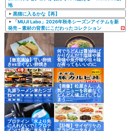
地
黒猫に入るかな【再】
「MUJI Labo」2026年秋冬シーズンアイテムを新
発売 – 素材の背景にこだわったコレクション
何でうどんは醤油味ば
かりなんだ？塩味や豚
【徹底議論】甘い卵焼
骨味や魚介味や坦々味
きvs甘くない卵焼き
が有ってもいいのに
【画像】松屋さん、人
丸源ラーメン来たンゴ
気メニューを容赦なく
ねｗｗｗｗｗｗｗｗｗ
どんどん値上げしてし
ｗｗｗ
まう……
プロテイン「水より先
に入れないで！プロテ
【訃報】サイゼリヤの
インは容器に水を入れ
アラビアータさんメニ