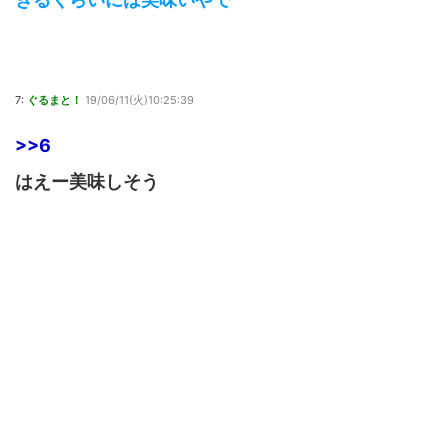
7:
ぐるまと！
19/06/11(火)10:25:39
>>6
はえー美味しそう