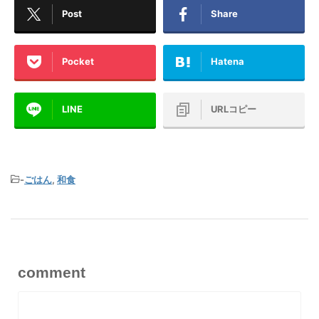
Post
Share
Pocket
Hatena
LINE
URLコピー
-
ごはん
,
和食
comment