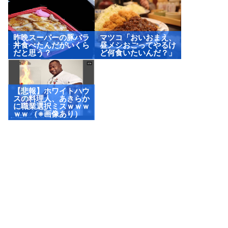
り）
昨晩スーパーの豚バラ
マツコ「おいおまえ、
丼食べたんだがいくら
昼メシおごってやるけ
だと思う？
ど何食いたいんだ？」
【悲報】ホワイトハウ
スの料理人、あきらか
に職業選択ミスｗｗｗ
ｗｗ （※画像あり）