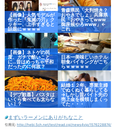
青森県民「大判焼き？
【画像】人気モデルが
おやきでしょ」兵庫県
作った『鬼滅の刃』ク
民「おやきってwww
ッキー、上手すぎると
御座候やろwww」←
話題にｗｗｗｗ
これ
【画像】ネトゲの民
度、ガチで酷いこと
日本一美味しいホテル
に…昔はめっちゃ平和
朝食バイキングがこち
だったのに何故？
らｗｗｗｗｗ
結婚１２年。専業主婦
でぬくぬく暮らしてる
【デブ歓喜】パスタは
→しかし昔バイト先の
いくら食べても太らな
売上金を横領しまくっ
い！？
てた・・・
まずいラーメンにありがちなこと
引用元:
http://hebi.5ch.net/test/read.cgi/news4vip/1576228874/