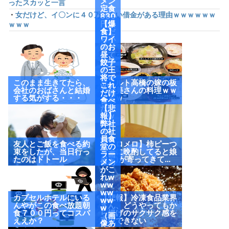
メン
ったスカッと一言
定食
・
女だけど、イ〇ンに４０万くらい借金がある理由ｗｗｗｗｗｗ
830
円頼
【爆
ｗｗｗ
んだ
食】
ら小
ワイ
鉢付
のお
けて
昼、
来や
餃子
がっ
の王
たw
将で
このまま生きてたら、
ヤクルト高橋の嫁の板
ww
これ
会社のおばさんと結婚
野友美さんの料理ｗｗ
（画
だけ
する気がする・・・
ｗｗｗ
像あ
食べ
り）
たっ
【悲
たw
報】
ww
弊社
ww
の社
ww
員食
友人とご飯を食べる約
【メロメロ】柿ピーつ
w
堂の
束をしたが、当日行っ
まみに晩酌してると娘
（画
ラー
たのはドトール
(2歳)が寄ってきて…
像あ
メン
り）
がこ
れw
ww
ww
カプセルホテルにいる
【悲報】冷凍食品業界
ww
んやがこの食べ放題朝
さん、どうやってもか
w
食７００円ってコスパ
ら揚げのサクサク感を
（画
ええか？
再現できない
像あ