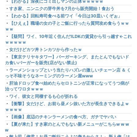
・
【わかる】深夜にゴミ出しマンの正体ｗｗｗｗｗ
・
すき家、ニンニクの芽牛丼を7月から販売開始！食おう
・
【わかる】回転寿司食べる前ワイ「今日は30皿いくぞぉ」
・
【ひえぇ】職場の女の子とご飯に行ったら質問攻め食らうｗｗ
ｗｗ
・
【疑問】ワイ、10年近く住んだ1LDKの賃貸から引っ越す←これ
ｗｗｗｗｗ
・
女だけどカツ丼トンカツから作ったｗ
・
【東京テリヤキタワー】バーガーキング、またとんでもないド
カ食いバーガーを販売(店がない禁止)
・
ラーメンショップという当たりハズレの激しいチェーン店 ＆ く
っそ不味そうなネーミングのラーメン屋www
・
肝油ドロップ食べ始めたらセロトニンが正常になってうつ病が
治ってワロタｗｗｗ
・
ワイ、彼女と同棲するも心が折れる
・
【衝撃】女だけど、お前ら昼メシ抜いた方が長生きできるよｗ
ｗｗｗｗ
・
【画像】底辺のチキンラーメンの食べ方、ガチでヤバい
・
【夏が来た】すき家のとんでもない新メニューがこちらw w w
w
・
敵上司「俺君！お昼ご飯行こうよ^^奢るからさ！」 新人俺「は