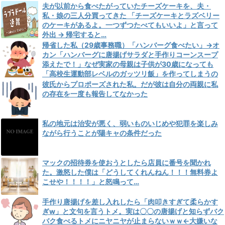
夫が以前から食べたがっていたチーズケーキを、夫・
私・娘の三人分買ってきた 「チーズケーキとラズベリー
のケーキがあるよ。一つずつたべてもいいよ」と言って
外出 → 帰宅すると…
帰省した私（29歳事務職）「ハンバーグ食べたい」→オ
カン「ハンバーグに唐揚げサラダと手作りコーンスープ
添えたで！」なぜ実家の母親は子供が30歳になっても
「高校生運動部レベルのガッツリ飯」を作ってしまうの
か？
彼氏からプロポーズされた私。だが彼は自分の両親に私
の存在を一度も報告してなかった
私の地元は治安が悪く、弱いものいじめや犯罪を楽しみ
ながら行うことが陽キャの条件だった
マックの招待券を使おうとしたら店員に番号を聞かれ
た。激怒した僕は「どうしてくれんねん！！！無料券よ
こせや！！！！」と怒鳴って…
手作り唐揚げを差し入れしたら「肉叩きすぎて柔らかす
ぎw」と文句を言うトメ。実は〇〇の唐揚げと知らずバク
バク食べるトメにニヤニヤが止まらないｗｗ←大嫌いな