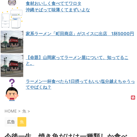
食材おいしく食べててワロタ
沖縄そばって味薄くてまずいよな
家系ラーメン「町田商店」がスイスに出店 1杯5000円
【命題】山岡家ってラーメン屋について、知ってるこ
と。
ラーメン一杯食べたら1日摂ってもいい塩分越えちゃうっ
てやばくね？
HOME
>
魚
>
広告
魚
今後一生、焼き魚だけは一種類しか食べ