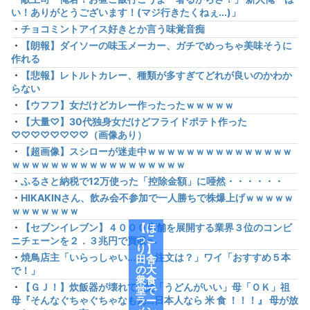
い！ありがとうございます！(マジ行きたくねぇ...)」
・
チョコミントアイス好きとか言う味覚音痴
・
【朗報】ダイソーの味玉メーカー、ガチでめっちゃ美味そうに
作れる
・
【悲報】レトルトカレー、種類が多すぎてどれが良いのかわか
らない
・
【ウフフ】女だけどカレー作ったったｗｗｗｗｗ
・
【大量♡】30代独身女だけどフライドポテト作った
♡♡♡♡♡♡♡♡（画像あり）
・
【超画像】スシローが迷走中ｗｗｗｗｗｗｗｗｗｗｗｗｗｗｗ
ｗｗｗｗｗｗｗｗｗｗｗｗｗｗｗｗｗｗ
・
ふるさと納税で12万使った「控除金額」に唖然・・・・・・
・
HIKAKINさん、飲み会不参加で一人勝ちで株爆上げｗｗｗｗｗ
ｗｗｗｗｗｗｗ
・
【セブンイレブン】４０００店舗を展開する業界３位のコンビ
【ほ
っこ
ニチェーンを２．３兆円で買収へ
り】
・
焼鳥店主「いらっしゃい...で、注文は？」ワイ「おすすめ５本
田舎
の大
で！」
衆食
・
【ＧＪ！】炊飯器が壊れて…父「うどんがいい」母「ＯＫ」祖
堂で
母『そんなぐちゃぐちゃなもん…日本人なら 米 食 ！！！』 母が放
ラー