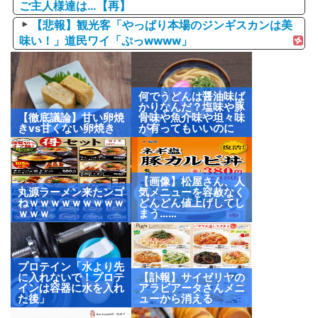
ご主人様達は…【再】
【悲報】観光客「やっぱり本場のジンギスカンは美
味い！」道民ワイ「ぷっwwww」
何でうどんは醤油味ば
かりなんだ？塩味や豚
【徹底議論】甘い卵焼
骨味や魚介味や坦々味
きvs甘くない卵焼き
が有ってもいいのに
【画像】松屋さん、人
丸源ラーメン来たンゴ
気メニューを容赦なく
ねｗｗｗｗｗｗｗｗｗ
どんどん値上げしてし
ｗｗｗ
まう……
プロテイン「水より先
に入れないで！プロテ
【訃報】サイゼリヤの
インは容器に水を入れ
アラビアータさんメニ
た後」
ューから消える