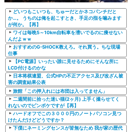
どいつもこいつも、ちゅーだとかネコパンチだと
か…。 うちのは俺を起こすとき、手足の指を噛みます
が何か。【再】
ワイは毎晩5～10km自転車を漕いでるのに痩せない
んだよｗｗ
おすすめのG-SHOCK教えろ。それ買う。ちな現場
仕事
【PC電源】いったい誰に見せるためにそんな所に
LCD付けるのかな
日本将棋連盟、公式HPの不正アクセス及び改ざん被
害の調査結果公表
旅館「この押入れには布団は入ってません」
二週間前に拾った迷い猫(2ヶ月) 上手く撮らせてく
れないのでピンボケですが【再】
ハードオフでこの３０００円のノートパソコン見つ
けたんだけどどうですか？
下僕にネーミングセンスが皆無なため 我が家の歴代