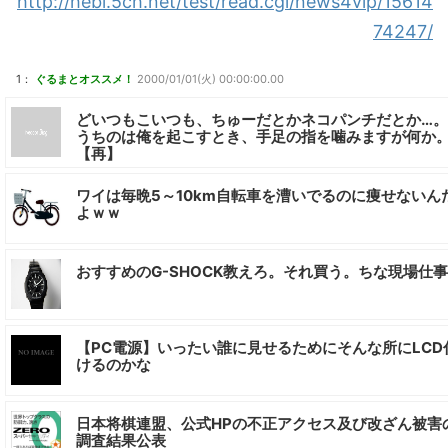
http://hebi.5ch.net/test/read.cgi/news4vip/15614
74247/
1：
ぐるまとオススメ！
2000/01/01(火) 00:00:00.00
どいつもこいつも、ちゅーだとかネコパンチだとか…。
うちのは俺を起こすとき、手足の指を噛みますが何か
【再】
ワイは毎晩5～10km自転車を漕いでるのに痩せないん
よｗｗ
おすすめのG-SHOCK教えろ。それ買う。ちな現場仕事
【PC電源】いったい誰に見せるためにそんな所にLCD
けるのかな
日本将棋連盟、公式HPの不正アクセス及び改ざん被害
調査結果公表