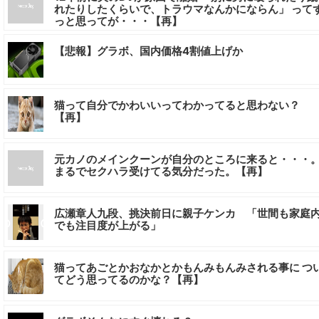
れたりしたくらいで、トラウマなんかにならん」 って
っと思ってが・・・【再】
【悲報】グラボ、国内価格4割値上げか
猫って自分でかわいいってわかってると思わない？
【再】
元カノのメインクーンが自分のところに来ると・・・
まるでセクハラ受けてる気分だった。【再】
広瀬章人九段、挑決前日に親子ケンカ 「世間も家庭
でも注目度が上がる」
猫ってあごとかおなかとかもんみもんみされる事に つ
てどう思ってるのかな？【再】