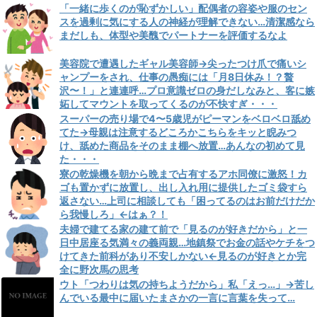
「一緒に歩くのが恥ずかしい」配偶者の容姿や服のセン
スを過剰に気にする人の神経が理解できない…清潔感なら
まだしも、体型や美醜でパートナーを評価するなよ
美容院で遭遇したギャル美容師→尖ったつけ爪で痛いシ
ャンプーをされ、仕事の愚痴には「月8日休み！？贅
沢〜！」と連連呼…プロ意識ゼロの身だしなみと、客に嫉
妬してマウントを取ってくるのが不快すぎ・・・
スーパーの売り場で4〜5歳児がピーマンをベロベロ舐め
てた→母親は注意するどころかこちらをキッと睨みつ
け、舐めた商品をそのまま棚へ放置…あんなの初めて見
た・・・
寮の乾燥機を朝から晩まで占有するアホ同僚に激怒！カ
ゴも置かずに放置し、出し入れ用に提供したゴミ袋すら
返さない…上司に相談しても「困ってるのはお前だけだか
ら我慢しろ」←はぁ？！
夫婦で建てる家の建て前で「見るのが好きだから」と一
日中居座る気満々の義両親…地鎮祭でお金の話やケチをつ
けてきた前科があり不安しかない←見るのが好きとか完
全に野次馬の思考
ウト「つわりは気の持ちようだから」私「えっ…」→苦し
んでいる最中に届いたまさかの一言に言葉を失って…