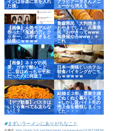
インは容器に水を入れ
アラビアータさんメニ
た後」
ューから消える
青森県民「大判焼き？
【画像】人気モデルが
おやきでしょ」兵庫県
作った『鬼滅の刃』ク
民「おやきってwww
ッキー、上手すぎると
御座候やろwww」←
話題にｗｗｗｗ
これ
【画像】ネトゲの民
度、ガチで酷いこと
日本一美味しいホテル
に…昔はめっちゃ平和
朝食バイキングがこち
だったのに何故？
らｗｗｗｗｗ
結婚１２年。専業主婦
でぬくぬく暮らしてる
【デブ歓喜】パスタは
→しかし昔バイト先の
いくら食べても太らな
売上金を横領しまくっ
い！？
てた・・・
まずいラーメンにありがちなこと
引用元:
http://hebi.5ch.net/test/read.cgi/news4vip/1576228874/