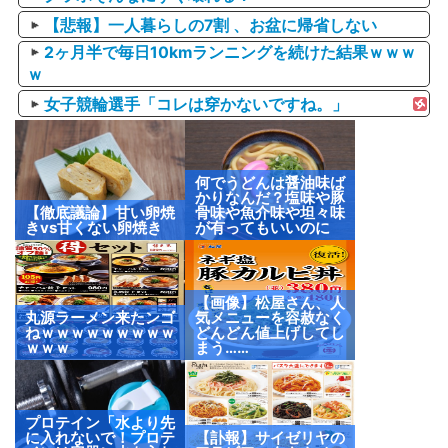
【悲報】一人暮らしの7割 、お盆に帰省しない
2ヶ月半で毎日10kmランニングを続けた結果ｗｗｗ
ｗ
女子競輪選手「コレは穿かないですね。」
何でうどんは醤油味ば
かりなんだ？塩味や豚
【徹底議論】甘い卵焼
骨味や魚介味や坦々味
きvs甘くない卵焼き
が有ってもいいのに
【画像】松屋さん、人
丸源ラーメン来たンゴ
気メニューを容赦なく
ねｗｗｗｗｗｗｗｗｗ
どんどん値上げしてし
ｗｗｗ
まう……
プロテイン「水より先
に入れないで！プロテ
【訃報】サイゼリヤの