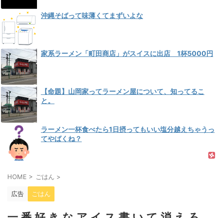
沖縄そばって味薄くてまずいよな
家系ラーメン「町田商店」がスイスに出店 1杯5000円
【命題】山岡家ってラーメン屋について、知ってるこ
と。
ラーメン一杯食べたら1日摂ってもいい塩分越えちゃうっ
てやばくね？
HOME
>
ごはん
>
広告
ごはん
一 番 好 き な ア イ ス 書 い て 消 え ろ