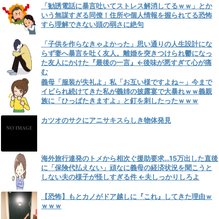
「勧誘電話に暴言吐いてストレス解消してるｗｗ」とか
いう無謀すぎる同僚！住所や個人情報を握られてる恐怖
すら理解できない頭の弱さに絶句
「子供を作らなきゃよかった」思い通りの人生設計にな
らず妻へ暴言を吐く友人。離婚を突きつけられ鬱になっ
た友人にかけた『最後の一言』←後味が悪すぎて心が痛
む
義母「服装が失礼よ」私「お互い様ですよね～」今まで
イビられ続けてきた私が義姉の披露宴で大暴れｗｗ義親
族に「ひっぱたきますよ」と釘を刺したったｗｗｗ
カツオのサクにアニサキスらしき物体発見
海外旅行連発のトメから相次ぐ援助要求…15万出した直後
に「保険代払えない」頑なに義母の経済状況を聞こうと
しない夫の様子が怪しすぎる件 ←夫しっかりしろよ
【恐怖】もとカノがドア越しに『これ』してきた理由ｗ
ｗｗｗ