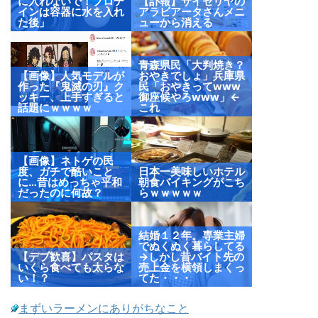
に入れないで！プロテ
【訃報】サイゼリヤの
インは容器に水を入れ
アラビアータさんメニ
た後」
ューから消える
青森県民「大判焼き？
【画像】人気モデルが
おやきでしょ」兵庫県
作った『鬼滅の刃』ク
民「おやきってwww
ッキー、上手すぎると
御座候やろwww」←
話題にｗｗｗｗ
これ
【画像】ネトゲの民
度、ガチで酷いこと
日本一美味しいホテル
に…昔はめっちゃ平和
朝食バイキングがこち
だったのに何故？
らｗｗｗｗｗ
結婚１２年。専業主婦
でぬくぬく暮らしてる
【デブ歓喜】パスタは
→しかし昔バイト先の
いくら食べても太らな
売上金を横領しまくっ
い！？
てた・・・
まずいラーメンにありがちなこと