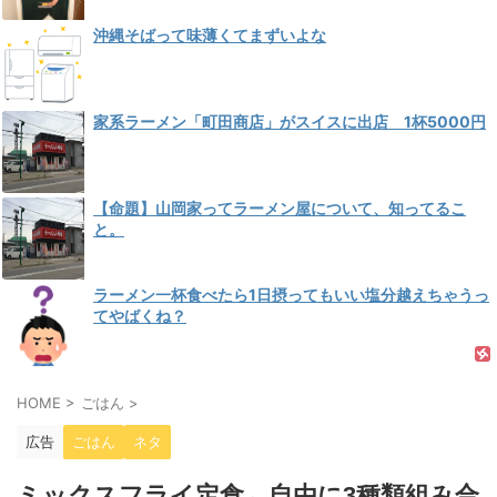
沖縄そばって味薄くてまずいよな
家系ラーメン「町田商店」がスイスに出店 1杯5000円
【命題】山岡家ってラーメン屋について、知ってるこ
と。
ラーメン一杯食べたら1日摂ってもいい塩分越えちゃうっ
てやばくね？
HOME
>
ごはん
>
広告
ごはん
ネタ
ミックスフライ定食←自由に3種類組み合