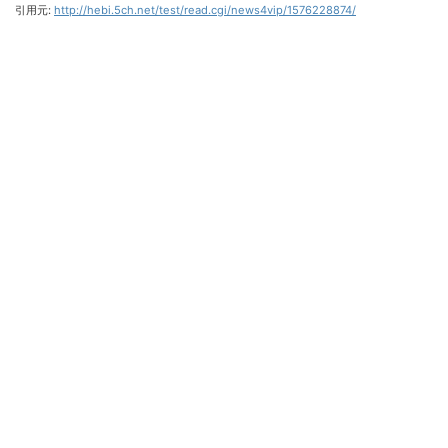
引用元:
http://hebi.5ch.net/test/read.cgi/news4vip/1576228874/