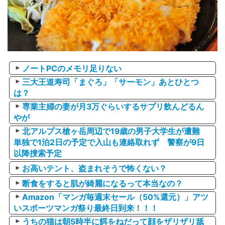
ノートPCのメモリ足りない
三大王道寿司「まぐろ」「サーモン」あとひとつ
は？
専業主婦の妻が月3万ぐらいするサプリ飲んどるん
やが
北アルプス槍ヶ岳周辺で19歳の男子大学生が遭難
単独で1泊2日の予定で入山も連絡取れず 警察が9日
以降捜索予定
お高いテント、盗まれそうで怖くない？
断食をすると肌が綺麗になるって本当なの？
Amazon「マンガ毎週末セール（50%還元）」アツ
いスポーツマンガ祭り最終日到来！！！
うちの猫は朝5時半に餌をねだって顔をザリザリ舐