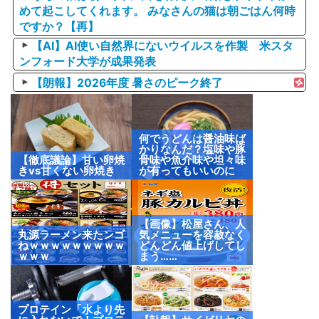
めて起こしてくれます。 みなさんの猫は朝ごはん何時
ですか？【再】
【AI】AI使い自然界にないウイルスを作製 米スタ
ンフォード大学が成果発表
【朗報】2026年度 暑さのピーク終了
何でうどんは醤油味ば
かりなんだ？塩味や豚
【徹底議論】甘い卵焼
骨味や魚介味や坦々味
きvs甘くない卵焼き
が有ってもいいのに
【画像】松屋さん、人
丸源ラーメン来たンゴ
気メニューを容赦なく
ねｗｗｗｗｗｗｗｗｗ
どんどん値上げしてし
ｗｗｗ
まう……
プロテイン「水より先