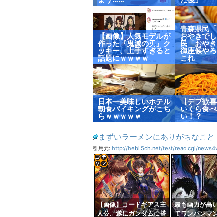
青森県民「
【画像】人気モデルが
おやきでし
作った『鬼滅の刃』ク
民「おやき
ッキー、上手すぎると
御座候やろ
話題にｗｗｗｗ
これ
日本一美味しいホテル
【デブ歓喜
朝食バイキングがこち
いくら食べ
らｗｗｗｗｗ
い！？
まずいラーメンにありがちなこと
引用元:
http://hebi.5ch.net/test/read.cgi/news
コテ
リン
- 固
【画像】コードギアス主
最も画力が高
人公、遂にガンダムに搭
てワンパンマ
定リ