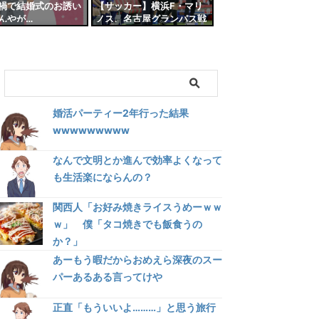
禍で結婚式のお誘い
【サッカー】横浜F・マリ
んやが…
ノス、名古屋グランパス戦
の“指笛疑惑”に声明…「反
スポーツマンシップにつな
がる行為は許しません」
婚活パーティー2年行った結果
wwwwwwwww
なんで文明とか進んで効率よくなって
も生活楽にならんの？
関西人「お好み焼きライスうめーｗｗ
ｗ」 僕「タコ焼きでも飯食うの
か？」
あーもう暇だからおめえら深夜のスー
パーあるある言ってけや
正直「もういいよ………」と思う旅行