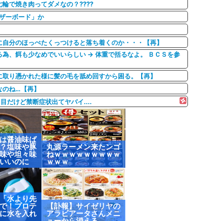
輪で焼き肉ってダメなの？????
ザーボード」か
に自分のほっぺたくっつけると落ち着くのか・・・【再】
為、餌も少なめでいいらしい → 体重で括るなよ。 ＢＣＳを参
に取り憑かれた様に髪の毛を舐め回すから困る。【再】
なのね…【再】
だけど禁断症状出てヤバイ....
は醤油味ば
？塩味や豚
丸源ラーメン来たンゴ
味や坦々味
ねｗｗｗｗｗｗｗｗｗ
いいのに
ｗｗｗ
「水より先
で！プロテ
【訃報】サイゼリヤの
に水を入れ
アラビアータさんメニ
ューから消える