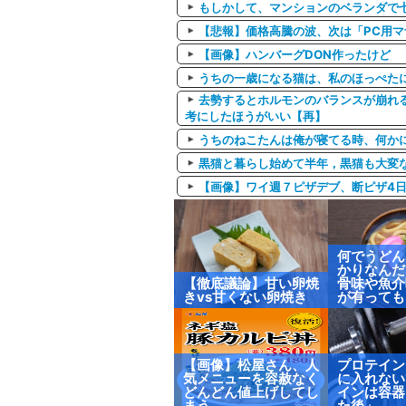
もしかして、マンションのベランダで七
【悲報】価格高騰の波、次は「PC用マ
【画像】ハンバーグDON作ったけど
うちの一歳になる猫は、私のほっぺた
去勢するとホルモンのバランスが崩れる
考にしたほうがいい【再】
うちのねこたんは俺が寝てる時、何か
黒猫と暮らし始めて半年，黒猫も大変
【画像】ワイ週７ピザデブ、断ピザ4日目
何でうどん
かりなんだ
【徹底議論】甘い卵焼
骨味や魚介
きvs甘くない卵焼き
が有っても
【画像】松屋さん、人
プロテイン
気メニューを容赦なく
に入れない
どんどん値上げしてし
インは容器
まう……
た後」