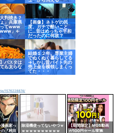
大判焼き？
ょ」兵庫県
【画像】ネトゲの民
ってwww
度、ガチで酷いこと
www」←
に…昔はめっちゃ平和
だったのに何故？
結婚１２年。専業主婦
でぬくぬく暮らしてる
】パスタは
→しかし昔バイト先の
ても太らな
売上金を横領しまくっ
てた・・・
4vip/1576228874/
い漫画家っ
除湿機使ってないやつｗ
【期間限定】MGS動画
ンの『村田
ｗｗｗｗｗｗｗｗｗｗ
が100円セール実施