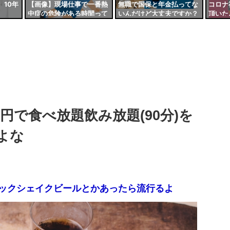
10年
【画像】現場仕事で一番熱
無職で国保と年金払ってな
コロナ
中症の危険がある時間って
いんだけど大丈夫ですか？
頂いた
これだよなｗｗｗｗ
0円で食べ放題飲み放題(90分)を
よな
ックシェイクビールとかあったら流行るよ