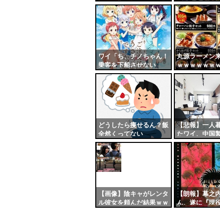
乗し始めるｗｗｗｗ
雄介』だよな
ンク
自動
更新
ツー
ワイ「ち、チノちゃん！
丸源ラーメン
乗客を下船させない
ｗｗｗｗｗｗ
ル
で！」チノ「うるさいで
ｗ
すね……」
どうしたら痩せるん？飯
【悲報】一人
全然くってない
たワイ、中国
神過ぎて日本
るｗｗｗｗｗ
【画像】陰キャがレンタ
【朗報】幕之
ル彼女を頼んだ結果ｗｗ
ん、遂に『現
ｗｗ
可能性が出て