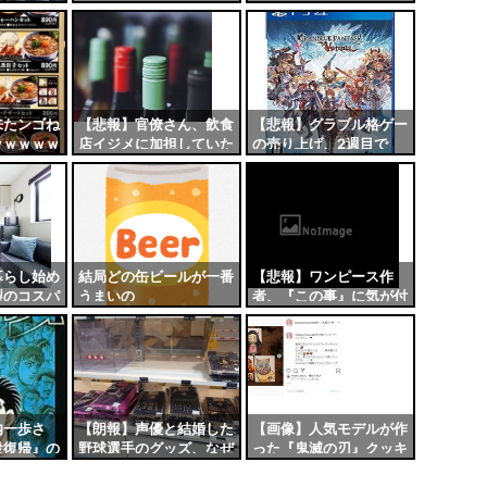
？
中！！とりあえず全部買
うやろｗｗｗｗｗ
来たンゴね
【悲報】官僚さん、飲食
【悲報】グラブル格ゲー
ｗｗｗｗｗ
店イジメに加担していた
の売り上げ、2週目で
86%減になってしまう…
暮らし始め
結局どの缶ビールが一番
【悲報】ワンピース作
製のコスパ
うまいの
者、『この事』に気が付
製品が消え
いてしまうと大変なこと
ｗｗｗ
になる模様…
内一歩さ
【朗報】声優と結婚した
【画像】人気モデルが作
役復帰』の
野球選手のグッズ、なぜ
った『鬼滅の刃』クッキ
くるｗｗｗ
か完売する事態にｗｗｗ
ー、上手すぎると話題に