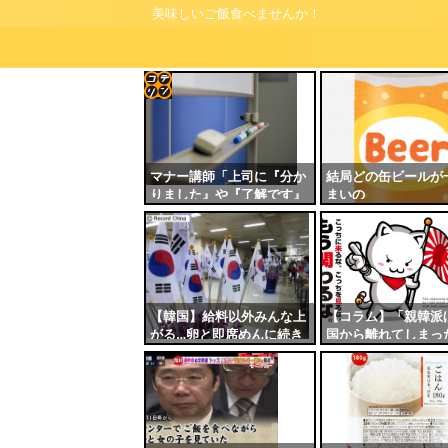
美味しいご飯食べませんか！
コテ
リン
- 固
マナー講師「上司に『分か
結局どの缶ビールが
りました』や『了解です』
まいの
定リ
はNG！他の敬語に比べて
ンク
敬意の度合いがやや控え
め」←これ
自動
更新
ツー
【韓国】給料以外みんな上
【コラム】「親韓派
がる…卵と即席めんに続き
国から離れてしまっ
ル
牛乳も５．４％値上げ
日本外交官が苦言「
韓国に失望した」理