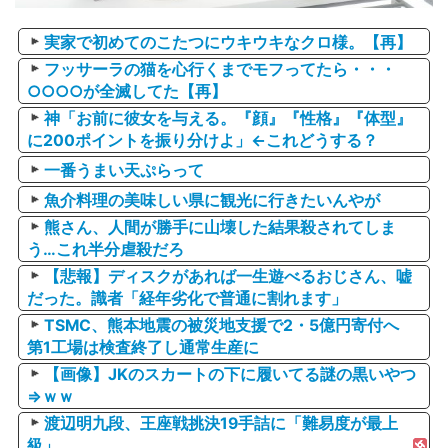
実家で初めてのこたつにウキウキなクロ様。【再】
フッサーラの猫を心行くまでモフってたら・・・
○○○○が全滅してた【再】
神「お前に彼女を与える。『顔』『性格』『体型』
に200ポイントを振り分けよ」←これどうする？
一番うまい天ぷらって
魚介料理の美味しい県に観光に行きたいんやが
熊さん、人間が勝手に山壊した結果殺されてしま
う…これ半分虐殺だろ
【悲報】ディスクがあれば一生遊べるおじさん、嘘
だった。識者「経年劣化で普通に割れます」
TSMC、熊本地震の被災地支援で2・5億円寄付へ
第1工場は検査終了し通常生産に
【画像】JKのスカートの下に履いてる謎の黒いやつ
⇒ｗｗ
渡辺明九段、王座戦挑決19手詰に「難易度が最上
級」