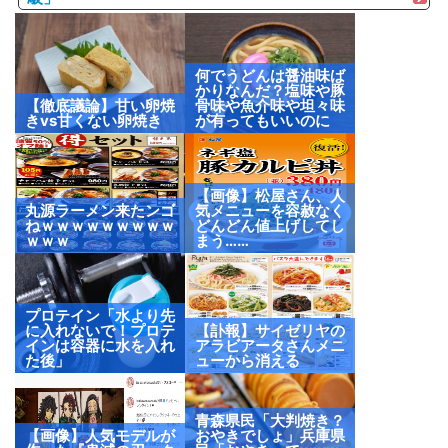
何でうどんは醤油味ば
かりなんだ？塩味や豚
【徹底議論】甘い卵焼
骨味や魚介味や坦々味
きvs甘くない卵焼き
が有ってもいいのに
【画像】松屋さん、人
丸源ラーメン来たンゴ
気メニューを容赦なく
ねｗｗｗｗｗｗｗｗｗ
どんどん値上げしてし
ｗｗｗ
まう……
プロテイン「水より先
に入れないで！プロテ
【訃報】サイゼリヤの
インは容器に水を入れ
アラビアータさんメニ
た後」
ューから消える
青森県民「大判焼き？
【画像】人気モデルが
おやきでしょ」兵庫県