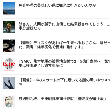
魚介料理の美味しい県に観光に行きたいんやが
熊さん、人間が勝手に山壊した結果殺されてしまう…
半分虐殺だろ
【悲報】ディスクがあれば一生遊べるおじさん、嘘だ
た。識者「経年劣化で普通に割れます」
TSMC、熊本地震の被災地支援で2・5億円寄付へ 第
場は検査終了し通常生産に
【画像】JKのスカートの下に履いてる謎の黒いやつ⇒
ｗ
渡辺明九段、王座戦挑決19手詰に「難易度が最上級」