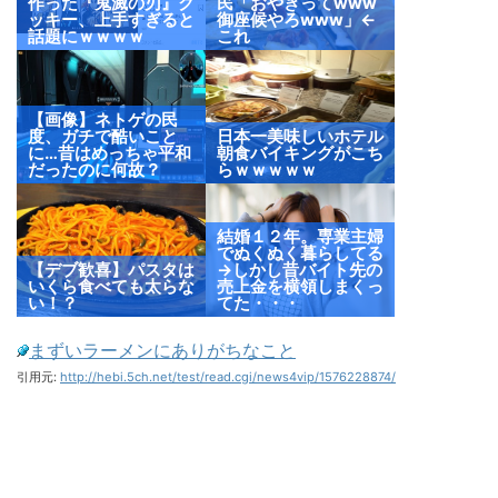
作った『鬼滅の刃』ク
民「おやきってwww
ッキー、上手すぎると
御座候やろwww」←
話題にｗｗｗｗ
これ
【画像】ネトゲの民
度、ガチで酷いこと
日本一美味しいホテル
に…昔はめっちゃ平和
朝食バイキングがこち
だったのに何故？
らｗｗｗｗｗ
結婚１２年。専業主婦
でぬくぬく暮らしてる
【デブ歓喜】パスタは
→しかし昔バイト先の
いくら食べても太らな
売上金を横領しまくっ
い！？
てた・・・
まずいラーメンにありがちなこと
引用元:
http://hebi.5ch.net/test/read.cgi/news4vip/1576228874/