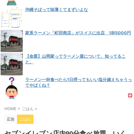
沖縄そばって味薄くてまずいよな
家系ラーメン「町田商店」がスイスに出店 1杯5000円
【命題】山岡家ってラーメン屋について、知ってるこ
と。
ラーメン一杯食べたら1日摂ってもいい塩分越えちゃうっ
てやばくね？
HOME
>
ごはん
>
広告
ごはん
セブンイレブン店内90分食べ放題←いく