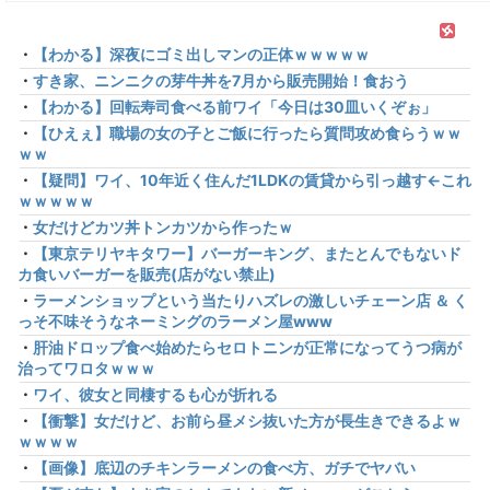
・
【わかる】深夜にゴミ出しマンの正体ｗｗｗｗｗ
・
すき家、ニンニクの芽牛丼を7月から販売開始！食おう
・
【わかる】回転寿司食べる前ワイ「今日は30皿いくぞぉ」
・
【ひえぇ】職場の女の子とご飯に行ったら質問攻め食らうｗｗ
ｗｗ
・
【疑問】ワイ、10年近く住んだ1LDKの賃貸から引っ越す←これ
ｗｗｗｗｗ
・
女だけどカツ丼トンカツから作ったｗ
・
【東京テリヤキタワー】バーガーキング、またとんでもないド
カ食いバーガーを販売(店がない禁止)
・
ラーメンショップという当たりハズレの激しいチェーン店 ＆ く
っそ不味そうなネーミングのラーメン屋www
・
肝油ドロップ食べ始めたらセロトニンが正常になってうつ病が
治ってワロタｗｗｗ
・
ワイ、彼女と同棲するも心が折れる
・
【衝撃】女だけど、お前ら昼メシ抜いた方が長生きできるよｗ
ｗｗｗｗ
・
【画像】底辺のチキンラーメンの食べ方、ガチでヤバい