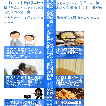
衆食
・
【ＧＪ！】炊飯器が壊れて…父「うどんがいい」母「ＯＫ」祖
堂で
母『そんなぐちゃぐちゃなもん…日本人なら 米 食 ！！！』 母が放
ラー
メン
ったスカッと一言
定食
・
女だけど、イ〇ンに４０万くらい借金がある理由ｗｗｗｗｗｗ
830
円頼
【爆
ｗｗｗ
んだ
食】
ら小
ワイ
鉢付
のお
けて
昼、
来や
餃子
がっ
の王
たw
将で
このまま生きてたら、
ヤクルト高橋の嫁の板
ww
これ
会社のおばさんと結婚
野友美さんの料理ｗｗ
（画
だけ
する気がする・・・
ｗｗｗ
像あ
食べ
り）
たっ
【悲
たw
報】
ww
弊社
ww
の社
ww
員食
友人とご飯を食べる約
【メロメロ】柿ピーつ
w
堂の
束をしたが、当日行っ
まみに晩酌してると娘
（画
ラー
たのはドトール
(2歳)が寄ってきて…
像あ
メン
り）
がこ
れw
ww
ww
カプセルホテルにいる
【悲報】冷凍食品業界
ww
んやがこの食べ放題朝
さん、どうやってもか