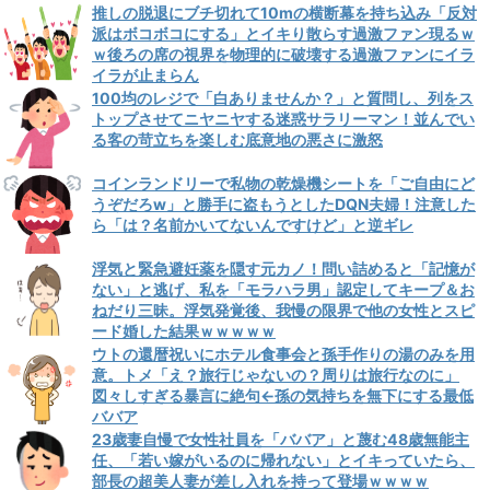
推しの脱退にブチ切れて10mの横断幕を持ち込み「反対
派はボコボコにする」とイキり散らす過激ファン現るｗ
ｗ後ろの席の視界を物理的に破壊する過激ファンにイラ
イラが止まらん
100均のレジで「白ありませんか？」と質問し、列をス
トップさせてニヤニヤする迷惑サラリーマン！並んでい
る客の苛立ちを楽しむ底意地の悪さに激怒
コインランドリーで私物の乾燥機シートを「ご自由にど
うぞだろw」と勝手に盗もうとしたDQN夫婦！注意した
ら「は？名前かいてないんですけど」と逆ギレ
浮気と緊急避妊薬を隠す元カノ！問い詰めると「記憶が
ない」と逃げ、私を「モラハラ男」認定してキープ＆お
ねだり三昧。浮気発覚後、我慢の限界で他の女性とスピ
ード婚した結果ｗｗｗｗｗ
ウトの還暦祝いにホテル食事会と孫手作りの湯のみを用
意。トメ「え？旅行じゃないの？周りは旅行なのに」
図々しすぎる暴言に絶句←孫の気持ちを無下にする最低
ババア
23歳妻自慢で女性社員を「ババア」と蔑む48歳無能主
任、「若い嫁がいるのに帰れない」とイキっていたら、
部長の超美人妻が差し入れを持って登場ｗｗｗｗ