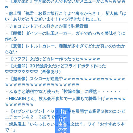
・
【夏が来た】すき家のとんでもない新メニューがこちらw w w
w
・
敵上司「俺君！お昼ご飯行こうよ^^奢るからさ！」 新人俺「は
い！ありがとうございます！(マジ行きたくねぇ...)」
・
チョコミントアイス好きとか言う味覚音痴
・
【朗報】ダイソーの味玉メーカー、ガチでめっちゃ美味そうに
作れる
・
【悲報】レトルトカレー、種類が多すぎてどれが良いのかわか
らない
・
【ウフフ】女だけどカレー作ったったｗｗｗｗｗ
・
【大量♡】30代独身女だけどフライドポテト作った
♡♡♡♡♡♡♡♡（画像あり）
・
【超画像】スシローが迷走中ｗｗｗｗｗｗｗｗｗｗｗｗｗｗｗ
ｗｗｗｗｗｗｗｗｗｗｗｗｗｗｗｗｗｗ
・
ふるさと納税で12万使った「控除金額」に唖然・・・・・・
・
HIKAKINさん、飲み会不参加で一人勝ちで株爆上げｗｗｗｗｗ
ｗｗｗｗｗｗｗ
・
【セブンイレブン】４０００店舗を展開する業界３位のコンビ
【ほ
っこ
ニチェーンを２．３兆円で買収へ
り】
・
焼鳥店主「いらっしゃい...で、注文は？」ワイ「おすすめ５本
田舎
の大
で！」