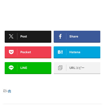
Post
Share
Pocket
Hatena
LINE
URLコピー
-
肉