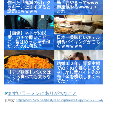
作った『鬼滅の刃』ク
民「おやきってwww
ッキー、上手すぎると
御座候やろwww」←
話題にｗｗｗｗ
これ
【画像】ネトゲの民
度、ガチで酷いこと
日本一美味しいホテル
に…昔はめっちゃ平和
朝食バイキングがこち
だったのに何故？
らｗｗｗｗｗ
結婚１２年。専業主婦
でぬくぬく暮らしてる
【デブ歓喜】パスタは
→しかし昔バイト先の
いくら食べても太らな
売上金を横領しまくっ
い！？
てた・・・
まずいラーメンにありがちなこと
引用元:
http://hebi.5ch.net/test/read.cgi/news4vip/1576228874/