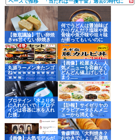
ペースで推移 「当たれば一攫千金」過去の時代に
何でうどんは醤油味ば
かりなんだ？塩味や豚
【徹底議論】甘い卵焼
骨味や魚介味や坦々味
きvs甘くない卵焼き
が有ってもいいのに
【画像】松屋さん、人
丸源ラーメン来たンゴ
気メニューを容赦なく
ねｗｗｗｗｗｗｗｗｗ
どんどん値上げしてし
ｗｗｗ
まう……
プロテイン「水より先
に入れないで！プロテ
【訃報】サイゼリヤの
インは容器に水を入れ
アラビアータさんメニ
た後」
ューから消える
青森県民「大判焼き？
【画像】人気モデルが
おやきでしょ」兵庫県