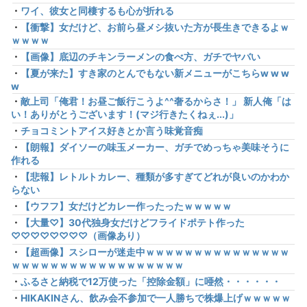
・
ワイ、彼女と同棲するも心が折れる
・
【衝撃】女だけど、お前ら昼メシ抜いた方が長生きできるよｗ
ｗｗｗｗ
・
【画像】底辺のチキンラーメンの食べ方、ガチでヤバい
・
【夏が来た】すき家のとんでもない新メニューがこちらw w w
w
・
敵上司「俺君！お昼ご飯行こうよ^^奢るからさ！」 新人俺「は
い！ありがとうございます！(マジ行きたくねぇ...)」
・
チョコミントアイス好きとか言う味覚音痴
・
【朗報】ダイソーの味玉メーカー、ガチでめっちゃ美味そうに
作れる
・
【悲報】レトルトカレー、種類が多すぎてどれが良いのかわか
らない
・
【ウフフ】女だけどカレー作ったったｗｗｗｗｗ
・
【大量♡】30代独身女だけどフライドポテト作った
♡♡♡♡♡♡♡♡（画像あり）
・
【超画像】スシローが迷走中ｗｗｗｗｗｗｗｗｗｗｗｗｗｗｗ
ｗｗｗｗｗｗｗｗｗｗｗｗｗｗｗｗｗｗ
・
ふるさと納税で12万使った「控除金額」に唖然・・・・・・
・
HIKAKINさん、飲み会不参加で一人勝ちで株爆上げｗｗｗｗｗ