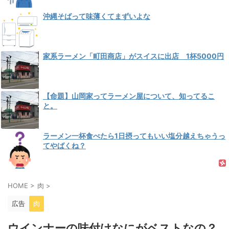
沖縄そばって味薄くてまずいよな
家系ラーメン「町田商店」がスイスに出店 1杯5000円
【命題】山岡家ってラーメン屋について、知ってるこ
と。
ラーメン一杯食べたら1日摂ってもいい塩分越えちゃうっ
てやばくね？
HOME
>
肉
>
広告
肉
ウインナーの味付けなにがベストなの？