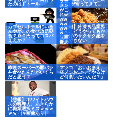
（画
ラー
たのはドトール
(2歳)が寄ってきて…
像あ
メン
り）
がこ
れw
ww
ww
カプセルホテルにいる
【悲報】冷凍食品業界
ww
んやがこの食べ放題朝
さん、どうやってもか
w
食７００円ってコスパ
ら揚げのサクサク感を
（画
ええか？
再現できない
像あ
り）
昨晩スーパーの豚バラ
マツコ「おいおまえ、
丼食べたんだがいくら
昼メシおごってやるけ
だと思う？
ど何食いたいんだ？」
【悲報】ホワイトハウ
スの料理人、あきらか
に職業選択ミスｗｗｗ
ｗｗ （※画像あり）