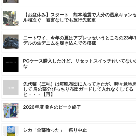
【お盆休み】スタート 熊本地震で大分の温泉キャン
ル相次ぐ 被害なしでも旅行先変更
ニートワイ、今年の夏はアプレッセいうところの23年
デルの生デニムを履き込んでる模様
PCケース購入したけど、リセットスイッチ付いてない
な
先代猫（三毛）は毎晩布団に入ってきたが、時々意地
して 肩の部分ぴっちり布団ガードして入れなくしてる
と・・・【再】
2026年度 暑さのピーク終了
シカ「全部喰った」 祭り中止