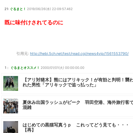
21:
ぐるまと！
2019/06/26(水) 22:09:57.462
既に味付けされてるのに
引用元:
http://hebi.5ch.net/test/read.cgi/news4vip/1561553790/
1：
ぐるまとオススメ！
2000/01/01(火) 00:00:00.00
【アリ対猪木】熊にはアリキック！が有効と判明！襲
れた男性「アリキックで追っ払った」
夏休み出国ラッシュがピーク 羽田空港、海外旅行客
混雑
はじめての黒猫写真うｐ これってどう見ても・・・
【再】