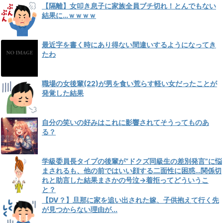
【隔離】女叩き息子に家族全員ブチ切れ！とんでもない
結果に…ｗｗｗｗ
最近字を書く時にあり得ない間違いするようになってき
たわ
職場の女後輩(22)が男を食い荒らす軽い女だったことが
発覚した結果
自分の笑いの好みはこれに影響されてそうってものあ
る？
学級委員長タイプの後輩が“ドクズ同級生の差別発言”に悩
まされるも、他の前ではいい顔する二面性に困惑…関係切
れと助言した結果まさかの号泣→着拒ってどういうこ
と？
【DV？】旦那に家を追い出された嫁、子供抱えて行く先
が見つからない理由が...