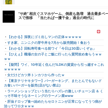
”サ終” 相次ぐスマホゲーム、倒産も急増 過去最多ペ
スで推移 「当たれば一攫千金」過去の時代に
・
【わかる】深夜にゴミ出しマンの正体ｗｗｗｗｗ
・
すき家、ニンニクの芽牛丼を7月から販売開始！食おう
・
【わかる】回転寿司食べる前ワイ「今日は30皿いくぞぉ」
・
【ひえぇ】職場の女の子とご飯に行ったら質問攻め食らうｗｗ
ｗｗ
・
【疑問】ワイ、10年近く住んだ1LDKの賃貸から引っ越す←これ
ｗｗｗｗｗ
・
女だけどカツ丼トンカツから作ったｗ
・
【東京テリヤキタワー】バーガーキング、またとんでもないド
カ食いバーガーを販売(店がない禁止)
・
ラーメンショップという当たりハズレの激しいチェーン店 ＆ く
っそ不味そうなネーミングのラーメン屋www
・
肝油ドロップ食べ始めたらセロトニンが正常になってうつ病が
治ってワロタｗｗｗ