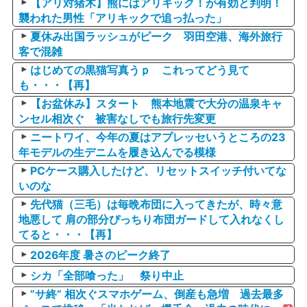
【アリ対猪木】熊にはアリキック！が有効と判明！
襲われた男性「アリキックで追っ払った」
夏休み出国ラッシュがピーク 羽田空港、海外旅行
客で混雑
はじめての黒猫写真うｐ これってどう見て
も・・・【再】
【お盆休み】スタート 熊本地震で大分の温泉キャ
ンセル相次ぐ 被害なしでも旅行先変更
ニートワイ、今年の夏はアプレッセいうところの23
年モデルの生デニムを履き込んでる模様
PCケース購入したけど、リセットスイッチ付いてな
いのな
先代猫（三毛）は毎晩布団に入ってきたが、時々意
地悪して 肩の部分ぴっちり布団ガードして入れなくし
てると・・・【再】
2026年度 暑さのピーク終了
シカ「全部喰った」 祭り中止
”サ終” 相次ぐスマホゲーム、倒産も急増 過去最多