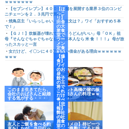
ｗｗｗｗｗｗｗ
・
【セブンイレブン】４０００店舗を展開する業界３位のコンビ
【ほ
っこ
ニチェーンを２．３兆円で買収へ
り】
・
焼鳥店主「いらっしゃい...で、注文は？」ワイ「おすすめ５本
田舎
の大
で！」
衆食
・
【ＧＪ！】炊飯器が壊れて…父「うどんがいい」母「ＯＫ」祖
堂で
母『そんなぐちゃぐちゃなもん…日本人なら 米 食 ！！！』 母が放
ラー
メン
ったスカッと一言
定食
・
女だけど、イ〇ンに４０万くらい借金がある理由ｗｗｗｗｗｗ
830
円頼
【爆
ｗｗｗ
んだ
食】
ら小
ワイ
鉢付
のお
けて
昼、
来や
餃子
がっ
の王
たw
将で
このまま生きてたら、
ヤクルト高橋の嫁の板
ww
これ
会社のおばさんと結婚
野友美さんの料理ｗｗ
（画
だけ
する気がする・・・
ｗｗｗ
像あ
食べ
り）
たっ
【悲
たw
報】
ww
弊社
ww
の社
ww
員食
友人とご飯を食べる約
【メロメロ】柿ピーつ
w
堂の
束をしたが、当日行っ
まみに晩酌してると娘