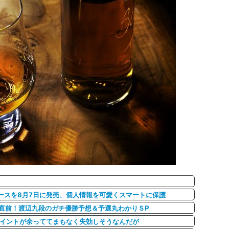
」
ースを8月7日に発売、個人情報を可愛くスマートに保護
決勝直前！渡辺九段のガチ優勝予想＆予選丸わかりＳP
ポイントが余っててまもなく失効しそうなんだが