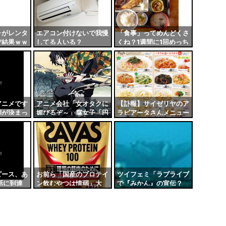
ャがレンタ
エアコン付けないで我慢
「食事」ってめんどくさ
だ結果ｗｗ
してる人いる？
くね？1週間に1回めっち
ゃ栄養あるもん食って終
わりでいいだろ
アニメです
アニメ会社「女オタクに
【訃報】サイゼリヤのア
期が決まっ
媚びるぞ～」腐女子「円
ラビアータさんメニュー
がこちら…
盤買う！原作買う！」男
から消える
オタク「は？」
ピース、あ
お前ら「国産のプロテイ
ツイフェミ「ラブライブ
0話に到達
ン飲むやつは情弱」大
で『みかん』の宣伝？
谷、井上尚弥「SAVAS
オタクが買うわけないだ
飲んでます」
ろ！」→即完売