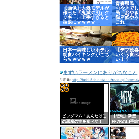
青森県民「
【画像】人気モデルが
おやきでし
作った『鬼滅の刃』ク
民「おやき
ッキー、上手すぎると
御座候やろ
話題にｗｗｗｗ
これ
日本一美味しいホテル
【デブ歓喜
朝食バイキングがこち
いくら食べ
らｗｗｗｗｗ
い！？
まずいラーメンにありがちなこと
引用元:
http://hebi.5ch.net/test/read.cgi/news
コテ
リン
- 固
ビッグマム「あんたはこ
【悲報】新型
の悪魔の実を食べな！」
FF7Rの山手
定リ
クラッカー「叩けばビス
イベを中止に
ンク
ケットが増える能力
か…」