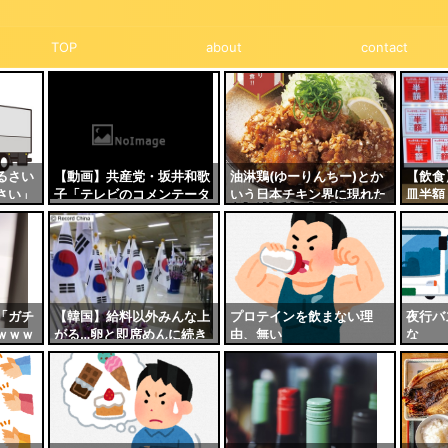
TOP
about
contact
るさい
【動画】共産党・坂井和歌
油淋鶏(ゆーりんちー)とか
【飲食
さい」
子「テレビのコメンテータ
いう日本チキン界に現れた
皿半額
枠。冷
ーのせいで暴力革命を行う
新たな覇権
列、駐
政党だと誤解されている」
は大渋
→ネット民のツッコミ殺到
ルカリ
ｗｗｗｗｗ
クレー
「ガチ
【韓国】給料以外みんな上
プロテインを飲まない理
夜行バ
ｗｗｗ
がる…卵と即席めんに続き
由、無い
な
牛乳も５．４％値上げ