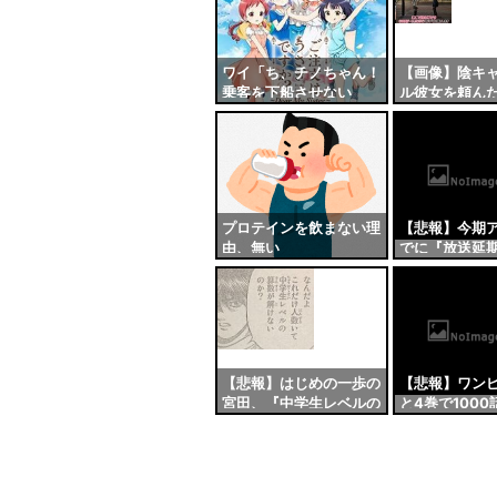
自動
更新
ツー
ワイ「ち、チノちゃん！
【画像】陰キ
乗客を下船させない
ル彼女を頼ん
ル
で！」チノ「うるさいで
ｗｗ
すね……」
プロテインを飲まない理
【悲報】今期
由、無い
でに『放送延
ている作品』
【悲報】はじめの一歩の
【悲報】ワン
宮田、『中学生レベルの
と4巻で100
算数』すら解けない
する模様