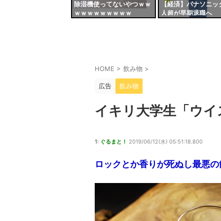
除湿機使ってないやつｗｗ
【経済】パナソニッ
ｗｗｗｗｗｗｗｗｗ
人超が早期退職へ
HOME
>
飲み物
>
広告
飲み物
イキリ大学生「ウイ
1:
ぐるまと！
2019/06/12(水) 05:51:18.800
ロックとか香りが死ぬし最悪の