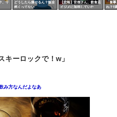
ク、千
どうしたら痩せるん？飯全
【悲報】官僚さん、飲食店
「食事
然くってない
イジメに加担していた
ね？1
養ある
いいだ
スキーロックで！w」
飲み方なんだよなあ