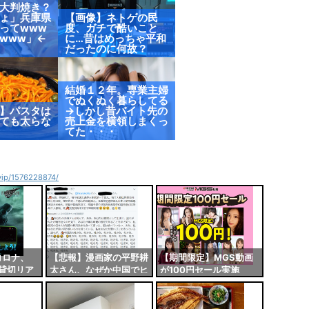
大判焼き？
ょ」兵庫県
【画像】ネトゲの民
ってwww
度、ガチで酷いこと
www」←
に…昔はめっちゃ平和
だったのに何故？
結婚１２年。専業主婦
でぬくぬく暮らしてる
】パスタは
→しかし昔バイト先の
ても太らな
売上金を横領しまくっ
てた・・・
4vip/1576228874/
コロナ、
【悲報】漫画家の平野耕
【期間限定】MGS動画
線貸切リア
太さん、なぜか中国でヒ
が100円セール実施
追い込む…
ロアカ作者と認定され２
中！！とりあえず全部買
週間以上抗議リプが来続
うやろｗｗｗｗｗ
ける…