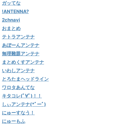
ガッてな
!ANTENNA?
2chnavi
おまとめ
テトラアンテナ
あぼーんアンテナ
無理難題アンテナ
まとめくすアンテナ
いわしアンテナ
とろたまヘッドライン
ワロタあんてな
キタコレ(ﾟ∀ﾟ)！！
しぃアンテナ(*ﾟーﾟ)
にゅーすなう！
にゅーもふ