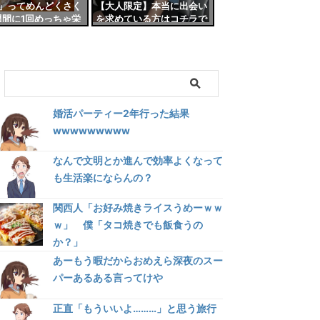
」ってめんどくさく
【大人限定】本当に出会い
週間に1回めっちゃ栄
を求めている方はコチラで
もん食って終わりで
す！！
ろ
婚活パーティー2年行った結果
wwwwwwwww
なんで文明とか進んで効率よくなって
も生活楽にならんの？
関西人「お好み焼きライスうめーｗｗ
ｗ」 僕「タコ焼きでも飯食うの
か？」
あーもう暇だからおめえら深夜のスー
パーあるある言ってけや
正直「もういいよ………」と思う旅行