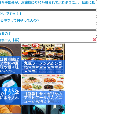
手部分が、お嬢様にｸﾁｬｸﾁｬ咬まれてボロボロに…。 旦那に見
たいです⇒！！
てるやつって何やってんの？
れるの？
れれーん【再】
は醤油味ば
？塩味や豚
丸源ラーメン来たンゴ
味や坦々味
ねｗｗｗｗｗｗｗｗｗ
いいのに
ｗｗｗ
「水より先
で！プロテ
【訃報】サイゼリヤの
に水を入れ
アラビアータさんメニ
ューから消える