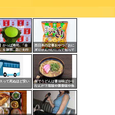
】かっぱ寿司､「全
西日本の定番おやつ「おに
」を謝罪…店に大行
ぎりせんべい」って知って
車場は大混雑、道路
る？
滞、10時間待ち、メ
にクーポン券転売、
ムの嵐
スって死ぬほど安い
何でうどんは醤油味ばかり
なんだ？塩味や豚骨味や魚
介味や坦々味が有ってもい
いのに