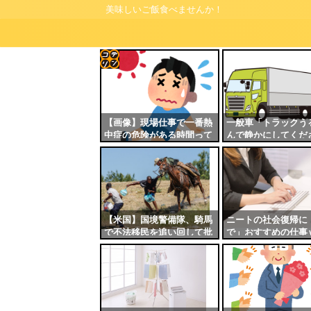
美味しいご飯食べませんか！
コテ
リン
- 固
【画像】現場仕事で一番熱
一般車「トラックう
中症の危険がある時間って
んで静かにしてくだ
定リ
これだよなｗｗｗｗ
運ちゃん「ここ大型
ンク
凍機切れるか馬鹿」
自動
更新
ツー
【米国】国境警備隊、騎馬
ニートの社会復帰に
で不法移民を追い回して批
で」おすすめの仕事
ル
判殺到
ｗｗｗｗｗｗｗ