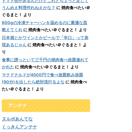
トマト缶があるんだけどこれとちょっと足して
うんめえ料理作れねえかな？
に
焼肉食べたい＠
ぐるまと！
より
600gの冷凍チャーハンを温めるのに最適な皿
教えてくれ
に
焼肉食べたい＠ぐるまと！
より
日本酒とかワインとかビールで「辛口」って表
現あるじゃん
に
焼肉食べたい＠ぐるまと！
よ
り
食事に誘っといて三千円の焼肉食べ放題連れて
かれた
に
焼肉食べたい＠ぐるまと！
より
マクドナルドが4500円で食べ放題飲み放題
(90分)を出したら絶対流行るよな
に
焼肉食べ
たい＠ぐるまと！
より
アンテナ
ヌルポあんてな
くっきんアンテナ