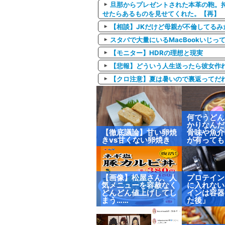
旦那からプレゼントされた本革の鞄。持ち
せたらあるものを見せてくれた。【再】
【相談】JKだけど母親が不倫してるみ
スタバで大量にいるMacBookいじっ
【モニター】HDRの理想と現実
【悲報】どういう人生送ったら彼女作
【クロ注意】夏は暑いので裏返ってだ
何でうどん
かりなんだ
【徹底議論】甘い卵焼
骨味や魚介
きvs甘くない卵焼き
が有っても
【画像】松屋さん、人
プロテイン
気メニューを容赦なく
に入れない
どんどん値上げしてし
インは容器
まう……
た後」