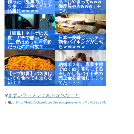
作った『鬼滅の刃』ク
民「おやきってwww
ッキー、上手すぎると
御座候やろwww」←
話題にｗｗｗｗ
これ
【画像】ネトゲの民
度、ガチで酷いこと
日本一美味しいホテル
に…昔はめっちゃ平和
朝食バイキングがこち
だったのに何故？
らｗｗｗｗｗ
結婚１２年。専業主婦
でぬくぬく暮らしてる
【デブ歓喜】パスタは
→しかし昔バイト先の
いくら食べても太らな
売上金を横領しまくっ
い！？
てた・・・
まずいラーメンにありがちなこと
引用元:
http://hebi.5ch.net/test/read.cgi/news4vip/1576228874/