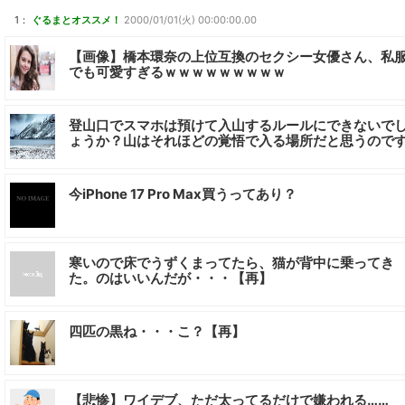
1：
ぐるまとオススメ！
2000/01/01(火) 00:00:00.00
【画像】橋本環奈の上位互換のセクシー女優さん、私
でも可愛すぎるｗｗｗｗｗｗｗｗｗ
登山口でスマホは預けて入山するルールにできないで
ょうか？山はそれほどの覚悟で入る場所だと思うので
今iPhone 17 Pro Max買うってあり？
寒いので床でうずくまってたら、猫が背中に乗ってき
た。のはいいんだが・・・【再】
四匹の黒ね・・・こ？【再】
【悲惨】ワイデブ、ただ太ってるだけで嫌われる……