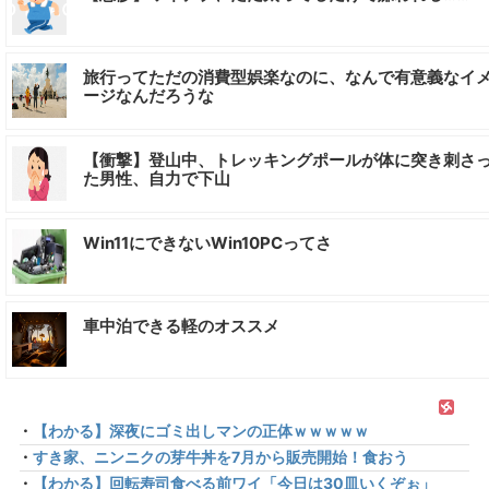
旅行ってただの消費型娯楽なのに、なんで有意義なイ
ージなんだろうな
【衝撃】登山中、トレッキングポールが体に突き刺さ
た男性、自力で下山
Win11にできないWin10PCってさ
車中泊できる軽のオススメ
・
【わかる】深夜にゴミ出しマンの正体ｗｗｗｗｗ
・
すき家、ニンニクの芽牛丼を7月から販売開始！食おう
・
【わかる】回転寿司食べる前ワイ「今日は30皿いくぞぉ」