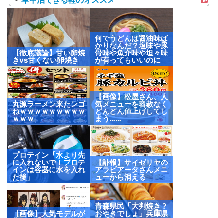
車中泊できる軽のオススメ
何でうどんは醤油味ば
かりなんだ？塩味や豚
【徹底議論】甘い卵焼
骨味や魚介味や坦々味
きvs甘くない卵焼き
が有ってもいいのに
【画像】松屋さん、人
丸源ラーメン来たンゴ
気メニューを容赦なく
ねｗｗｗｗｗｗｗｗｗ
どんどん値上げしてし
ｗｗｗ
まう……
プロテイン「水より先
に入れないで！プロテ
【訃報】サイゼリヤの
インは容器に水を入れ
アラビアータさんメニ
た後」
ューから消える
青森県民「大判焼き？
【画像】人気モデルが
おやきでしょ」兵庫県