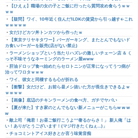
・
【ひえぇ】職場の女の子とご飯に行ったら質問攻め食らうｗｗ
ｗｗ
・
【疑問】ワイ、10年近く住んだ1LDKの賃貸から引っ越す←これ
ｗｗｗｗｗ
・
女だけどカツ丼トンカツから作ったｗ
・
【東京テリヤキタワー】バーガーキング、またとんでもないド
カ食いバーガーを販売(店がない禁止)
・
ラーメンショップという当たりハズレの激しいチェーン店 ＆ く
っそ不味そうなネーミングのラーメン屋www
・
肝油ドロップ食べ始めたらセロトニンが正常になってうつ病が
治ってワロタｗｗｗ
・
ワイ、彼女と同棲するも心が折れる
・
【衝撃】女だけど、お前ら昼メシ抜いた方が長生きできるよｗ
ｗｗｗｗ
・
【画像】底辺のチキンラーメンの食べ方、ガチでヤバい
・
【夏が来た】すき家のとんでもない新メニューがこちらw w w
w
・
敵上司「俺君！お昼ご飯行こうよ^^奢るからさ！」 新人俺「は
い！ありがとうございます！(マジ行きたくねぇ...)」
・
チョコミントアイス好きとか言う味覚音痴