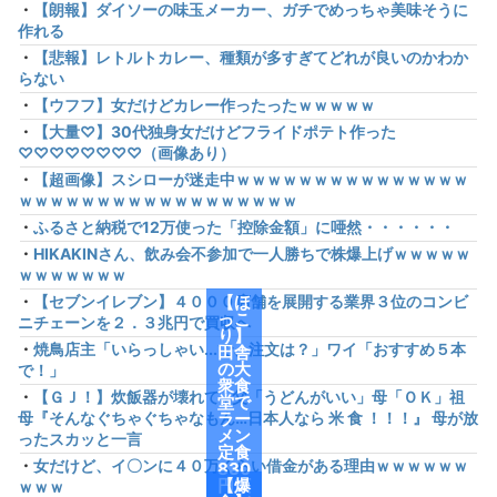
・
【朗報】ダイソーの味玉メーカー、ガチでめっちゃ美味そうに
作れる
・
【悲報】レトルトカレー、種類が多すぎてどれが良いのかわか
らない
・
【ウフフ】女だけどカレー作ったったｗｗｗｗｗ
・
【大量♡】30代独身女だけどフライドポテト作った
♡♡♡♡♡♡♡♡（画像あり）
・
【超画像】スシローが迷走中ｗｗｗｗｗｗｗｗｗｗｗｗｗｗｗ
ｗｗｗｗｗｗｗｗｗｗｗｗｗｗｗｗｗｗ
・
ふるさと納税で12万使った「控除金額」に唖然・・・・・・
・
HIKAKINさん、飲み会不参加で一人勝ちで株爆上げｗｗｗｗｗ
ｗｗｗｗｗｗｗ
・
【セブンイレブン】４０００店舗を展開する業界３位のコンビ
【ほ
っこ
ニチェーンを２．３兆円で買収へ
り】
・
焼鳥店主「いらっしゃい...で、注文は？」ワイ「おすすめ５本
田舎
の大
で！」
衆食
・
【ＧＪ！】炊飯器が壊れて…父「うどんがいい」母「ＯＫ」祖
堂で
母『そんなぐちゃぐちゃなもん…日本人なら 米 食 ！！！』 母が放
ラー
メン
ったスカッと一言
定食
・
女だけど、イ〇ンに４０万くらい借金がある理由ｗｗｗｗｗｗ
830
円頼
【爆
ｗｗｗ