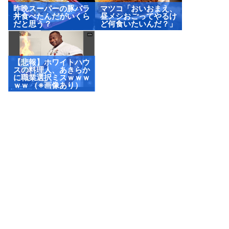
昨晩スーパーの豚バラ
マツコ「おいおまえ、
丼食べたんだがいくら
昼メシおごってやるけ
だと思う？
ど何食いたいんだ？」
【悲報】ホワイトハウ
スの料理人、あきらか
に職業選択ミスｗｗｗ
ｗｗ （※画像あり）