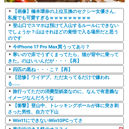
【画像】橋本環奈の上位互換のセクシー女優さん、
私服でも可愛すぎるｗｗｗｗｗｗｗｗｗ
登山口でスマホは預けて入山するルールにできない
でしょうか？山はそれほどの覚悟で入る場所だと思う
のです
今iPhone 17 Pro Max買うってあり？
寒いので床でうずくまってたら、猫が背中に乗って
きた。のはいいんだが・・・【再】
四匹の黒ね・・・こ？【再】
【悲惨】ワイデブ、ただ太ってるだけで嫌われ
る……
旅行ってただの消費型娯楽なのに、なんで有意義な
イメージなんだろうな
【衝撃】登山中、トレッキングポールが体に突き刺
さった男性、自力で下山
Win11にできないWin10PCってさ