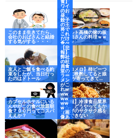
んだ
食】
ら小
ワイ
鉢付
のお
けて
昼、
来や
餃子
がっ
の王
たw
将で
このまま生きてたら、
ヤクルト高橋の嫁の板
ww
これ
会社のおばさんと結婚
野友美さんの料理ｗｗ
（画
だけ
する気がする・・・
ｗｗｗ
像あ
食べ
り）
たっ
【悲
たw
報】
ww
弊社
ww
の社
ww
員食
友人とご飯を食べる約
【メロメロ】柿ピーつ
w
堂の
束をしたが、当日行っ
まみに晩酌してると娘
（画
ラー
たのはドトール
(2歳)が寄ってきて…
像あ
メン
り）
がこ
れw
ww
ww
カプセルホテルにいる
【悲報】冷凍食品業界
ww
んやがこの食べ放題朝
さん、どうやってもか
w
食７００円ってコスパ
ら揚げのサクサク感を
（画
ええか？
再現できない
像あ
り）