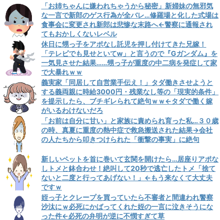
「お姉ちゃんに嫌われちゃうから秘密」新婦妹の無邪気
な一言で新郎のゲス行為が全バレ…修羅場と化した式場は
食事会に変更され新郎は悲惨な末路へ←警察に通報され
てもおかしくないレベル
休日に甥っ子をアポなし託児を押し付けてきた兄嫁！
「テレビでも見せといてw」と言うので『Gガンダム』を
一気見させた結果……甥っ子が重度の中二病を発症して家
で大暴れｗｗ
義実家「同居して自営業手伝え！」タダ働きさせようと
する義両親に時給3000円・残業なし等の「現実的条件」
を提示したら、ブチギレられて絶句ｗｗ←タダで働く嫁
がいるわけないだろ
「お前は自分に甘い」と家族に責められ育った私…３０歳
の時、真夏に重度の熱中症で救急搬送された結果→会社
の人たちから叩きつけられた「衝撃の事実」に絶句
新しいペットを首に巻いて玄関を開けたら…居座りアポな
しトメと鉢合わせ！絶叫して20秒で逃亡したトメ「捨て
ないと二度と行ってあげない！」←もう来なくて大丈夫
ですｗ
姪っ子とクレープを買っていたら不審者と間違われ警察
沙汰にｗ必死にかばってくれた姪の一言に泣きそうにな
った件←必死の弁明が逆に不憫すぎて草