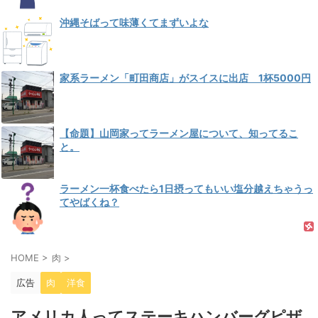
沖縄そばって味薄くてまずいよな
家系ラーメン「町田商店」がスイスに出店 1杯5000円
【命題】山岡家ってラーメン屋について、知ってるこ
と。
ラーメン一杯食べたら1日摂ってもいい塩分越えちゃうっ
てやばくね？
HOME
>
肉
>
広告
肉
洋食
アメリカ人ってステーキハンバーグピザ