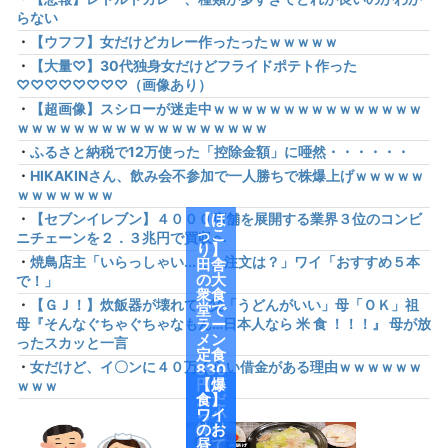
らない
・
【ウフフ】女だけどカレー作ったったｗｗｗｗｗ
・
【大量♡】30代独身女だけどフライドポテト作った
♡♡♡♡♡♡♡♡（画像あり）
・
【超画像】スシローが迷走中ｗｗｗｗｗｗｗｗｗｗｗｗｗｗｗ
ｗｗｗｗｗｗｗｗｗｗｗｗｗｗｗｗｗｗ
・
ふるさと納税で12万使った「控除金額」に唖然・・・・・・
・
HIKAKINさん、飲み会不参加で一人勝ちで株爆上げｗｗｗｗｗ
ｗｗｗｗｗｗｗ
・
【セブンイレブン】４０００店舗を展開する業界３位のコンビ
【ほ
っこ
ニチェーンを２．３兆円で買収へ
り】
・
焼鳥店主「いらっしゃい...で、注文は？」ワイ「おすすめ５本
田舎
の大
で！」
衆食
・
【ＧＪ！】炊飯器が壊れて…父「うどんがいい」母「ＯＫ」祖
堂で
母『そんなぐちゃぐちゃなもん…日本人なら 米 食 ！！！』 母が放
ラー
メン
ったスカッと一言
定食
・
女だけど、イ〇ンに４０万くらい借金がある理由ｗｗｗｗｗｗ
830
円頼
【爆
ｗｗｗ
んだ
食】
ら小
ワイ
鉢付
のお
けて
昼、