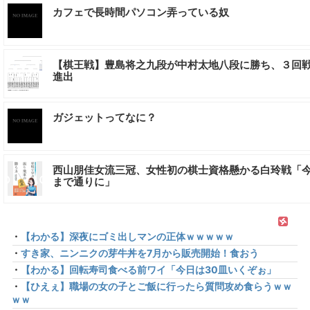
カフェで長時間パソコン弄っている奴
【棋王戦】豊島将之九段が中村太地八段に勝ち、３回
進出
ガジェットってなに？
西山朋佳女流三冠、女性初の棋士資格懸かる白玲戦「
まで通りに」
・
【わかる】深夜にゴミ出しマンの正体ｗｗｗｗｗ
・
すき家、ニンニクの芽牛丼を7月から販売開始！食おう
・
【わかる】回転寿司食べる前ワイ「今日は30皿いくぞぉ」
・
【ひえぇ】職場の女の子とご飯に行ったら質問攻め食らうｗｗ
ｗｗ