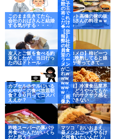
来や
餃子
がっ
の王
たw
将で
このまま生きてたら、
ヤクルト高橋の嫁の板
ww
これ
会社のおばさんと結婚
野友美さんの料理ｗｗ
（画
だけ
する気がする・・・
ｗｗｗ
像あ
食べ
り）
たっ
【悲
たw
報】
ww
弊社
ww
の社
ww
員食
友人とご飯を食べる約
【メロメロ】柿ピーつ
w
堂の
束をしたが、当日行っ
まみに晩酌してると娘
（画
ラー
たのはドトール
(2歳)が寄ってきて…
像あ
メン
り）
がこ
れw
ww
ww
カプセルホテルにいる
【悲報】冷凍食品業界
ww
んやがこの食べ放題朝
さん、どうやってもか
w
食７００円ってコスパ
ら揚げのサクサク感を
（画
ええか？
再現できない
像あ
り）
昨晩スーパーの豚バラ
マツコ「おいおまえ、
丼食べたんだがいくら
昼メシおごってやるけ
だと思う？
ど何食いたいんだ？」