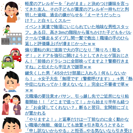
軽度のアレルギーを「わがまま」と決めつけ嫌味を言っ
てきた友人、その子どもが重度のアレルギー持ちだと判
明した途端、過去の嫌がらせを「えーそうだったっ
け？」と白々しくスルー
イベント派遣で陰湿にいじられていた地味な男性スタッ
フ。ある日、高さ3mの階段から落ちかけた子どもをパル
クールで爆走＆ダイブし間一髪で救出！職場の手のひら
返しと評価爆上げが凄まじかったｗｗ
煽り運転の末に道路で大の字になり「降りろ！殴る
ぞ！」とドアを強引に開けようとしてきたヒゲ面おじさ
ん！「前後のドラレコに全部映ってますよ？警察行きま
すね」と伝えたら半泣きで謝罪ｗｗ
鍵失くした男「45分だけ部屋に入れろ！何もしないか
ら！」→女子大生「無理です（警察呼びます）」→男「熱
中症になれってか！使えないな！」完全に不審者で草ｗ
ｗｗ
元職場の要注意オバサン、引っ越し先でご近所になり粘
着開始！！「どこまで送って！」から始まり半年も経つ
と「お金貸してくれない？」断ると翌日、玄関前にゴミ
が置かれる
「やりますよ！」と返事だけは一丁前なのに全く動かな
い職場の無能、催促しても放置→引き取ろうとすると
「申し訳ないからやる」と拒否…やる気ないなら引き受け