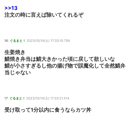
>>13
注文の時に言えば除いてくれるぞ
16:
ぐるまと！
2023/10/14(土) 17:33:10.756
生姜焼き
鯖焼き弁当は鯖大きかった頃に戻して欲しいな
鯖が小さすぎるし他の揚げ物で誤魔化して全然鯖弁
当じゃない
17:
ぐるまと！
2023/10/14(土) 17:33:21.514
受け取って1分以内に食うならカツ丼