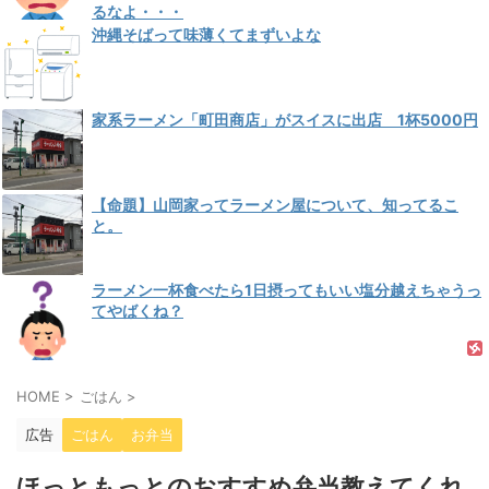
るなよ・・・
沖縄そばって味薄くてまずいよな
家系ラーメン「町田商店」がスイスに出店 1杯5000円
【命題】山岡家ってラーメン屋について、知ってるこ
と。
ラーメン一杯食べたら1日摂ってもいい塩分越えちゃうっ
てやばくね？
HOME
>
ごはん
>
広告
ごはん
お弁当
ほっともっとのおすすめ弁当教えてくれ