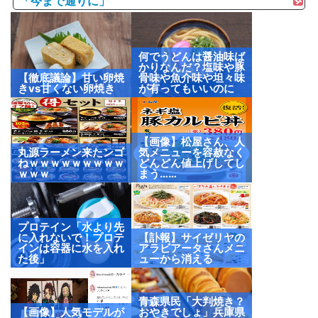
「今まで通りに」
何でうどんは醤油味ば
かりなんだ？塩味や豚
【徹底議論】甘い卵焼
骨味や魚介味や坦々味
きvs甘くない卵焼き
が有ってもいいのに
【画像】松屋さん、人
丸源ラーメン来たンゴ
気メニューを容赦なく
ねｗｗｗｗｗｗｗｗｗ
どんどん値上げしてし
ｗｗｗ
まう……
プロテイン「水より先
に入れないで！プロテ
【訃報】サイゼリヤの
インは容器に水を入れ
アラビアータさんメニ
た後」
ューから消える
青森県民「大判焼き？
【画像】人気モデルが
おやきでしょ」兵庫県