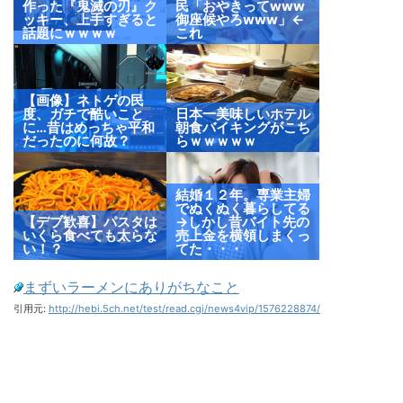
作った『鬼滅の刃』ク
民「おやきってwww
ッキー、上手すぎると
御座候やろwww」←
話題にｗｗｗｗ
これ
【画像】ネトゲの民
度、ガチで酷いこと
日本一美味しいホテル
に…昔はめっちゃ平和
朝食バイキングがこち
だったのに何故？
らｗｗｗｗｗ
結婚１２年。専業主婦
でぬくぬく暮らしてる
【デブ歓喜】パスタは
→しかし昔バイト先の
いくら食べても太らな
売上金を横領しまくっ
い！？
てた・・・
まずいラーメンにありがちなこと
引用元:
http://hebi.5ch.net/test/read.cgi/news4vip/1576228874/