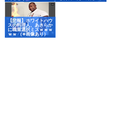
【悲報】ホワイトハウ
スの料理人、あきらか
に職業選択ミスｗｗｗ
ｗｗ （※画像あり）