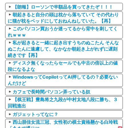
【朗報】ローソンで半額品を買ってきたぞ！！！
朝起きると自分の頭は枕から落ちていて その代わり
に猫が枕をベッドにしておねんねしていた。【再】
このパソコン買おうか迷ってるから背中を刺してく
れｗｗｗ
私が起きると一緒に起き出すうちのぬこたん そんな
ぬこたんに遠慮して、なかなか朝起き上がれずに遅刻
続きです【再】
ディスク無くなったらセールでも中古の倍以上の値
段になるよな
WindowsってCopilotってAI押してるの？必要ない
んだけど
カフェで長時間パソコン弄っている奴
【棋王戦】豊島将之九段が中村太地八段に勝ち、３
回戦進出
ガジェットってなに？
西山朋佳女流三冠、女性初の棋士資格懸かる白玲戦