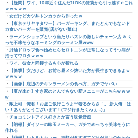
・
【疑問】ワイ、10年近く住んだ1LDKの賃貸から引っ越す←これ
ｗｗｗｗｗ
・
女だけどカツ丼トンカツから作ったｗ
・
【東京テリヤキタワー】バーガーキング、またとんでもないド
カ食いバーガーを販売(店がない禁止)
・
ラーメンショップという当たりハズレの激しいチェーン店 ＆ く
っそ不味そうなネーミングのラーメン屋www
・
肝油ドロップ食べ始めたらセロトニンが正常になってうつ病が
治ってワロタｗｗｗ
・
ワイ、彼女と同棲するも心が折れる
・
【衝撃】女だけど、お前ら昼メシ抜いた方が長生きできるよｗ
ｗｗｗｗ
・
【画像】底辺のチキンラーメンの食べ方、ガチでヤバい
・
【夏が来た】すき家のとんでもない新メニューがこちらw w w
w
・
敵上司「俺君！お昼ご飯行こうよ^^奢るからさ！」 新人俺「は
い！ありがとうございます！(マジ行きたくねぇ...)」
・
チョコミントアイス好きとか言う味覚音痴
・
【朗報】ダイソーの味玉メーカー、ガチでめっちゃ美味そうに
作れる
・
【悲報】レトルトカレー、種類が多すぎてどれが良いのかわか