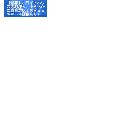
【悲報】ホワイトハウ
スの料理人、あきらか
に職業選択ミスｗｗｗ
ｗｗ （※画像あり）