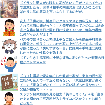
【イラッ】新人がお喋りに花がさいて手が止まってたの
で注意したら、お喋り相手の問題児おばさんがここぞと
ばかりに私の悪口を言いふらしてるのだが。
友人「子供の頃、誕生日とクリスマスとお年玉を一緒に
されて本当に嫌だった！」と毎年愚痴ってたのに……結婚
式と入籍を誕生日と同じ日に決定！←いや、毎年の愚痴
は何だったんだよ！？
バス停で知り合った料理上手なご婦人から絶品手料理を
お裾分け。仲良くしていたが家に上がろうとするご婦人
が娘に放った『失礼すぎる一言』に絶句←手料理は美味
しかったのに性格クセ強すぎ
【ドン引き】流産後に冷淡な彼氏…彼女がとった衝撃の行
動がコレｗｗｗｗ
【ＧＪ】震災で家を無くした親戚一家が、東京の我が家
に転がり込んで一年近く帰らない。「東京は家賃が高く
て～」「働き口がなくて～」と言い訳ばっかりなので、
父親が独断で・・・ｗ
スッポン解体動画を見る彼女「美味しそう♪」→俺「生き
たまま捌かれて可哀想だろ！サイコパスか？」←お前ら
どっち？