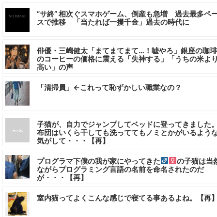
”サ終” 相次ぐスマホゲーム、倒産も急増 過去最多ペ
スで推移 「当たれば一攫千金」過去の時代に
俳優・三嶋健太「まてまてまて…！嘘やろ」銀座の珈
のコーヒーの価格に震える「失神する」「うちの米よ
高い」の声
「清掃員」←これって恥ずかしい職業なの？
子猫が、自力でジャンプしてベッドに登ってきました
布団はいくら干しても洗っててもノミとかがいるよう
気がして・・・【再】
プログラマ下僕の我が家にやってきた
の子猫は当
ながらプログラミング言語の名前を命名されたのだ
が・・・【再】
室内猫ってよくこんな感じで寝てる事あるよね。【再