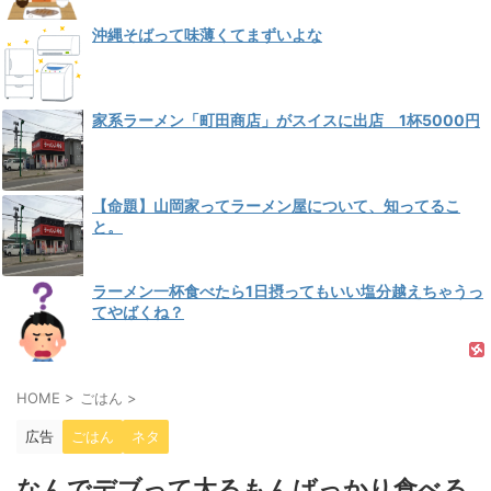
沖縄そばって味薄くてまずいよな
家系ラーメン「町田商店」がスイスに出店 1杯5000円
【命題】山岡家ってラーメン屋について、知ってるこ
と。
ラーメン一杯食べたら1日摂ってもいい塩分越えちゃうっ
てやばくね？
HOME
>
ごはん
>
広告
ごはん
ネタ
なんでデブって太るもんばっかり食べる