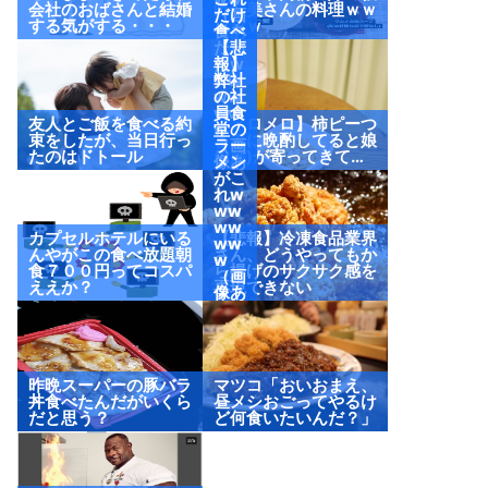
会社のおばさんと結婚
野友美さんの料理ｗｗ
（画
だけ
する気がする・・・
ｗｗｗ
像あ
食べ
り）
たっ
【悲
たw
報】
ww
弊社
ww
の社
ww
員食
友人とご飯を食べる約
【メロメロ】柿ピーつ
w
堂の
束をしたが、当日行っ
まみに晩酌してると娘
（画
ラー
たのはドトール
(2歳)が寄ってきて…
像あ
メン
り）
がこ
れw
ww
ww
カプセルホテルにいる
【悲報】冷凍食品業界
ww
んやがこの食べ放題朝
さん、どうやってもか
w
食７００円ってコスパ
ら揚げのサクサク感を
（画
ええか？
再現できない
像あ
り）
昨晩スーパーの豚バラ
マツコ「おいおまえ、
丼食べたんだがいくら
昼メシおごってやるけ
だと思う？
ど何食いたいんだ？」