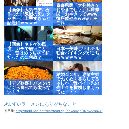
青森県民「大判焼き？
【画像】人気モデルが
おやきでしょ」兵庫県
作った『鬼滅の刃』ク
民「おやきってwww
ッキー、上手すぎると
御座候やろwww」←
話題にｗｗｗｗ
これ
【画像】ネトゲの民
度、ガチで酷いこと
日本一美味しいホテル
に…昔はめっちゃ平和
朝食バイキングがこち
だったのに何故？
らｗｗｗｗｗ
結婚１２年。専業主婦
でぬくぬく暮らしてる
【デブ歓喜】パスタは
→しかし昔バイト先の
いくら食べても太らな
売上金を横領しまくっ
い！？
てた・・・
まずいラーメンにありがちなこと
引用元:
http://hebi.5ch.net/test/read.cgi/news4vip/1576228874/