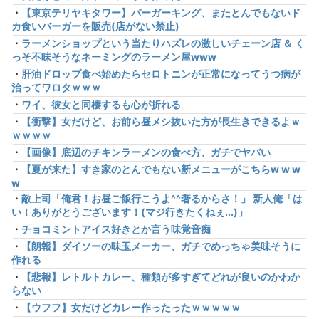
・
【東京テリヤキタワー】バーガーキング、またとんでもないド
カ食いバーガーを販売(店がない禁止)
・
ラーメンショップという当たりハズレの激しいチェーン店 ＆ く
っそ不味そうなネーミングのラーメン屋www
・
肝油ドロップ食べ始めたらセロトニンが正常になってうつ病が
治ってワロタｗｗｗ
・
ワイ、彼女と同棲するも心が折れる
・
【衝撃】女だけど、お前ら昼メシ抜いた方が長生きできるよｗ
ｗｗｗｗ
・
【画像】底辺のチキンラーメンの食べ方、ガチでヤバい
・
【夏が来た】すき家のとんでもない新メニューがこちらw w w
w
・
敵上司「俺君！お昼ご飯行こうよ^^奢るからさ！」 新人俺「は
い！ありがとうございます！(マジ行きたくねぇ...)」
・
チョコミントアイス好きとか言う味覚音痴
・
【朗報】ダイソーの味玉メーカー、ガチでめっちゃ美味そうに
作れる
・
【悲報】レトルトカレー、種類が多すぎてどれが良いのかわか
らない
・
【ウフフ】女だけどカレー作ったったｗｗｗｗｗ