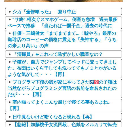
シカ「全部喰った」 祭り中止
”サ終” 相次ぐスマホゲーム、倒産も急増 過去最多
ペースで推移 「当たれば一攫千金」過去の時代に
俳優・三嶋健太「まてまてまて…！嘘やろ」銀座の
珈琲店のコーヒーの価格に震える「失神する」「うち
の米より高い」の声
「清掃員」←これって恥ずかしい職業なの？
子猫が、自力でジャンプしてベッドに登ってきまし
た。布団はいくら干しても洗っててもノミとかがいる
ような気がして・・・【再】
プログラマ下僕の我が家にやってきた
の子猫は
当然ながらプログラミング言語の名前を命名されたの
だが・・・【再】
室内猫ってよくこんな感じで寝てる事あるよね。
【再】
日中見ないけど暗くなると現れる【再】
【悲報】加藤桃子女流四段、色紙をメルカリで転売