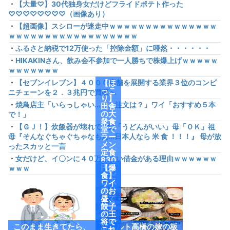
・
【大量♡】30代独身女だけどフライドポテト作った
♡♡♡♡♡♡♡♡（画像あり）
・
【超画像】スシローが迷走中ｗｗｗｗｗｗｗｗｗｗｗｗｗｗｗ
ｗｗｗｗｗｗｗｗｗｗｗｗｗｗｗｗｗｗ
・
ふるさと納税で12万使った「控除金額」に唖然・・・・・・
・
HIKAKINさん、飲み会不参加で一人勝ちで株爆上げｗｗｗｗｗ
ｗｗｗｗｗｗｗ
・
【セブンイレブン】４０００店舗を展開する業界３位のコンビ
【ほ
っこ
ニチェーンを２．３兆円で買収へ
り】
・
焼鳥店主「いらっしゃい...で、注文は？」ワイ「おすすめ５本
田舎
の大
で！」
衆食
・
【ＧＪ！】炊飯器が壊れて…父「うどんがいい」母「ＯＫ」祖
堂で
母『そんなぐちゃぐちゃなもん…日本人なら 米 食 ！！！』 母が放
ラー
メン
ったスカッと一言
定食
・
女だけど、イ〇ンに４０万くらい借金がある理由ｗｗｗｗｗｗ
830
円頼
【爆
ｗｗｗ
んだ
食】
ら小
ワイ
鉢付
のお
けて
昼、
来や
餃子
がっ
の王
たw
将で
このまま生きてたら、
ヤクルト高橋の嫁の板
ww
これ