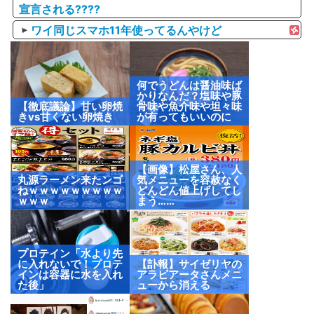
宣言される????
ワイ同じスマホ11年使ってるんやけど
何でうどんは醤油味ば
かりなんだ？塩味や豚
【徹底議論】甘い卵焼
骨味や魚介味や坦々味
きvs甘くない卵焼き
が有ってもいいのに
【画像】松屋さん、人
丸源ラーメン来たンゴ
気メニューを容赦なく
ねｗｗｗｗｗｗｗｗｗ
どんどん値上げしてし
ｗｗｗ
まう……
プロテイン「水より先
に入れないで！プロテ
【訃報】サイゼリヤの
インは容器に水を入れ
アラビアータさんメニ
た後」
ューから消える