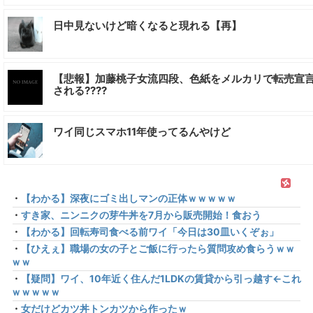
日中見ないけど暗くなると現れる【再】
【悲報】加藤桃子女流四段、色紙をメルカリで転売宣
される????
ワイ同じスマホ11年使ってるんやけど
・
【わかる】深夜にゴミ出しマンの正体ｗｗｗｗｗ
・
すき家、ニンニクの芽牛丼を7月から販売開始！食おう
・
【わかる】回転寿司食べる前ワイ「今日は30皿いくぞぉ」
・
【ひえぇ】職場の女の子とご飯に行ったら質問攻め食らうｗｗ
ｗｗ
・
【疑問】ワイ、10年近く住んだ1LDKの賃貸から引っ越す←これ
ｗｗｗｗｗ
・
女だけどカツ丼トンカツから作ったｗ