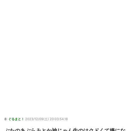
8:
ぐるまと！
2023/12/09(土) 20:03:54.18
ぶたのあぶらみとか神じゃん牛のはクドくて嫌にな