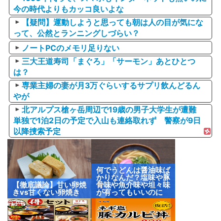
今の時代よりもカッコ良いよな
【疑問】運動しようと思っても朝は人の目が気にな
って、公然とランニングしづらい？
ノートPCのメモリ足りない
三大王道寿司「まぐろ」「サーモン」あとひとつ
は？
専業主婦の妻が月3万ぐらいするサプリ飲んどるん
やが
北アルプス槍ヶ岳周辺で19歳の男子大学生が遭難
単独で1泊2日の予定で入山も連絡取れず 警察が9日
以降捜索予定
何でうどんは醤油味ば
かりなんだ？塩味や豚
【徹底議論】甘い卵焼
骨味や魚介味や坦々味
きvs甘くない卵焼き
が有ってもいいのに