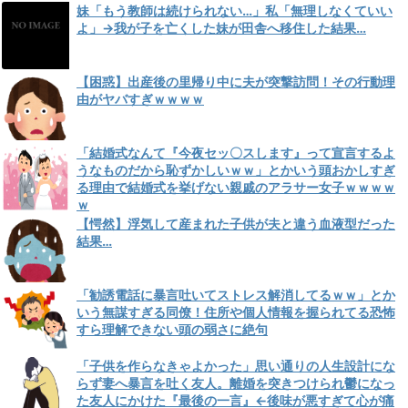
妹「もう教師は続けられない…」私「無理しなくていい
よ」→我が子を亡くした妹が田舎へ移住した結果…
【困惑】出産後の里帰り中に夫が突撃訪問！その行動理
由がヤバすぎｗｗｗｗ
「結婚式なんて『今夜セッ〇スします』って宣言するよ
うなものだから恥ずかしいｗｗ」とかいう頭おかしすぎ
る理由で結婚式を挙げない親戚のアラサー女子ｗｗｗｗ
ｗ
【愕然】浮気して産まれた子供が夫と違う血液型だった
結果…
「勧誘電話に暴言吐いてストレス解消してるｗｗ」とか
いう無謀すぎる同僚！住所や個人情報を握られてる恐怖
すら理解できない頭の弱さに絶句
「子供を作らなきゃよかった」思い通りの人生設計にな
らず妻へ暴言を吐く友人。離婚を突きつけられ鬱になっ
た友人にかけた『最後の一言』←後味が悪すぎて心が痛