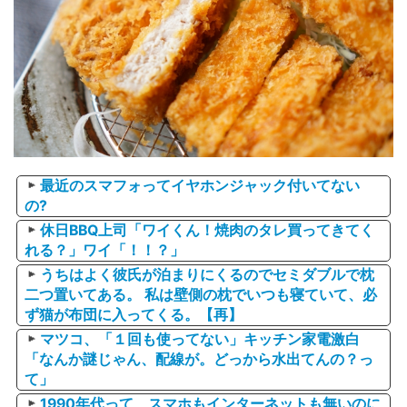
最近のスマフォってイヤホンジャック付いてない
の?
休日BBQ上司「ワイくん！焼肉のタレ買ってきてく
れる？」ワイ「！！？」
うちはよく彼氏が泊まりにくるのでセミダブルで枕
二つ置いてある。 私は壁側の枕でいつも寝ていて、必
ず猫が布団に入ってくる。【再】
マツコ、「１回も使ってない」キッチン家電激白
「なんか謎じゃん、配線が。どっから水出てんの？っ
て」
1990年代って、スマホもインターネットも無いのに