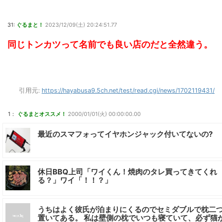
31:
ぐるまと！
2023/12/09(土) 20:24:51.77
同じトンカツって名前でも良い店のだと全然違う。
引用元:
https://hayabusa9.5ch.net/test/read.cgi/news/1702119431/
1：
ぐるまとオススメ！
2000/01/01(火) 00:00:00.00
最近のスマフォってイヤホンジャック付いてないの?
休日BBQ上司「ワイくん！焼肉のタレ買ってきてくれ
る？」ワイ「！！？」
うちはよく彼氏が泊まりにくるのでセミダブルで枕二
置いてある。 私は壁側の枕でいつも寝ていて、必ず猫