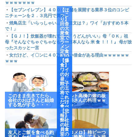
ｗｗｗｗｗｗｗ
・
【セブンイレブン】４０００店舗を展開する業界３位のコンビ
【ほ
っこ
ニチェーンを２．３兆円で買収へ
り】
・
焼鳥店主「いらっしゃい...で、注文は？」ワイ「おすすめ５本
田舎
の大
で！」
衆食
・
【ＧＪ！】炊飯器が壊れて…父「うどんがいい」母「ＯＫ」祖
堂で
母『そんなぐちゃぐちゃなもん…日本人なら 米 食 ！！！』 母が放
ラー
メン
ったスカッと一言
定食
・
女だけど、イ〇ンに４０万くらい借金がある理由ｗｗｗｗｗｗ
830
円頼
【爆
ｗｗｗ
んだ
食】
ら小
ワイ
鉢付
のお
けて
昼、
来や
餃子
がっ
の王
たw
将で
このまま生きてたら、
ヤクルト高橋の嫁の板
ww
これ
会社のおばさんと結婚
野友美さんの料理ｗｗ
（画
だけ
する気がする・・・
ｗｗｗ
像あ
食べ
り）
たっ
【悲
たw
報】
ww
弊社
ww
の社
ww
員食
友人とご飯を食べる約
【メロメロ】柿ピーつ
w
堂の
束をしたが、当日行っ
まみに晩酌してると娘