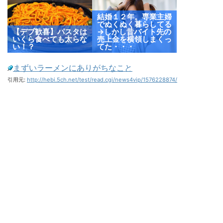
結婚１２年。専業主婦
でぬくぬく暮らしてる
【デブ歓喜】パスタは
→しかし昔バイト先の
いくら食べても太らな
売上金を横領しまくっ
い！？
てた・・・
まずいラーメンにありがちなこと
引用元:
http://hebi.5ch.net/test/read.cgi/news4vip/1576228874/