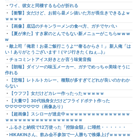
・
ワイ、彼女と同棲するも心が折れる
・
【衝撃】女だけど、お前ら昼メシ抜いた方が長生きできるよｗ
ｗｗｗｗ
・
【画像】底辺のチキンラーメンの食べ方、ガチでヤバい
・
【夏が来た】すき家のとんでもない新メニューがこちらw w w
w
・
敵上司「俺君！お昼ご飯行こうよ^^奢るからさ！」 新人俺「は
い！ありがとうございます！(マジ行きたくねぇ...)」
・
チョコミントアイス好きとか言う味覚音痴
・
【朗報】ダイソーの味玉メーカー、ガチでめっちゃ美味そうに
作れる
・
【悲報】レトルトカレー、種類が多すぎてどれが良いのかわか
らない
・
【ウフフ】女だけどカレー作ったったｗｗｗｗｗ
・
【大量♡】30代独身女だけどフライドポテト作った
♡♡♡♡♡♡♡♡（画像あり）
・
【超画像】スシローが迷走中ｗｗｗｗｗｗｗｗｗｗｗｗｗｗｗ
ｗｗｗｗｗｗｗｗｗｗｗｗｗｗｗｗｗｗ
・
ふるさと納税で12万使った「控除金額」に唖然・・・・・・
・
HIKAKINさん、飲み会不参加で一人勝ちで株爆上げｗｗｗｗｗ