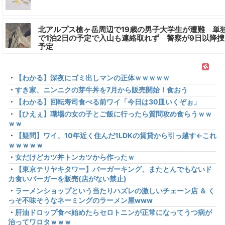
北アルプス槍ヶ岳周辺で19歳の男子大学生が遭難 単
で1泊2日の予定で入山も連絡取れず 警察が9日以降捜
予定
・
【わかる】深夜にゴミ出しマンの正体ｗｗｗｗｗ
・
すき家、ニンニクの芽牛丼を7月から販売開始！食おう
・
【わかる】回転寿司食べる前ワイ「今日は30皿いくぞぉ」
・
【ひえぇ】職場の女の子とご飯に行ったら質問攻め食らうｗｗ
ｗｗ
・
【疑問】ワイ、10年近く住んだ1LDKの賃貸から引っ越す←これ
ｗｗｗｗｗ
・
女だけどカツ丼トンカツから作ったｗ
・
【東京テリヤキタワー】バーガーキング、またとんでもないド
カ食いバーガーを販売(店がない禁止)
・
ラーメンショップという当たりハズレの激しいチェーン店 ＆ く
っそ不味そうなネーミングのラーメン屋www
・
肝油ドロップ食べ始めたらセロトニンが正常になってうつ病が
治ってワロタｗｗｗ