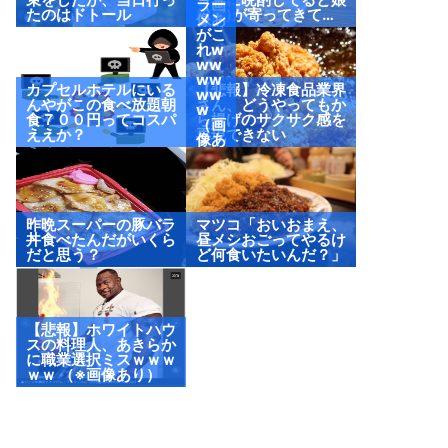
（画
ラー
たのはドトール
(2歳)が寄ってきて…
像あ
メン
り）
がこ
れw
ww
ww
カプセルホテルにいる
【悲報】冷凍食品業界
ww
んやがこの食べ放題朝
さん、どうやってもか
w
食７００円ってコスパ
ら揚げのサクサク感を
（画
ええか？
再現できない
像あ
り）
昨晩スーパーの豚バラ
マツコ「おいおまえ、
丼食べたんだがいくら
昼メシおごってやるけ
だと思う？
ど何食いたいんだ？」
【悲報】ホワイトハウ
スの料理人、あきらか
に職業選択ミスｗｗｗ
ｗｗ （※画像あり）