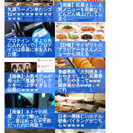
【画像】松屋さん、人
丸源ラーメン来たンゴ
気メニューを容赦なく
ねｗｗｗｗｗｗｗｗｗ
どんどん値上げしてし
ｗｗｗ
まう……
プロテイン「水より先
に入れないで！プロテ
【訃報】サイゼリヤの
インは容器に水を入れ
アラビアータさんメニ
た後」
ューから消える
青森県民「大判焼き？
【画像】人気モデルが
おやきでしょ」兵庫県
作った『鬼滅の刃』ク
民「おやきってwww
ッキー、上手すぎると
御座候やろwww」←
話題にｗｗｗｗ
これ
【画像】ネトゲの民
度、ガチで酷いこと
日本一美味しいホテル
に…昔はめっちゃ平和
朝食バイキングがこち
だったのに何故？
らｗｗｗｗｗ