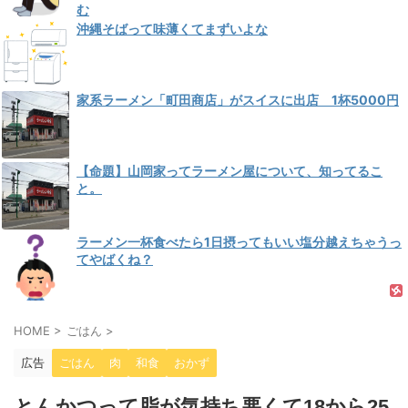
む
沖縄そばって味薄くてまずいよな
家系ラーメン「町田商店」がスイスに出店 1杯5000円
【命題】山岡家ってラーメン屋について、知ってるこ
と。
ラーメン一杯食べたら1日摂ってもいい塩分越えちゃうっ
てやばくね？
HOME
>
ごはん
>
広告
ごはん
肉
和食
おかず
とんかつって脂が気持ち悪くて18から25