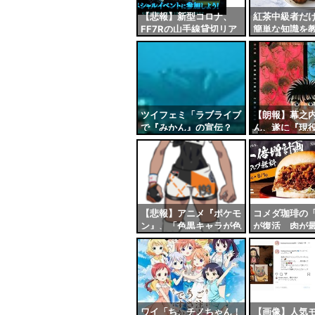
- 固
【悲報】新型コロナ、
紅茶中級者だ
FF7Rの山手線貸切リア
簡単な知識を
定リ
イベを中止に追い込む…
ンク
自動
更新
ツー
ツイフェミ「ラブライブ
【朗報】幕之
で『みかん』の宣伝？
ん、遂に『現
ル
オタクが買うわけないだ
可能性が出て
ろ！」→即完売
ｗ
【悲報】アニメ『ポケモ
コメダ珈琲の
ン』、「色黒キャラが色
が復活 肉が最
白になった」と外人に難
まで増量でき
癖をつけられてしまう
ガー
ワイ「ち、チノちゃん！
【画像】人気