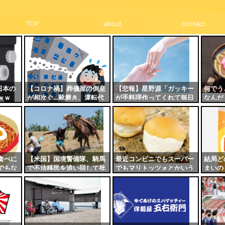
TOP
about
contact
日本の
【コロナ禍】葬儀屋の倒産
【悲報】星野源「ガッキー
何でう
ｗｗ
が相次ぐ…靴磨き、運転代
が手料理作ってくれて毎日
なんだ
行、多岐にわたる業種が苦
が楽しい」
介味や
境に
いのに
食べに
【米国】国境警備隊、騎馬
最近コンビニでもスーパー
結局ど
でもな
で不法移民を追い回して批
でもマリトッツォとかいう
まいの
う。店
判殺到
クリーム丸出しのクリーム
す」
パンあるけど