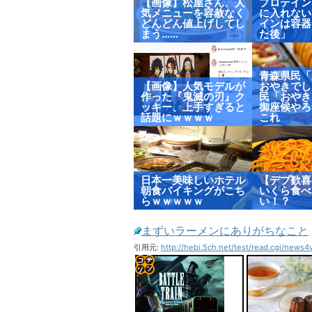
【画像】松屋さん、人
プロテイン
気メニューを容赦なく
に入れない
どんどん値上げしてし
インは容器
まう……
た後」
青森県民「
【画像】人気モデルが
おやきでし
作った『鬼滅の刃』ク
民「おやき
ッキー、上手すぎると
御座候やろ
話題にｗｗｗｗ
これ
日本一美味しいホテル
【デブ歓喜
朝食バイキングがこち
いくら食べ
らｗｗｗｗｗ
い！？
まずいラーメンにありがちなこと
引用元:
http://hebi.5ch.net/test/read.cgi/news
コテ
リン