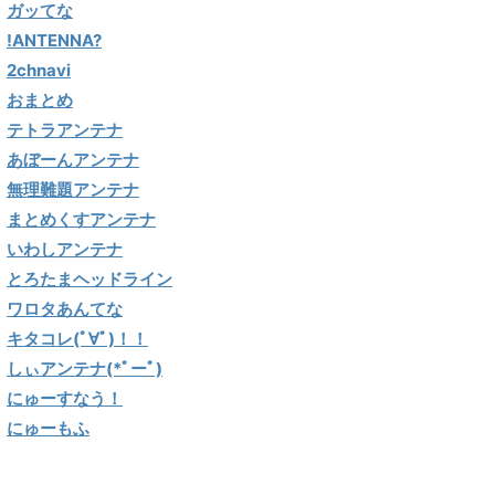
ガッてな
!ANTENNA?
2chnavi
おまとめ
テトラアンテナ
あぼーんアンテナ
無理難題アンテナ
まとめくすアンテナ
いわしアンテナ
とろたまヘッドライン
ワロタあんてな
キタコレ(ﾟ∀ﾟ)！！
しぃアンテナ(*ﾟーﾟ)
にゅーすなう！
にゅーもふ