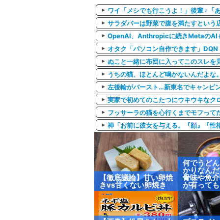
ワイ「メシでも行こうよ！」後輩♀「
サラダバーは野菜で腹を満たすという
OpenAI、Anthropicに続きMe
オタク「パソコン自作できます」DQN
ぬこと一緒に布団に入ってこのスレを
うちの猫、ほとんど鳴かないんだよな。
左後輪がバースト…新東名でキャンピ
実家で初めてのこたつにウキウキなク
フッサーラの猫を心行くまでモフって
神「お前に彼女を与える。『顔』『性格
何でうどん
かりなんだ
【徹底議論】甘い卵焼
骨味や魚介
きvs甘くない卵焼き
が有っても