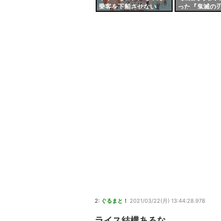
乗客を下船させない
った『鬼滅の
で！」チノ「うるさいで
ー、上手すぎ
すね……」
ｗｗｗｗ
2:
ぐるまと！
2021/03/22(月) 13:44:28.978
ライス結構あるな