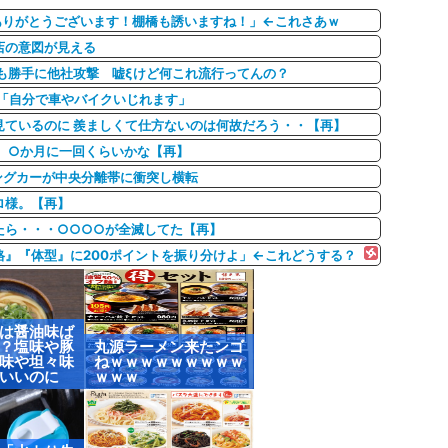
ありがとうございます！棚橋も誘いますね！」←これさあｗ
店の意図が見える
taのAIも勝手に他社攻撃 嘘ξけど何これ流行ってんの？
「自分で車やバイクいじれます」
見ているのに 羨ましくて仕方ないのは何故だろう・・【再】
 ○か月に一回くらいかな【再】
ングカーが中央分離帯に衝突し横転
ロ様。【再】
たら・・・○○○○が全滅してた【再】
』『体型』に200ポイントを振り分けよ」←これどうする？
は醤油味ば
？塩味や豚
丸源ラーメン来たンゴ
味や坦々味
ねｗｗｗｗｗｗｗｗｗ
いいのに
ｗｗｗ