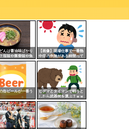
どんは醤油味ばかり
【画像】現場仕事で一番熱
？塩味や豚骨味や魚
中症の危険がある時間って
坦々味が有ってもい
これだよなｗｗｗｗ
の缶ビールが一番う
ヒグマとタイマンで戦うと
したら武器何を選ぶ？ｗｗ
ｗｗ