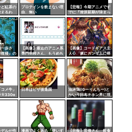
けど紅茶の
プロテインを飲まない理
【悲報】今期アニメです
教えるわ
由、無い
でに『放送延期が決まっ
ている作品』がこちら…
内一歩さ
【画像】最近のアニメ系
【画像】コードギアス主
役復帰』の
専門学校さん、もうめち
人公、遂にガンダムに搭
くるｗｗｗ
ゃくちゃｗｗｗｗ
乗し始めるｗｗｗｗ
「コメ牛」
日本はピザ後進国
油淋鶏(ゆーりんちー)と
大330g
かいう日本チキン界に現
るハンバー
れた新たな覇権
モデルが作
漫画でよくある「使いす
【悲報】官僚さん、飲食