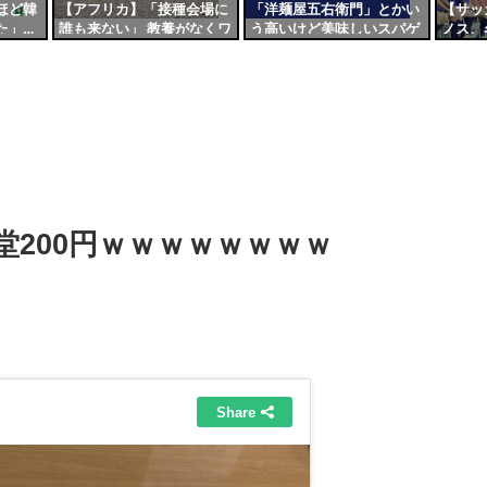
ほど韓
【アフリカ】「接種会場に
「洋麺屋五右衛門」とかい
【サッ
た」…
誰も来ない」 教養がなくワ
う高いけど美味しいスパゲ
ノス、
日本が
クチンの重要性理解でき
ッティ屋さん
の“指
由
ず、SNSのデマだけは信じ
スポー
込む
がる行
200円ｗｗｗｗｗｗｗｗ