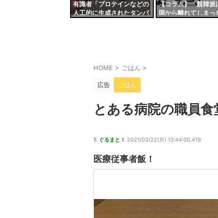
有識者「プロテインなどの
【コラム】「親韓派
人工的に生成されたタンパ
国から離れてしまっ
ク質は体に悪い」←これマ
日本外交官が苦言「
ジ？
韓国に失望した」理
HOME
>
ごはん
>
広告
ごはん
とある病院の職員食堂
1:
ぐるまと！
2021/03/22(月) 13:44:00.419
医療従事者飯！