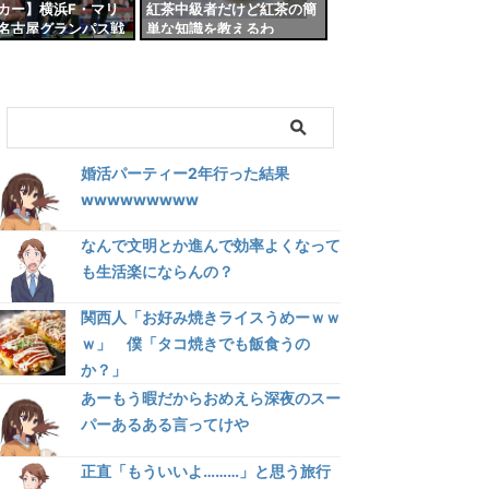
カー】横浜F・マリ
紅茶中級者だけど紅茶の簡
名古屋グランパス戦
単な知識を教えるわ
笛疑惑”に声明…「反
ツマンシップにつな
為は許しません」
婚活パーティー2年行った結果
wwwwwwwww
なんで文明とか進んで効率よくなって
も生活楽にならんの？
関西人「お好み焼きライスうめーｗｗ
ｗ」 僕「タコ焼きでも飯食うの
か？」
あーもう暇だからおめえら深夜のスー
パーあるある言ってけや
正直「もういいよ………」と思う旅行