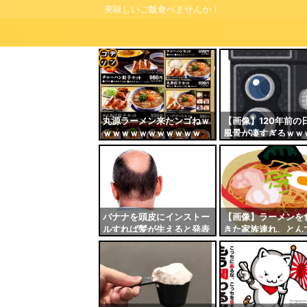
美味しいご飯食べませんか！
コテ
リン
- 固
丸源ラーメン来たンゴねｗ
【画像】120年前の
ｗｗｗｗｗｗｗｗｗｗｗ
風景が凄すぎるｗｗ
定リ
ンク
自動
更新
ツー
バナナを頭皮にインストー
【画像】ラーメンを
ルすれば髪が生えると発表
きた家族連れ、とん
ル
される
い残し方をしてしま
主「二度とくんなか