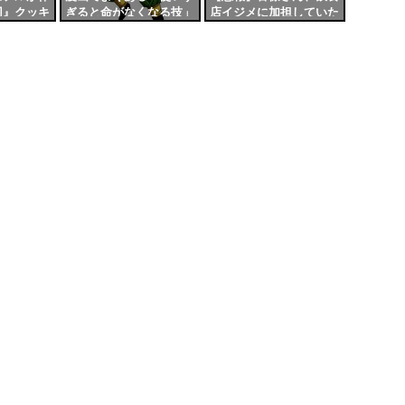
刃』クッキ
ぎると命がなくなる技」
店イジメに加担していた
ると話題に
のリスクｗｗｗ