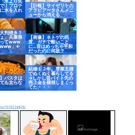
「水より先
で！プロテ
【訃報】サイゼリヤの
に水を入れ
アラビアータさんメニ
ューから消える
大判焼き？
ょ」兵庫県
【画像】ネトゲの民
ってwww
度、ガチで酷いこと
www」←
に…昔はめっちゃ平和
だったのに何故？
結婚１２年。専業主婦
でぬくぬく暮らしてる
】パスタは
→しかし昔バイト先の
ても太らな
売上金を横領しまくっ
てた・・・
4vip/1576228874/