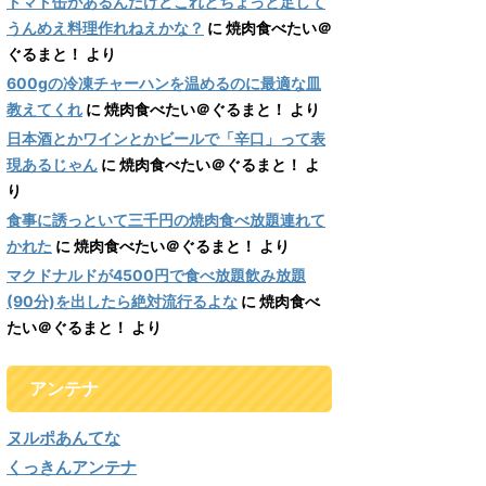
トマト缶があるんだけどこれとちょっと足して
うんめえ料理作れねえかな？
に
焼肉食べたい＠
ぐるまと！
より
600gの冷凍チャーハンを温めるのに最適な皿
教えてくれ
に
焼肉食べたい＠ぐるまと！
より
日本酒とかワインとかビールで「辛口」って表
現あるじゃん
に
焼肉食べたい＠ぐるまと！
よ
り
食事に誘っといて三千円の焼肉食べ放題連れて
かれた
に
焼肉食べたい＠ぐるまと！
より
マクドナルドが4500円で食べ放題飲み放題
(90分)を出したら絶対流行るよな
に
焼肉食べ
たい＠ぐるまと！
より
アンテナ
ヌルポあんてな
くっきんアンテナ