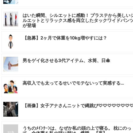
はいた瞬間、シルエットに感動！ プラステから美しい
ルエットとリラックス感を両立したタックワイドパン
が登場
【急募】2ヶ月で体重を10kg増やすには？
男をゲイ化させる3代アイテム、水筒、日傘
高収入でも太ってるせいでモテないって実感する…
【画像】女子アナさんニットで縄跳び♡♡♡♡♡♡♡
うちのﾒｲﾝｸｰﾝは、なぜか私の頭の上で寝る。 枕にのっ