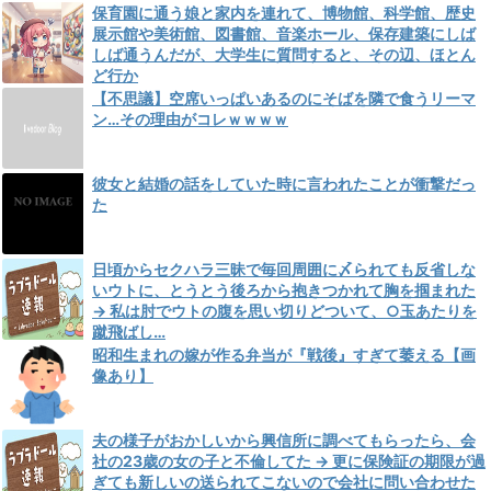
保育園に通う娘と家内を連れて、博物館、科学館、歴史
展示館や美術館、図書館、音楽ホール、保存建築にしば
しば通うんだが、大学生に質問すると、その辺、ほとん
ど行か
【不思議】空席いっぱいあるのにそばを隣で食うリーマ
ン…その理由がコレｗｗｗｗ
彼女と結婚の話をしていた時に言われたことが衝撃だっ
た
日頃からセクハラ三昧で毎回周囲に〆られても反省しな
いウトに、とうとう後ろから抱きつかれて胸を掴まれた
→ 私は肘でウトの腹を思い切りどついて、○玉あたりを
蹴飛ばし…
昭和生まれの嫁が作る弁当が『戦後』すぎて萎える【画
像あり】
夫の様子がおかしいから興信所に調べてもらったら、会
社の23歳の女の子と不倫してた → 更に保険証の期限が過
ぎても新しいの送られてこないので会社に問い合わせた