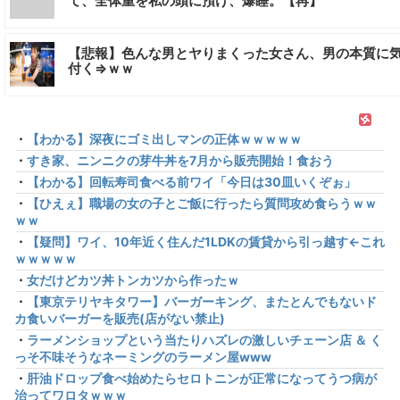
て、全体重を私の頭に預け、爆睡。【再】
【悲報】色んな男とヤりまくった女さん、男の本質に
付く⇒ｗｗ
・
【わかる】深夜にゴミ出しマンの正体ｗｗｗｗｗ
・
すき家、ニンニクの芽牛丼を7月から販売開始！食おう
・
【わかる】回転寿司食べる前ワイ「今日は30皿いくぞぉ」
・
【ひえぇ】職場の女の子とご飯に行ったら質問攻め食らうｗｗ
ｗｗ
・
【疑問】ワイ、10年近く住んだ1LDKの賃貸から引っ越す←これ
ｗｗｗｗｗ
・
女だけどカツ丼トンカツから作ったｗ
・
【東京テリヤキタワー】バーガーキング、またとんでもないド
カ食いバーガーを販売(店がない禁止)
・
ラーメンショップという当たりハズレの激しいチェーン店 ＆ く
っそ不味そうなネーミングのラーメン屋www
・
肝油ドロップ食べ始めたらセロトニンが正常になってうつ病が
治ってワロタｗｗｗ