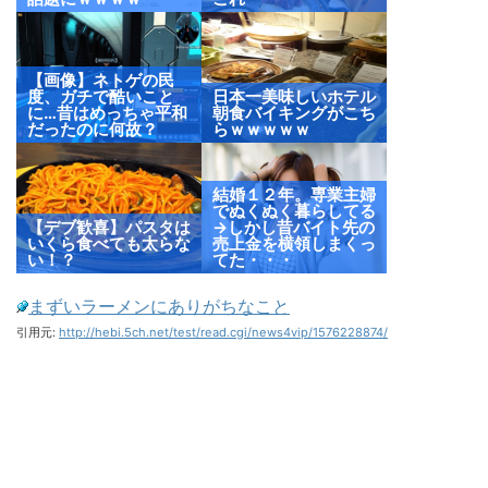
【画像】ネトゲの民
度、ガチで酷いこと
日本一美味しいホテル
に…昔はめっちゃ平和
朝食バイキングがこち
だったのに何故？
らｗｗｗｗｗ
結婚１２年。専業主婦
でぬくぬく暮らしてる
【デブ歓喜】パスタは
→しかし昔バイト先の
いくら食べても太らな
売上金を横領しまくっ
い！？
てた・・・
まずいラーメンにありがちなこと
引用元:
http://hebi.5ch.net/test/read.cgi/news4vip/1576228874/