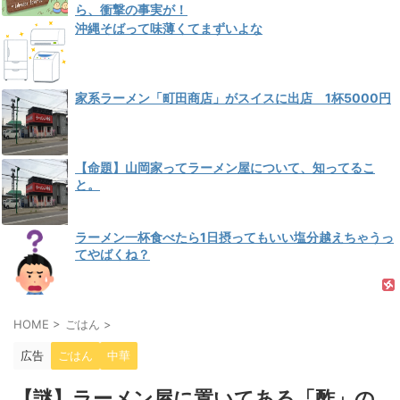
ら、衝撃の事実が！
沖縄そばって味薄くてまずいよな
家系ラーメン「町田商店」がスイスに出店 1杯5000円
【命題】山岡家ってラーメン屋について、知ってるこ
と。
ラーメン一杯食べたら1日摂ってもいい塩分越えちゃうっ
てやばくね？
HOME
>
ごはん
>
広告
ごはん
中華
【謎】ラーメン屋に置いてある「酢」の