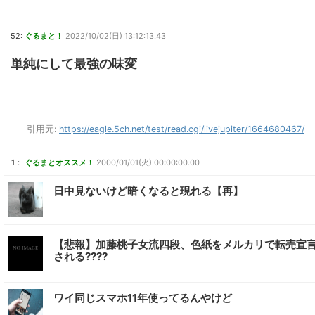
52:
ぐるまと！
2022/10/02(日) 13:12:13.43
単純にして最強の味変
引用元:
https://eagle.5ch.net/test/read.cgi/livejupiter/1664680467/
1：
ぐるまとオススメ！
2000/01/01(火) 00:00:00.00
日中見ないけど暗くなると現れる【再】
【悲報】加藤桃子女流四段、色紙をメルカリで転売宣
される????
ワイ同じスマホ11年使ってるんやけど