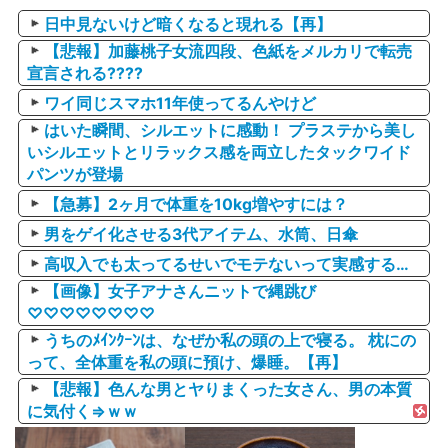
日中見ないけど暗くなると現れる【再】
【悲報】加藤桃子女流四段、色紙をメルカリで転売
宣言される????
ワイ同じスマホ11年使ってるんやけど
はいた瞬間、シルエットに感動！ プラステから美し
いシルエットとリラックス感を両立したタックワイド
パンツが登場
【急募】2ヶ月で体重を10kg増やすには？
男をゲイ化させる3代アイテム、水筒、日傘
高収入でも太ってるせいでモテないって実感する…
【画像】女子アナさんニットで縄跳び
♡♡♡♡♡♡♡♡
うちのﾒｲﾝｸｰﾝは、なぜか私の頭の上で寝る。 枕にの
って、全体重を私の頭に預け、爆睡。【再】
【悲報】色んな男とヤりまくった女さん、男の本質
に気付く⇒ｗｗ