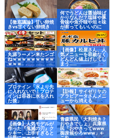
何でうどんは醤油味ば
かりなんだ？塩味や豚
【徹底議論】甘い卵焼
骨味や魚介味や坦々味
きvs甘くない卵焼き
が有ってもいいのに
【画像】松屋さん、人
丸源ラーメン来たンゴ
気メニューを容赦なく
ねｗｗｗｗｗｗｗｗｗ
どんどん値上げしてし
ｗｗｗ
まう……
プロテイン「水より先
に入れないで！プロテ
【訃報】サイゼリヤの
インは容器に水を入れ
アラビアータさんメニ
た後」
ューから消える
青森県民「大判焼き？
【画像】人気モデルが
おやきでしょ」兵庫県
作った『鬼滅の刃』ク
民「おやきってwww
ッキー、上手すぎると
御座候やろwww」←
話題にｗｗｗｗ
これ