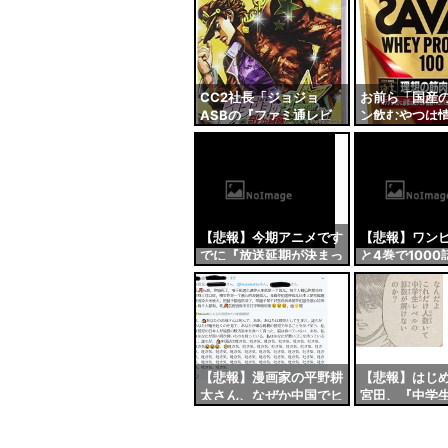
ンク
わりでいいだ
自動
更新
ツー
CC2社長「ジョジョ
お前ら「国産
ASBの『ファミ通レビ
ン飲むやつは
ル
ュー満点』に文句を言う
谷、井上尚弥「
無自覚な馬鹿は無視す
飲んでます」
る」
【悲報】今期アニメです
【悲報】ワン
でに『放送延期が決まっ
と4巻で100
ている作品』がこちら…
する模様
【悲報】漫画家の平野耕
【悲報】はじ
太さん、なぜか中国でヒ
宮田、『中学
ロアカ作者と認定され２
算数』すら解
週間以上抗議リプが来続