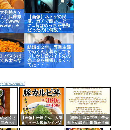
大判焼き？
ょ」兵庫県
【画像】ネトゲの民
ってwww
度、ガチで酷いこと
www」←
に…昔はめっちゃ平和
だったのに何故？
結婚１２年。専業主婦
でぬくぬく暮らしてる
】パスタは
→しかし昔バイト先の
ても太らな
売上金を横領しまくっ
てた・・・
4vip/1576228874/
めんどくさ
【画像】松屋さん、人気
【悲報】コロプラ、任天
1回めっち
メニューを容赦なくどん
堂との裁判に敗訴か？無
ん食って終
どん値上げしてしま
事『白猫』の操作法が変