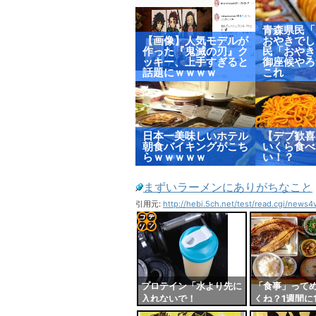
青森県民「
【画像】人気モデルが
おやきでし
作った『鬼滅の刃』ク
民「おやき
ッキー、上手すぎると
御座候やろ
話題にｗｗｗｗ
これ
日本一美味しいホテル
【デブ歓喜
朝食バイキングがこち
いくら食べ
らｗｗｗｗｗ
い！？
まずいラーメンにありがちなこと
引用元:
http://hebi.5ch.net/test/read.cgi/news
コテ
リン
- 固
プロテイン「水より先に
「食事」って
入れないで！
くね？1週間に
定リ
ゃ栄養あるも