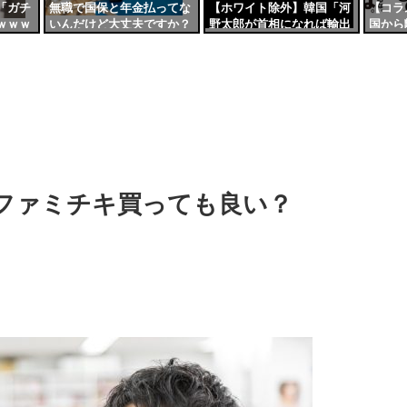
「ガチ
無職で国保と年金払ってな
【ホワイト除外】韓国「河
【コラ
ｗｗｗ
いんだけど大丈夫ですか？
野太郎が首相になれば輸出
国から
規制解除されるニダｗ」
日本外
韓国に
ファミチキ買っても良い？