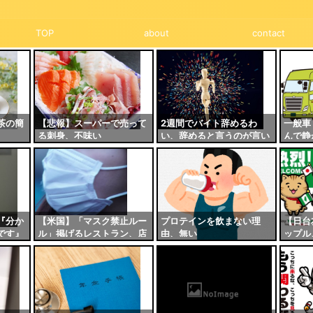
TOP
about
contact
茶の簡
【悲報】スーパーで売って
2週間でバイト辞めるわ
一般車
る刺身、不味い
い、辞めると言うのが言い
んで静
づらすぎる…
運ちゃ
凍機切
『分か
【米国】「マスク禁止ルー
プロテインを飲まない理
【日台
です』
ル」掲げるレストラン、店
由、無い
ップル
比べて
内でマスク着用していた客
トン
控え
を追い出す