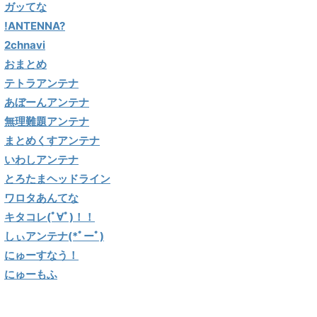
ガッてな
!ANTENNA?
2chnavi
おまとめ
テトラアンテナ
あぼーんアンテナ
無理難題アンテナ
まとめくすアンテナ
いわしアンテナ
とろたまヘッドライン
ワロタあんてな
キタコレ(ﾟ∀ﾟ)！！
しぃアンテナ(*ﾟーﾟ)
にゅーすなう！
にゅーもふ