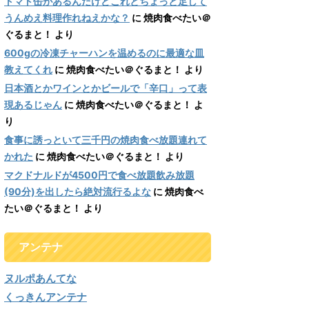
トマト缶があるんだけどこれとちょっと足して
うんめえ料理作れねえかな？
に
焼肉食べたい＠
ぐるまと！
より
600gの冷凍チャーハンを温めるのに最適な皿
教えてくれ
に
焼肉食べたい＠ぐるまと！
より
日本酒とかワインとかビールで「辛口」って表
現あるじゃん
に
焼肉食べたい＠ぐるまと！
よ
り
食事に誘っといて三千円の焼肉食べ放題連れて
かれた
に
焼肉食べたい＠ぐるまと！
より
マクドナルドが4500円で食べ放題飲み放題
(90分)を出したら絶対流行るよな
に
焼肉食べ
たい＠ぐるまと！
より
アンテナ
ヌルポあんてな
くっきんアンテナ