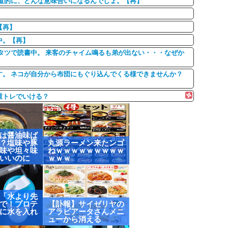
道的に、どんな意味合いになるんでしょ。【再】
【再】
中。【再】
タツで読書中。 来客のチャイム鳴るも弟が出ない・・・なぜか
す。 ネコが自分から布団にもぐり込んでくる様できませんか？
重トレでいける？
は醤油味ば
？塩味や豚
丸源ラーメン来たンゴ
味や坦々味
ねｗｗｗｗｗｗｗｗｗ
いいのに
ｗｗｗ
「水より先
で！プロテ
【訃報】サイゼリヤの
に水を入れ
アラビアータさんメニ
ューから消える