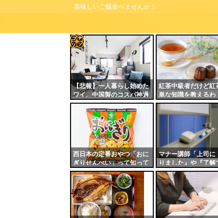
美味しいご飯食べませんか！
コテ
リン
- 固
【悲報】一人暮らし始めた
紅茶中級者だけど紅
ワイ、中国製のコスパ神過
単な知識を教えるわ
定リ
ぎて日本製品が消えるｗｗ
ンク
ｗｗｗｗｗｗ
自動
更新
ツー
西日本の定番おやつ「おに
マナー講師「上司に
ぎりせんべい」って知って
りました』や『了解
ル
る？
はNG！他の敬語に
敬意の度合いがやや
め」←これ