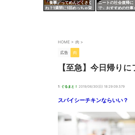
「食事」ってめんどくさく
ニートの社会復帰に
ね？1週間に1回めっちゃ栄
で」おすすめの仕事
養あるもん食って終わりで
ｗｗｗｗｗｗｗ
いいだろ
HOME
>
肉
>
広告
肉
【至急】今日帰りに
1:
ぐるまと！
2019/06/30(日) 18:29:09.579
スパイシーチキンならいい？