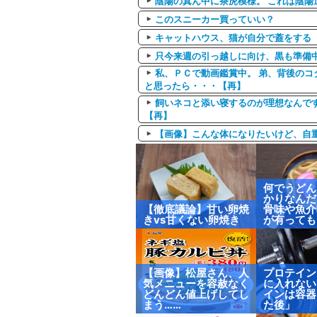
陰陽の真ん中に茶虎模様。 これは陰陽
このスニーカー買っていい？
キャットハウス、猫が自分で蓋をする
只今来週の引っ越しに向け、黒も準備
私、ＰＣで動画鑑賞中。 弟、背後のコ
と思ったら・・・【再】
飼いネコと添い寝するのが理想なんで
【再】
【画像】こんな体になりたいけど、自
何でうどん
かりなんだ
【徹底議論】甘い卵焼
骨味や魚介
きvs甘くない卵焼き
が有っても
【画像】松屋さん、人
プロテイン
気メニューを容赦なく
に入れない
どんどん値上げしてし
インは容器
まう……
た後」