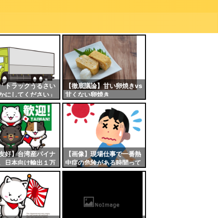
「トラックうるさい
【徹底議論】甘い卵焼きvs
かにしてください」
甘くない卵焼き
ん「ここ大型枠。冷
れるか馬鹿」
友好】台湾産パイナ
【画像】現場仕事で一番熱
、日本向け輸出１万
中症の危険がある時間って
これだよなｗｗｗｗ