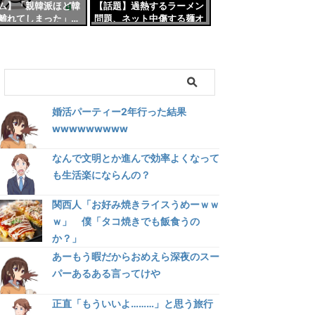
ム】「親韓派ほど韓
【話題】過熱するラーメン
離れてしまった」…
問題、ネット中傷する麺オ
交官が苦言「日本が
タクたち…なぜ、麺ヲタは
失望した」理由
ラーメン店に攻撃的になる
のか？
婚活パーティー2年行った結果
wwwwwwwww
なんで文明とか進んで効率よくなって
も生活楽にならんの？
関西人「お好み焼きライスうめーｗｗ
ｗ」 僕「タコ焼きでも飯食うの
か？」
あーもう暇だからおめえら深夜のスー
パーあるある言ってけや
正直「もういいよ………」と思う旅行