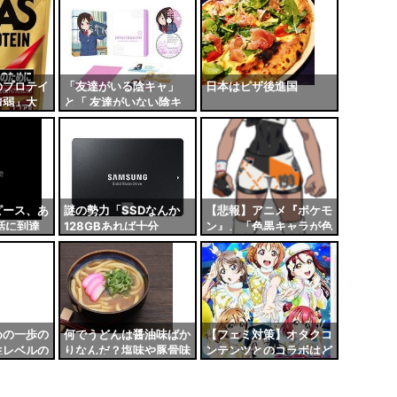
ろ
う……
わる模様
のプロテイ
「友達がいる陰キャ」
日本はピザ後進国
情弱」大
と「 友達がいない陰キ
SAVAS
ャ」←この『差』ってど
こにあるんや？
ピース、あ
謎の勢力「SSDなんか
【悲報】アニメ『ポケモ
0話に到達
128GBあれば十分
ン』、「色黒キャラが色
や！」 ワイ「さよう
白になった」と外人に難
か。ほな128GBのSSD
癖をつけられてしまう
にするわ」
めの一歩の
何でうどんは醤油味ばか
【フェミ対策】オタクコ
生レベルの
りなんだ？塩味や豚骨味
ンテンツとのコラボはど
けない
や魚介味や坦々味が有っ
のコンテンツまでがセー
てもいいのに
フなのか？