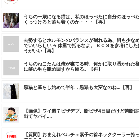
うちの一歳になる猫は、私のほっぺたに自分のほっぺ
くっつけると落ち着くのか・・・【再】
去勢するとホルモンのバランスが崩れる為、餌も少な
でいいらしい → 体重で括るなよ。 ＢＣＳを参考にした
うがいい【再】
うちのねこたんは俺が寝てる時、何かに取り憑かれた
に髪の毛を舐め回すから困る。【再】
黒猫と暮らし始めて半年，黒猫も大変なのね…【再】
【画像】ワイ週７ピザデブ、断ピザ4日目だけど禁断症
出てヤバイ....
【質問】おまえれペルチェ素子の首ネッククーラー持