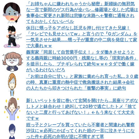
「お姉ちゃんに嫌われちゃうから秘密」新婦妹の無邪気
な一言で新郎のゲス行為が全バレ…修羅場と化した式場は
食事会に変更され新郎は悲惨な末路へ←警察に通報され
てもおかしくないレベル
休日に甥っ子をアポなし託児を押し付けてきた兄嫁！
「テレビでも見せといてw」と言うので『Gガンダム』を
一気見させた結果……甥っ子が重度の中二病を発症して家
で大暴れｗｗ
義実家「同居して自営業手伝え！」タダ働きさせようと
する義両親に時給3000円・残業なし等の「現実的条件」
を提示したら、ブチギレられて絶句ｗｗ←タダで働く嫁
がいるわけないだろ
「お前は自分に甘い」と家族に責められ育った私…３０歳
の時、真夏に重度の熱中症で救急搬送された結果→会社
の人たちから叩きつけられた「衝撃の事実」に絶句
新しいペットを首に巻いて玄関を開けたら…居座りアポな
しトメと鉢合わせ！絶叫して20秒で逃亡したトメ「捨て
ないと二度と行ってあげない！」←もう来なくて大丈夫
ですｗ
姪っ子とクレープを買っていたら不審者と間違われ警察
沙汰にｗ必死にかばってくれた姪の一言に泣きそうにな
った件←必死の弁明が逆に不憫すぎて草