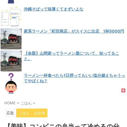
沖縄そばって味薄くてまずいよな
家系ラーメン「町田商店」がスイスに出店 1杯5000円
【命題】山岡家ってラーメン屋について、知ってるこ
と。
ラーメン一杯食べたら1日摂ってもいい塩分越えちゃうっ
てやばくね？
HOME
>
ごはん
>
広告
ごはん
お弁当
【美味】コンビニの弁当って冷めるの分