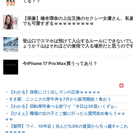
てる？？
【画像】橋本環奈の上位互換のセクシー女優さん、私
でも可愛すぎるｗｗｗｗｗｗｗｗｗ
登山口でスマホは預けて入山するルールにできないで
ょうか？山はそれほどの覚悟で入る場所だと思うので
今iPhone 17 Pro Max買うってあり？
・
【わかる】深夜にゴミ出しマンの正体ｗｗｗｗｗ
・
すき家、ニンニクの芽牛丼を7月から販売開始！食おう
・
【わかる】回転寿司食べる前ワイ「今日は30皿いくぞぉ」
・
【ひえぇ】職場の女の子とご飯に行ったら質問攻め食らうｗｗ
ｗｗ
・
【疑問】ワイ、10年近く住んだ1LDKの賃貸から引っ越す←これ
ｗｗｗｗｗ