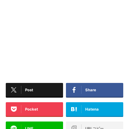
Post
Share
Pocket
Hatena
LINE
URLコピー