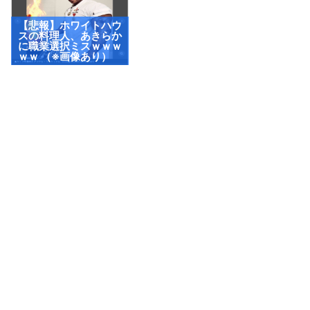
【悲報】ホワイトハウ
スの料理人、あきらか
に職業選択ミスｗｗｗ
ｗｗ （※画像あり）