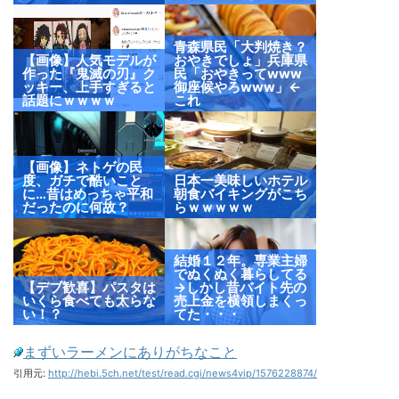
青森県民「大判焼き？
【画像】人気モデルが
おやきでしょ」兵庫県
作った『鬼滅の刃』ク
民「おやきってwww
ッキー、上手すぎると
御座候やろwww」←
話題にｗｗｗｗ
これ
【画像】ネトゲの民
度、ガチで酷いこと
日本一美味しいホテル
に…昔はめっちゃ平和
朝食バイキングがこち
だったのに何故？
らｗｗｗｗｗ
結婚１２年。専業主婦
でぬくぬく暮らしてる
【デブ歓喜】パスタは
→しかし昔バイト先の
いくら食べても太らな
売上金を横領しまくっ
い！？
てた・・・
まずいラーメンにありがちなこと
引用元:
http://hebi.5ch.net/test/read.cgi/news4vip/1576228874/