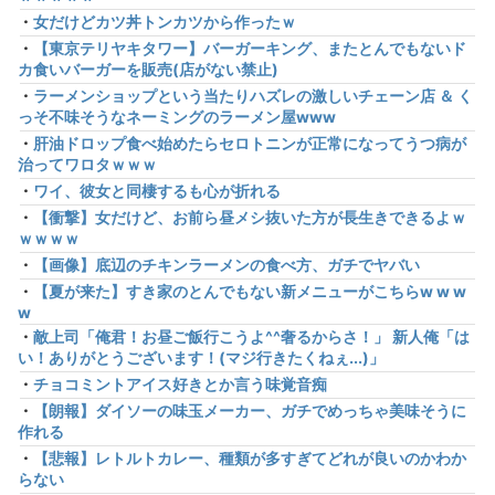
・
女だけどカツ丼トンカツから作ったｗ
・
【東京テリヤキタワー】バーガーキング、またとんでもないド
カ食いバーガーを販売(店がない禁止)
・
ラーメンショップという当たりハズレの激しいチェーン店 ＆ く
っそ不味そうなネーミングのラーメン屋www
・
肝油ドロップ食べ始めたらセロトニンが正常になってうつ病が
治ってワロタｗｗｗ
・
ワイ、彼女と同棲するも心が折れる
・
【衝撃】女だけど、お前ら昼メシ抜いた方が長生きできるよｗ
ｗｗｗｗ
・
【画像】底辺のチキンラーメンの食べ方、ガチでヤバい
・
【夏が来た】すき家のとんでもない新メニューがこちらw w w
w
・
敵上司「俺君！お昼ご飯行こうよ^^奢るからさ！」 新人俺「は
い！ありがとうございます！(マジ行きたくねぇ...)」
・
チョコミントアイス好きとか言う味覚音痴
・
【朗報】ダイソーの味玉メーカー、ガチでめっちゃ美味そうに
作れる
・
【悲報】レトルトカレー、種類が多すぎてどれが良いのかわか
らない