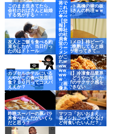
たw
将で
このまま生きてたら、
ヤクルト高橋の嫁の板
ww
これ
会社のおばさんと結婚
野友美さんの料理ｗｗ
（画
だけ
する気がする・・・
ｗｗｗ
像あ
食べ
り）
たっ
【悲
たw
報】
ww
弊社
ww
の社
ww
員食
友人とご飯を食べる約
【メロメロ】柿ピーつ
w
堂の
束をしたが、当日行っ
まみに晩酌してると娘
（画
ラー
たのはドトール
(2歳)が寄ってきて…
像あ
メン
り）
がこ
れw
ww
ww
カプセルホテルにいる
【悲報】冷凍食品業界
ww
んやがこの食べ放題朝
さん、どうやってもか
w
食７００円ってコスパ
ら揚げのサクサク感を
（画
ええか？
再現できない
像あ
り）
昨晩スーパーの豚バラ
マツコ「おいおまえ、
丼食べたんだがいくら
昼メシおごってやるけ
だと思う？
ど何食いたいんだ？」