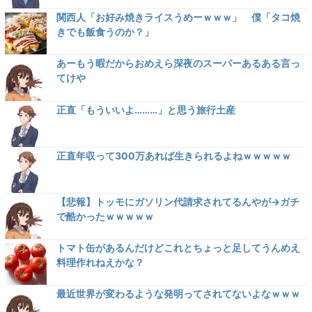
関西人「お好み焼きライスうめーｗｗｗ」 僕「タコ焼
きでも飯食うのか？」
あーもう暇だからおめえら深夜のスーパーあるある言っ
てけや
正直「もういいよ………」と思う旅行土産
正直年収って300万あれば生きられるよねｗｗｗｗｗ
【悲報】トッモにガソリン代請求されてるんやが→ガチ
で酷かったｗｗｗｗｗ
トマト缶があるんだけどこれとちょっと足してうんめえ
料理作れねえかな？
最近世界が変わるような発明ってされてないよなｗｗｗ