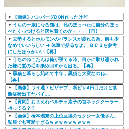
【画像】ハンバーグDON作ったけど
うちの一歳になる猫は、私のほっぺたに自分のほっ
ぺたくっつけると落ち着くのか・・・【再】
去勢するとホルモンのバランスが崩れる為、餌も少
なめでいいらしい → 体重で括るなよ。 ＢＣＳを参考
にしたほうがいい【再】
うちのねこたんは俺が寝てる時、何かに取り憑かれ
た様に髪の毛を舐め回すから困る。【再】
黒猫と暮らし始めて半年，黒猫も大変なのね…
【再】
【画像】ワイ週７ピザデブ、断ピザ4日目だけど禁
断症状出てヤバイ....
【質問】おまえれペルチェ素子の首ネッククーラー
持ってる？？
【画像】橋本環奈の上位互換のセクシー女優さん、
私服でも可愛すぎるｗｗｗｗｗｗｗｗｗ