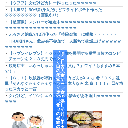
・
【ウフフ】女だけどカレー作ったったｗｗｗｗｗ
・
【大量♡】30代独身女だけどフライドポテト作った
♡♡♡♡♡♡♡♡（画像あり）
・
【超画像】スシローが迷走中ｗｗｗｗｗｗｗｗｗｗｗｗｗｗｗ
ｗｗｗｗｗｗｗｗｗｗｗｗｗｗｗｗｗｗ
・
ふるさと納税で12万使った「控除金額」に唖然・・・・・・
・
HIKAKINさん、飲み会不参加で一人勝ちで株爆上げｗｗｗｗｗ
ｗｗｗｗｗｗｗ
・
【セブンイレブン】４０００店舗を展開する業界３位のコンビ
【ほ
っこ
ニチェーンを２．３兆円で買収へ
り】
・
焼鳥店主「いらっしゃい...で、注文は？」ワイ「おすすめ５本
田舎
の大
で！」
衆食
・
【ＧＪ！】炊飯器が壊れて…父「うどんがいい」母「ＯＫ」祖
堂で
母『そんなぐちゃぐちゃなもん…日本人なら 米 食 ！！！』 母が放
ラー
メン
ったスカッと一言
定食
・
女だけど、イ〇ンに４０万くらい借金がある理由ｗｗｗｗｗｗ
830
円頼
【爆
ｗｗｗ
んだ
食】
ら小
ワイ
鉢付
のお
けて
昼、
来や
餃子
がっ
の王