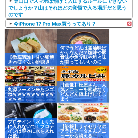
登山口でスマホは預けて入山するルールにできない
でしょうか？山はそれほどの覚悟で入る場所だと思う
のです
今iPhone 17 Pro Max買うってあり？
何でうどんは醤油味ば
かりなんだ？塩味や豚
【徹底議論】甘い卵焼
骨味や魚介味や坦々味
きvs甘くない卵焼き
が有ってもいいのに
【画像】松屋さん、人
丸源ラーメン来たンゴ
気メニューを容赦なく
ねｗｗｗｗｗｗｗｗｗ
どんどん値上げしてし
ｗｗｗ
まう……
プロテイン「水より先
に入れないで！プロテ
【訃報】サイゼリヤの
インは容器に水を入れ
アラビアータさんメニ
た後」
ューから消える