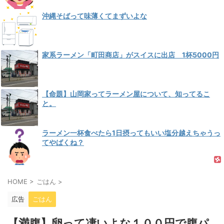
沖縄そばって味薄くてまずいよな
家系ラーメン「町田商店」がスイスに出店 1杯5000円
【命題】山岡家ってラーメン屋について、知ってるこ
と。
ラーメン一杯食べたら1日摂ってもいい塩分越えちゃうっ
てやばくね？
HOME
>
ごはん
>
広告
ごはん
【満腹】卵って凄いよな１００円で腹パ