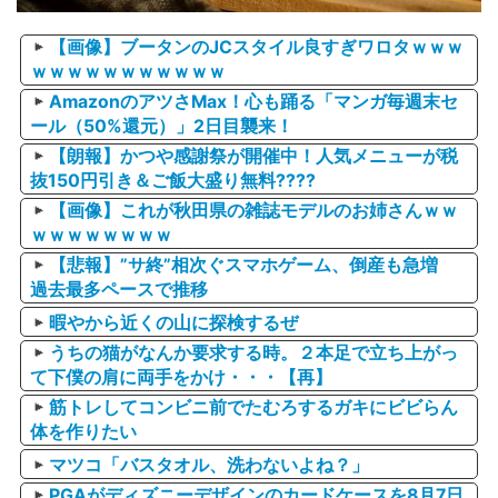
【画像】ブータンのJCスタイル良すぎワロタｗｗｗ
ｗｗｗｗｗｗｗｗｗｗｗ
AmazonのアツさMax！心も踊る「マンガ毎週末セ
ール（50%還元）」2日目襲来！
【朗報】かつや感謝祭が開催中！人気メニューが税
抜150円引き＆ご飯大盛り無料????
【画像】これが秋田県の雑誌モデルのお姉さんｗｗ
ｗｗｗｗｗｗｗｗ
【悲報】”サ終”相次ぐスマホゲーム、倒産も急増
過去最多ペースで推移
暇やから近くの山に探検するぜ
うちの猫がなんか要求する時。２本足で立ち上がっ
て下僕の肩に両手をかけ・・・【再】
筋トレしてコンビニ前でたむろするガキにビビらん
体を作りたい
マツコ「バスタオル、洗わないよね？」
PGAがディズニーデザインのカードケースを8月7日