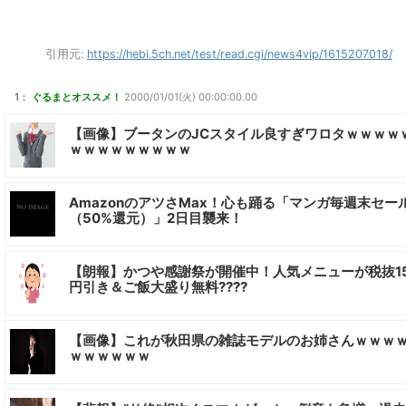
引用元:
https://hebi.5ch.net/test/read.cgi/news4vip/1615207018/
1：
ぐるまとオススメ！
2000/01/01(火) 00:00:00.00
【画像】ブータンのJCスタイル良すぎワロタｗｗｗｗ
ｗｗｗｗｗｗｗｗｗ
AmazonのアツさMax！心も踊る「マンガ毎週末セー
（50%還元）」2日目襲来！
【朗報】かつや感謝祭が開催中！人気メニューが税抜1
円引き＆ご飯大盛り無料????
【画像】これが秋田県の雑誌モデルのお姉さんｗｗｗ
ｗｗｗｗｗｗ