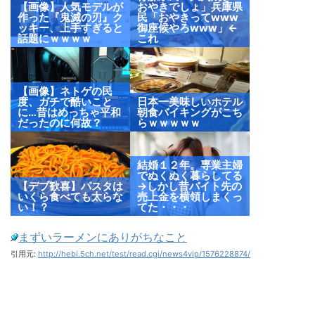
【画像】人気モデルが
おやきでしょ」兵庫県
作った『鬼滅の刃』ク
民「おやきってwww
ッキー、上手すぎると
御座候やろwww」←
話題にｗｗｗｗ
これ
【画像】ネトゲの民
度、ガチで酷いこと
日本一美味しいホテル
に…昔はめっちゃ平和
朝食バイキングがこち
だったのに何故？
らｗｗｗｗｗ
結婚１２年。専業主婦
でぬくぬく暮らしてる
【デブ歓喜】パスタは
→しかし昔バイト先の
いくら食べても太らな
売上金を横領しまくっ
い！？
てた・・・
まずいラーメンにありがちなこと
引用元:
http://hebi.5ch.net/test/read.cgi/news4vip/1576228874/