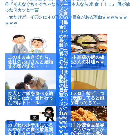
母『そんなぐちゃぐちゃなもん…日本人なら 米 食 ！！！』 母が放
ラー
メン
ったスカッと一言
定食
・
女だけど、イ〇ンに４０万くらい借金がある理由ｗｗｗｗｗｗ
830
円頼
【爆
ｗｗｗ
んだ
食】
ら小
ワイ
鉢付
のお
けて
昼、
来や
餃子
がっ
の王
たw
将で
このまま生きてたら、
ヤクルト高橋の嫁の板
ww
これ
会社のおばさんと結婚
野友美さんの料理ｗｗ
（画
だけ
する気がする・・・
ｗｗｗ
像あ
食べ
り）
たっ
【悲
たw
報】
ww
弊社
ww
の社
ww
員食
友人とご飯を食べる約
【メロメロ】柿ピーつ
w
堂の
束をしたが、当日行っ
まみに晩酌してると娘
（画
ラー
たのはドトール
(2歳)が寄ってきて…
像あ
メン
り）
がこ
れw
ww
ww
カプセルホテルにいる
【悲報】冷凍食品業界
ww
んやがこの食べ放題朝
さん、どうやってもか
w
食７００円ってコスパ
ら揚げのサクサク感を