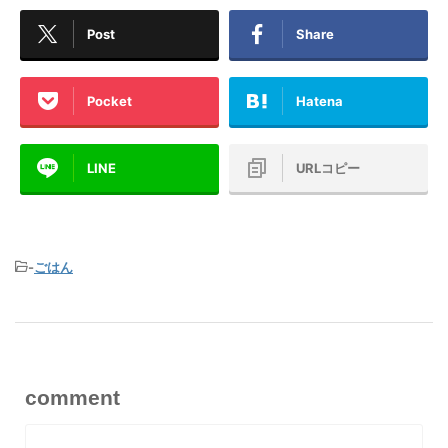
Post
Share
Pocket
Hatena
LINE
URLコピー
-
ごはん
comment