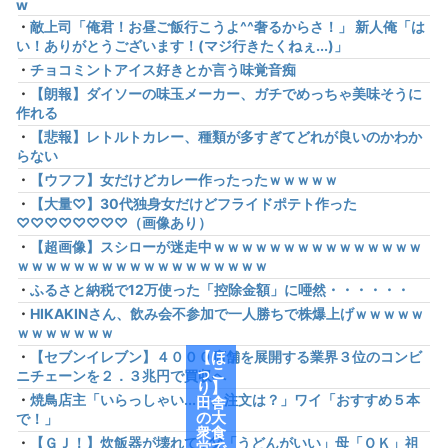
w
・
敵上司「俺君！お昼ご飯行こうよ^^奢るからさ！」 新人俺「は
い！ありがとうございます！(マジ行きたくねぇ...)」
・
チョコミントアイス好きとか言う味覚音痴
・
【朗報】ダイソーの味玉メーカー、ガチでめっちゃ美味そうに
作れる
・
【悲報】レトルトカレー、種類が多すぎてどれが良いのかわか
らない
・
【ウフフ】女だけどカレー作ったったｗｗｗｗｗ
・
【大量♡】30代独身女だけどフライドポテト作った
♡♡♡♡♡♡♡♡（画像あり）
・
【超画像】スシローが迷走中ｗｗｗｗｗｗｗｗｗｗｗｗｗｗｗ
ｗｗｗｗｗｗｗｗｗｗｗｗｗｗｗｗｗｗ
・
ふるさと納税で12万使った「控除金額」に唖然・・・・・・
・
HIKAKINさん、飲み会不参加で一人勝ちで株爆上げｗｗｗｗｗ
ｗｗｗｗｗｗｗ
・
【セブンイレブン】４０００店舗を展開する業界３位のコンビ
【ほ
っこ
ニチェーンを２．３兆円で買収へ
り】
・
焼鳥店主「いらっしゃい...で、注文は？」ワイ「おすすめ５本
田舎
の大
で！」
衆食
・
【ＧＪ！】炊飯器が壊れて…父「うどんがいい」母「ＯＫ」祖
堂で