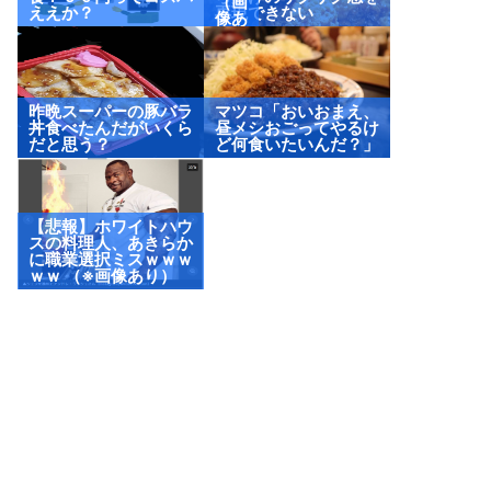
（画
ええか？
再現できない
像あ
り）
昨晩スーパーの豚バラ
マツコ「おいおまえ、
丼食べたんだがいくら
昼メシおごってやるけ
だと思う？
ど何食いたいんだ？」
【悲報】ホワイトハウ
スの料理人、あきらか
に職業選択ミスｗｗｗ
ｗｗ （※画像あり）