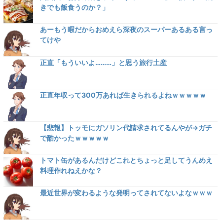
きでも飯食うのか？」
あーもう暇だからおめえら深夜のスーパーあるある言っ
てけや
正直「もういいよ………」と思う旅行土産
正直年収って300万あれば生きられるよねｗｗｗｗｗ
【悲報】トッモにガソリン代請求されてるんやが→ガチ
で酷かったｗｗｗｗｗ
トマト缶があるんだけどこれとちょっと足してうんめえ
料理作れねえかな？
最近世界が変わるような発明ってされてないよなｗｗｗ