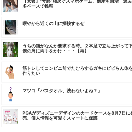
【悲報】”サ終”相次ぐスマホゲーム、倒産も急増 過
多ペースで推移
暇やから近くの山に探検するぜ
うちの猫がなんか要求する時。２本足で立ち上がって
僕の肩に両手をかけ・・・【再】
筋トレしてコンビニ前でたむろするガキにビビらん体
作りたい
マツコ「バスタオル、洗わないよね？」
PGAがディズニーデザインのカードケースを8月7日に
売、個人情報を可愛くスマートに保護