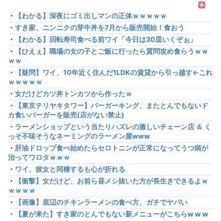
・
【わかる】深夜にゴミ出しマンの正体ｗｗｗｗｗ
・
すき家、ニンニクの芽牛丼を7月から販売開始！食おう
・
【わかる】回転寿司食べる前ワイ「今日は30皿いくぞぉ」
・
【ひえぇ】職場の女の子とご飯に行ったら質問攻め食らうｗｗ
ｗｗ
・
【疑問】ワイ、10年近く住んだ1LDKの賃貸から引っ越す←これ
ｗｗｗｗｗ
・
女だけどカツ丼トンカツから作ったｗ
・
【東京テリヤキタワー】バーガーキング、またとんでもないド
カ食いバーガーを販売(店がない禁止)
・
ラーメンショップという当たりハズレの激しいチェーン店 ＆ く
っそ不味そうなネーミングのラーメン屋www
・
肝油ドロップ食べ始めたらセロトニンが正常になってうつ病が
治ってワロタｗｗｗ
・
ワイ、彼女と同棲するも心が折れる
・
【衝撃】女だけど、お前ら昼メシ抜いた方が長生きできるよｗ
ｗｗｗｗ
・
【画像】底辺のチキンラーメンの食べ方、ガチでヤバい
・
【夏が来た】すき家のとんでもない新メニューがこちらw w w