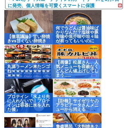
に発売、個人情報を可愛くスマートに保護
何でうどんは醤油味ば
かりなんだ？塩味や豚
【徹底議論】甘い卵焼
骨味や魚介味や坦々味
きvs甘くない卵焼き
が有ってもいいのに
【画像】松屋さん、人
丸源ラーメン来たンゴ
気メニューを容赦なく
ねｗｗｗｗｗｗｗｗｗ
どんどん値上げしてし
ｗｗｗ
まう……
プロテイン「水より先
に入れないで！プロテ
【訃報】サイゼリヤの
インは容器に水を入れ
アラビアータさんメニ
た後」
ューから消える
青森県民「大判焼き？