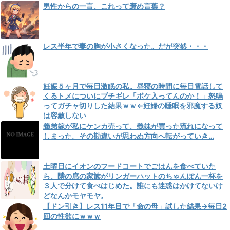
男性からの一言、これって褒め言葉？
レス半年で妻の胸が小さくなった。だが突然・・・
妊娠５ヶ月で毎日激眠の私。昼寝の時間に毎日電話して
くるトメについにブチギレ「ボケ入ってんのか！」怒鳴
ってガチャ切りした結果ｗｗ←妊婦の睡眠を邪魔する奴
は容赦しない
義弟嫁が私にケンカ売って、義妹が買った流れになって
しまった。その勘違いが思わぬ方向へ転がっていき…
土曜日にイオンのフードコートでごはんを食べていた
ら、隣の席の家族がリンガーハットのちゃんぽん一杯を
３人で分けて食べはじめた。誰にも迷惑はかけてないけ
どなんかモヤモヤ。
【ドン引き】レス11年目で「命の母」試した結果→毎日2
回の性欲にｗｗｗ