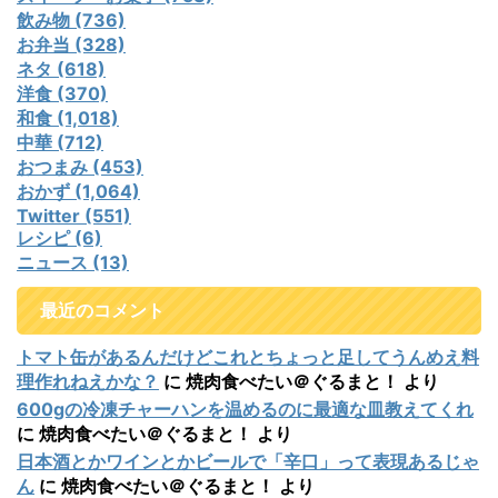
飲み物 (736)
お弁当 (328)
ネタ (618)
洋食 (370)
和食 (1,018)
中華 (712)
おつまみ (453)
おかず (1,064)
Twitter (551)
レシピ (6)
ニュース (13)
最近のコメント
トマト缶があるんだけどこれとちょっと足してうんめえ料
理作れねえかな？
に
焼肉食べたい＠ぐるまと！
より
600gの冷凍チャーハンを温めるのに最適な皿教えてくれ
に
焼肉食べたい＠ぐるまと！
より
日本酒とかワインとかビールで「辛口」って表現あるじゃ
ん
に
焼肉食べたい＠ぐるまと！
より