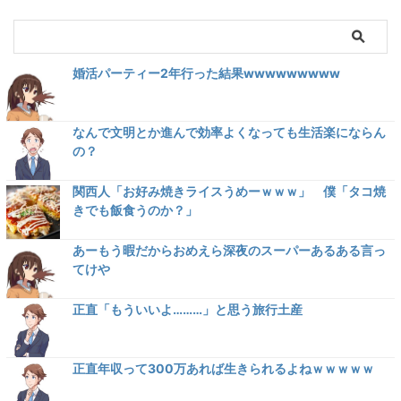
婚活パーティー2年行った結果wwwwwwwww
なんで文明とか進んで効率よくなっても生活楽にならん
の？
関西人「お好み焼きライスうめーｗｗｗ」 僕「タコ焼
きでも飯食うのか？」
あーもう暇だからおめえら深夜のスーパーあるある言っ
てけや
正直「もういいよ………」と思う旅行土産
正直年収って300万あれば生きられるよねｗｗｗｗｗ