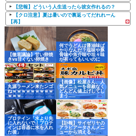
【悲報】どういう人生送ったら彼女作れるの？
【クロ注意】夏は暑いので裏返ってだれれーん
【再】
何でうどんは醤油味ば
かりなんだ？塩味や豚
【徹底議論】甘い卵焼
骨味や魚介味や坦々味
きvs甘くない卵焼き
が有ってもいいのに
【画像】松屋さん、人
丸源ラーメン来たンゴ
気メニューを容赦なく
ねｗｗｗｗｗｗｗｗｗ
どんどん値上げしてし
ｗｗｗ
まう……
プロテイン「水より先
に入れないで！プロテ
【訃報】サイゼリヤの
インは容器に水を入れ
アラビアータさんメニ
た後」
ューから消える