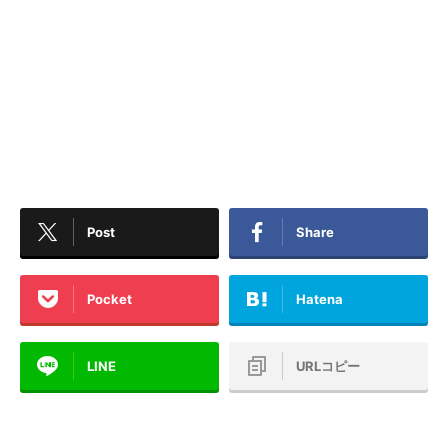
Post
Share
Pocket
Hatena
LINE
URLコピー