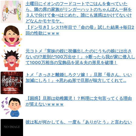
土曜日にイオンのフードコートでごはんを食べていた
ら、隣の席の家族がリンガーハットのちゃんぽん一杯を
３人で分けて食べはじめた。誰にも迷惑はかけてないけ
どなんかモヤモヤ。
【ドン引き】レス11年目で「命の母」試した結果→毎日2
回の性欲にｗｗｗ
元コトメ「実妹の姪に祝儀出したのにうちの娘には出さ
ないの!?差別だ100万出せ！」→断ったら我が家に侵入し
て1000万相当の宝飾品を泥＆夫の形見を破壊！
トメ「さっさと離婚しろクソ嫁！」旦那「母さん、いい
加減にしろ！」→思わぬ形で旦那が味方してくれて…
【困惑】旦那は幼稚園児！？料理に文句言ってくる理由
が笑えないｗｗｗｗ
彼は私が何かしても、一度も「ありがとう」と言わない