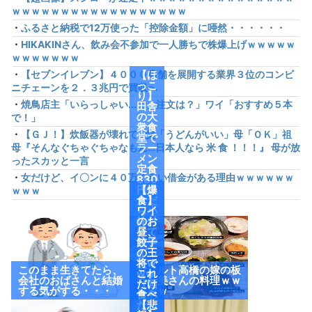
ｗｗｗｗｗｗｗｗｗｗｗｗｗｗｗｗｗｗ
・
ふるさと納税で12万使った「控除金額」に唖然・・・・・・
・
HIKAKINさん、飲み会不参加で一人勝ちで株爆上げｗｗｗｗｗ
ｗｗｗｗｗｗｗ
・
【セブンイレブン】４０００店舗を展開する業界３位のコンビ
【ほ
っこ
ニチェーンを２．３兆円で買収へ
り】
・
焼鳥店主「いらっしゃい...で、注文は？」ワイ「おすすめ５本
田舎
の大
で！」
衆食
・
【ＧＪ！】炊飯器が壊れて…父「うどんがいい」母「ＯＫ」祖
堂で
母『そんなぐちゃぐちゃなもん…日本人なら 米 食 ！！！』 母が放
ラー
メン
ったスカッと一言
定食
・
女だけど、イ〇ンに４０万くらい借金がある理由ｗｗｗｗｗｗ
830
円頼
【爆
ｗｗｗ
んだ
食】
ら小
ワイ
鉢付
のお
けて
昼、
来や
餃子
がっ
の王
たw
将で
このまま生きてたら、
ヤクルト高橋の嫁の板
ww
これ
会社のおばさんと結婚
野友美さんの料理ｗｗ
（画
だけ
する気がする・・・
ｗｗｗ
像あ
食べ
り）
たっ
【悲