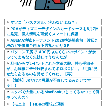
マツコ「バスタオル、洗わないよね？」
PGAがディズニーデザインのカードケースを8月7日
に発売、個人情報を可愛くスマートに保護
ABEMA地域トーナメント2026準決勝直前！渡辺九
段のガチ優勝予想＆予選丸わかりＳP
パソコン工房で1400円ぶんくらいのポイントが余
っててまもなく失効しそうなんだが
旦那からプレゼントされた本革の鞄。持ち手部分
が、お嬢様にｸﾁｬｸﾁｬ咬まれてボロボロに…。 旦那に見
せたらあるものを見せてくれた。【再】
【相談】JKだけど母親が不倫してるみたいです
⇒！！
スタバで大量にいるMacBookいじってるやつって何
やってんの？
【モニター】HDRの理想と現実