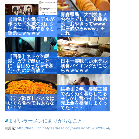
青森県民「大判焼き？
【画像】人気モデルが
おやきでしょ」兵庫県
作った『鬼滅の刃』ク
民「おやきってwww
ッキー、上手すぎると
御座候やろwww」←
話題にｗｗｗｗ
これ
【画像】ネトゲの民
度、ガチで酷いこと
日本一美味しいホテル
に…昔はめっちゃ平和
朝食バイキングがこち
だったのに何故？
らｗｗｗｗｗ
結婚１２年。専業主婦
でぬくぬく暮らしてる
【デブ歓喜】パスタは
→しかし昔バイト先の
いくら食べても太らな
売上金を横領しまくっ
い！？
てた・・・
まずいラーメンにありがちなこと
引用元:
http://hebi.5ch.net/test/read.cgi/news4vip/1576228874/