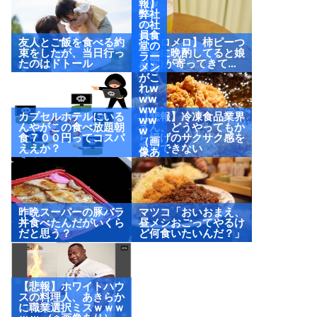
たw
報】
ww
弊社
ww
の社
ww
員食
友人とご飯を食べる約
【メロメロ】柿ピーつ
w
堂の
束をしたが、当日行っ
まみに晩酌してると娘
（画
ラー
たのはドトール
(2歳)が寄ってきて…
像あ
メン
り）
がこ
れw
ww
ww
カプセルホテルにいる
【悲報】冷凍食品業界
ww
んやがこの食べ放題朝
さん、どうやってもか
w
食７００円ってコスパ
ら揚げのサクサク感を
（画
ええか？
再現できない
像あ
り）
昨晩スーパーの豚バラ
マツコ「おいおまえ、
丼食べたんだがいくら
昼メシおごってやるけ
だと思う？
ど何食いたいんだ？」
【悲報】ホワイトハウ
スの料理人、あきらか
に職業選択ミスｗｗｗ