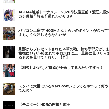
ABEMA地域トーナメント2026準決勝直前！渡辺九段
ガチ優勝予想＆予選丸わかりＳP
パソコン工房で1400円ぶんくらいのポイントが余って
まもなく失効しそうなんだが
旦那からプレゼントされた本革の鞄。持ち手部分が、
嬢様にｸﾁｬｸﾁｬ咬まれてボロボロに…。 旦那に見せたら
るものを見せてくれた。【再】
【相談】JKだけど母親が不倫してるみたいです⇒！！
スタバで大量にいるMacBookいじってるやつって何や
てんの？
【モニター】HDRの理想と現実