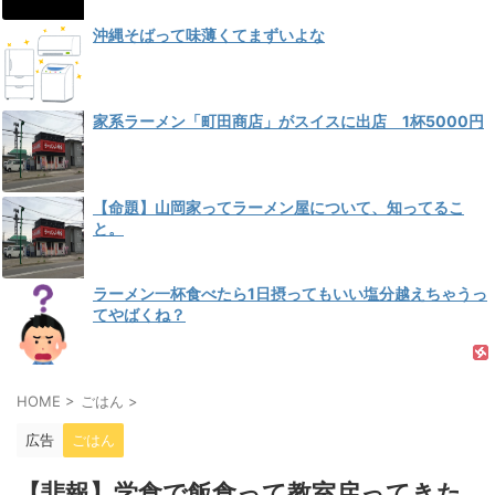
沖縄そばって味薄くてまずいよな
家系ラーメン「町田商店」がスイスに出店 1杯5000円
【命題】山岡家ってラーメン屋について、知ってるこ
と。
ラーメン一杯食べたら1日摂ってもいい塩分越えちゃうっ
てやばくね？
HOME
>
ごはん
>
広告
ごはん
【悲報】学食で飯食って教室戻ってきた