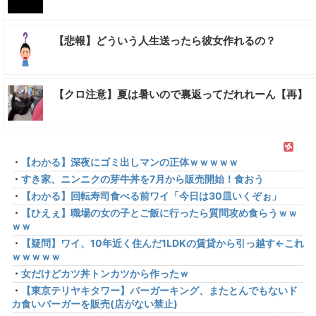
【悲報】どういう人生送ったら彼女作れるの？
【クロ注意】夏は暑いので裏返ってだれれーん【再】
・
【わかる】深夜にゴミ出しマンの正体ｗｗｗｗｗ
・
すき家、ニンニクの芽牛丼を7月から販売開始！食おう
・
【わかる】回転寿司食べる前ワイ「今日は30皿いくぞぉ」
・
【ひえぇ】職場の女の子とご飯に行ったら質問攻め食らうｗｗ
ｗｗ
・
【疑問】ワイ、10年近く住んだ1LDKの賃貸から引っ越す←これ
ｗｗｗｗｗ
・
女だけどカツ丼トンカツから作ったｗ
・
【東京テリヤキタワー】バーガーキング、またとんでもないド
カ食いバーガーを販売(店がない禁止)