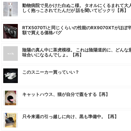
動物病院で見かけた白ぬこ様。 タオルにくるまれて大
しく抱っこされてたんだが 話を聞いてビックリ【再】
RTX5070Tiと同じくらいの性能のRX9070XTがほぼ
額で買える価格バグ
陰陽の真ん中に茶虎模様。 これは陰陽道的に、どんな
味合いになるんでしょ。【再】
このスニーカー買っていい？
キャットハウス、猫が自分で蓋をする【再】
只今来週の引っ越しに向け、黒も準備中。【再】