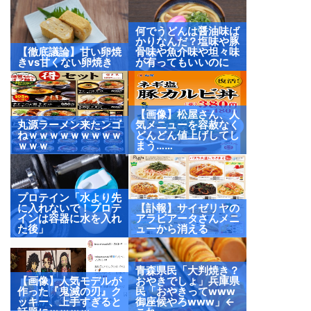
何でうどんは醤油味ば
かりなんだ？塩味や豚
【徹底議論】甘い卵焼
骨味や魚介味や坦々味
きvs甘くない卵焼き
が有ってもいいのに
【画像】松屋さん、人
丸源ラーメン来たンゴ
気メニューを容赦なく
ねｗｗｗｗｗｗｗｗｗ
どんどん値上げしてし
ｗｗｗ
まう……
プロテイン「水より先
に入れないで！プロテ
【訃報】サイゼリヤの
インは容器に水を入れ
アラビアータさんメニ
た後」
ューから消える
青森県民「大判焼き？
【画像】人気モデルが
おやきでしょ」兵庫県
作った『鬼滅の刃』ク
民「おやきってwww
ッキー、上手すぎると
御座候やろwww」←