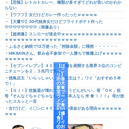
・
【悲報】レトルトカレー、種類が多すぎてどれが良いのかわか
らない
・
【ウフフ】女だけどカレー作ったったｗｗｗｗｗ
・
【大量♡】30代独身女だけどフライドポテト作った
♡♡♡♡♡♡♡♡（画像あり）
・
【超画像】スシローが迷走中ｗｗｗｗｗｗｗｗｗｗｗｗｗｗｗ
ｗｗｗｗｗｗｗｗｗｗｗｗｗｗｗｗｗｗ
・
ふるさと納税で12万使った「控除金額」に唖然・・・・・・
・
HIKAKINさん、飲み会不参加で一人勝ちで株爆上げｗｗｗｗｗ
ｗｗｗｗｗｗｗ
・
【セブンイレブン】４０００店舗を展開する業界３位のコンビ
【ほ
っこ
ニチェーンを２．３兆円で買収へ
り】
・
焼鳥店主「いらっしゃい...で、注文は？」ワイ「おすすめ５本
田舎
の大
で！」
衆食
・
【ＧＪ！】炊飯器が壊れて…父「うどんがいい」母「ＯＫ」祖
堂で
母『そんなぐちゃぐちゃなもん…日本人なら 米 食 ！！！』 母が放
ラー
メン
ったスカッと一言
定食
・
女だけど、イ〇ンに４０万くらい借金がある理由ｗｗｗｗｗｗ
830
円頼
【爆
ｗｗｗ
んだ
食】
ら小
ワイ
鉢付
のお