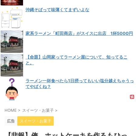
沖縄そばって味薄くてまずいよな
家系ラーメン「町田商店」がスイスに出店 1杯5000円
【命題】山岡家ってラーメン屋について、知ってるこ
と。
ラーメン一杯食べたら1日摂ってもいい塩分越えちゃうっ
てやばくね？
HOME
>
スイーツ・お菓子
>
広告
スイーツ・お菓子
【悲報】俺、ホットケーキを作るもひっ