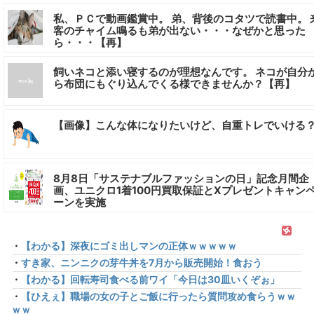
私、ＰＣで動画鑑賞中。 弟、背後のコタツで読書中。 
客のチャイム鳴るも弟が出ない・・・なぜかと思った
ら・・・【再】
飼いネコと添い寝するのが理想なんです。 ネコが自分
ら布団にもぐり込んでくる様できませんか？【再】
【画像】こんな体になりたいけど、自重トレでいける
8月8日「サステナブルファッションの日」記念月間企
画、ユニクロ1着100円買取保証とXプレゼントキャン
ーンを実施
・
【わかる】深夜にゴミ出しマンの正体ｗｗｗｗｗ
・
すき家、ニンニクの芽牛丼を7月から販売開始！食おう
・
【わかる】回転寿司食べる前ワイ「今日は30皿いくぞぉ」
・
【ひえぇ】職場の女の子とご飯に行ったら質問攻め食らうｗｗ
ｗｗ