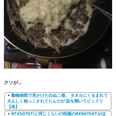
クソが…
動物病院で見かけた白ぬこ様。 タオルにくるまれて
大人しく抱っこされてたんだが 話を聞いてビックリ
【再】
RTX5070Tiと同じくらいの性能のRX9070XTがほ