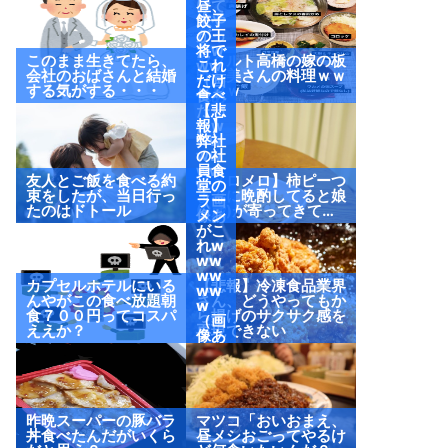
けて
昼、
来や
餃子
がっ
の王
たw
将で
このまま生きてたら、
ヤクルト高橋の嫁の板
ww
これ
会社のおばさんと結婚
野友美さんの料理ｗｗ
（画
だけ
する気がする・・・
ｗｗｗ
像あ
食べ
り）
たっ
【悲
たw
報】
ww
弊社
ww
の社
ww
員食
友人とご飯を食べる約
【メロメロ】柿ピーつ
w
堂の
束をしたが、当日行っ
まみに晩酌してると娘
（画
ラー
たのはドトール
(2歳)が寄ってきて…
像あ
メン
り）
がこ
れw
ww
ww
カプセルホテルにいる
【悲報】冷凍食品業界
ww
んやがこの食べ放題朝
さん、どうやってもか
w
食７００円ってコスパ
ら揚げのサクサク感を
（画
ええか？
再現できない
像あ
り）
昨晩スーパーの豚バラ
マツコ「おいおまえ、
丼食べたんだがいくら
昼メシおごってやるけ