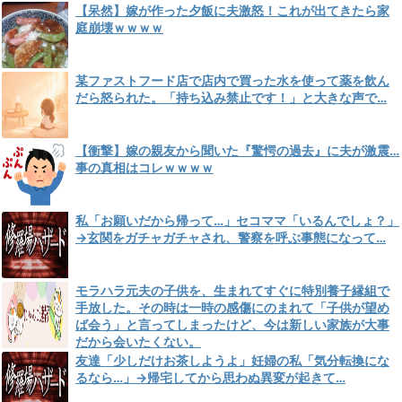
【呆然】嫁が作った夕飯に夫激怒！これが出てきたら家
庭崩壊ｗｗｗｗ
某ファストフード店で店内で買った水を使って薬を飲ん
だら怒られた。「持ち込み禁止です！」と大きな声で…
【衝撃】嫁の親友から聞いた『驚愕の過去』に夫が激震…
事の真相はコレｗｗｗｗ
私「お願いだから帰って…」セコママ「いるんでしょ？」
→玄関をガチャガチャされ、警察を呼ぶ事態になって…
モラハラ元夫の子供を、生まれてすぐに特別養子縁組で
手放した。その時は一時の感傷にのまれて「子供が望め
ば会う」と言ってしまったけど、今は新しい家族が大事
だから会いたくない。
友達「少しだけお茶しようよ」妊婦の私「気分転換にな
るなら…」→帰宅してから思わぬ異変が起きて…