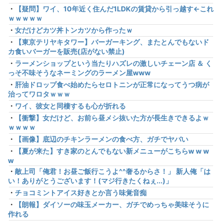
・
【疑問】ワイ、10年近く住んだ1LDKの賃貸から引っ越す←これ
ｗｗｗｗｗ
・
女だけどカツ丼トンカツから作ったｗ
・
【東京テリヤキタワー】バーガーキング、またとんでもないド
カ食いバーガーを販売(店がない禁止)
・
ラーメンショップという当たりハズレの激しいチェーン店 ＆ く
っそ不味そうなネーミングのラーメン屋www
・
肝油ドロップ食べ始めたらセロトニンが正常になってうつ病が
治ってワロタｗｗｗ
・
ワイ、彼女と同棲するも心が折れる
・
【衝撃】女だけど、お前ら昼メシ抜いた方が長生きできるよｗ
ｗｗｗｗ
・
【画像】底辺のチキンラーメンの食べ方、ガチでヤバい
・
【夏が来た】すき家のとんでもない新メニューがこちらw w w
w
・
敵上司「俺君！お昼ご飯行こうよ^^奢るからさ！」 新人俺「は
い！ありがとうございます！(マジ行きたくねぇ...)」
・
チョコミントアイス好きとか言う味覚音痴
・
【朗報】ダイソーの味玉メーカー、ガチでめっちゃ美味そうに
作れる