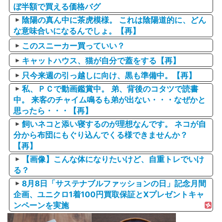
ぼ半額で買える価格バグ
陰陽の真ん中に茶虎模様。 これは陰陽道的に、どん
な意味合いになるんでしょ。【再】
このスニーカー買っていい？
キャットハウス、猫が自分で蓋をする【再】
只今来週の引っ越しに向け、黒も準備中。【再】
私、ＰＣで動画鑑賞中。 弟、背後のコタツで読書
中。 来客のチャイム鳴るも弟が出ない・・・なぜかと
思ったら・・・【再】
飼いネコと添い寝するのが理想なんです。 ネコが自
分から布団にもぐり込んでくる様できませんか？
【再】
【画像】こんな体になりたいけど、自重トレでいけ
る？
8月8日「サステナブルファッションの日」記念月間
企画、ユニクロ1着100円買取保証とXプレゼントキャ
ンペーンを実施