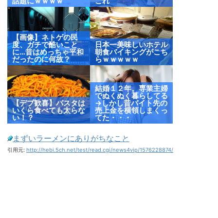
話題にｗｗｗｗ
これ
【画像】ネトゲの民
度、ガチで酷いこと
日本一美味しいホテル
に…昔はめっちゃ平和
朝食バイキングがこち
だったのに何故？
らｗｗｗｗｗ
結婚１２年。専業主婦
でぬくぬく暮らしてる
【デブ歓喜】パスタは
→しかし昔バイト先の
いくら食べても太らな
売上金を横領しまくっ
い！？
てた・・・
まずいラーメンにありがちなこと
引用元:
http://hebi.5ch.net/test/read.cgi/news4vip/1576228874/