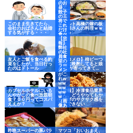
鉢付
のお
けて
昼、
来や
餃子
がっ
の王
たw
将で
このまま生きてたら、
ヤクルト高橋の嫁の板
ww
これ
会社のおばさんと結婚
野友美さんの料理ｗｗ
（画
だけ
する気がする・・・
ｗｗｗ
像あ
食べ
り）
たっ
【悲
たw
報】
ww
弊社
ww
の社
ww
員食
友人とご飯を食べる約
【メロメロ】柿ピーつ
w
堂の
束をしたが、当日行っ
まみに晩酌してると娘
（画
ラー
たのはドトール
(2歳)が寄ってきて…
像あ
メン
り）
がこ
れw
ww
ww
カプセルホテルにいる
【悲報】冷凍食品業界
ww
んやがこの食べ放題朝
さん、どうやってもか
w
食７００円ってコスパ
ら揚げのサクサク感を
（画
ええか？
再現できない
像あ
り）
昨晩スーパーの豚バラ
マツコ「おいおまえ、