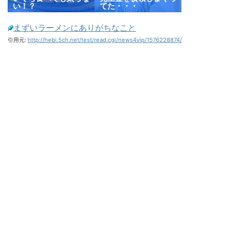
い！？
てた・・・
まずいラーメンにありがちなこと
引用元:
http://hebi.5ch.net/test/read.cgi/news4vip/1576228874/