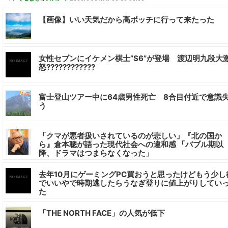
【画像】いい天気だから高ボッチに行って来たった
女性セブンにイケメン棋士”S6”が登場 渡辺明九段大
怒????????????
富士登山ツアー中に64歳男性死亡 8合目付近で意識
う
「クマが悪者扱いされているのが悲しい」『北の国か
ら』倉本聰が語った現代社会への違和感 「バブル期以
降、ドラマはつまらなくなった」
去年10月にゲーミングPC買おうと思ったけどもう少し
でいいやで時期逃したらうなぎ登りに値上がりしてい
た
「THE NORTH FACE」の人気が低下