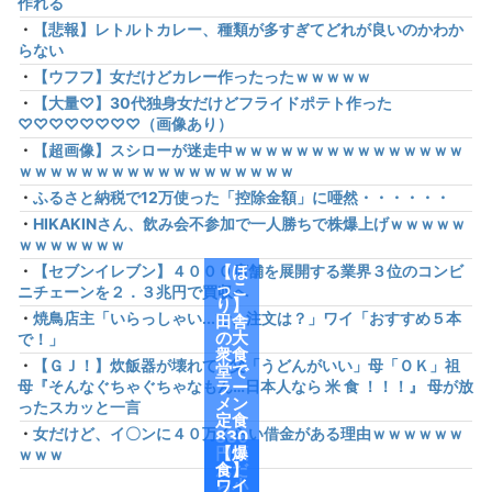
作れる
・
【悲報】レトルトカレー、種類が多すぎてどれが良いのかわか
らない
・
【ウフフ】女だけどカレー作ったったｗｗｗｗｗ
・
【大量♡】30代独身女だけどフライドポテト作った
♡♡♡♡♡♡♡♡（画像あり）
・
【超画像】スシローが迷走中ｗｗｗｗｗｗｗｗｗｗｗｗｗｗｗ
ｗｗｗｗｗｗｗｗｗｗｗｗｗｗｗｗｗｗ
・
ふるさと納税で12万使った「控除金額」に唖然・・・・・・
・
HIKAKINさん、飲み会不参加で一人勝ちで株爆上げｗｗｗｗｗ
ｗｗｗｗｗｗｗ
・
【セブンイレブン】４０００店舗を展開する業界３位のコンビ
【ほ
っこ
ニチェーンを２．３兆円で買収へ
り】
・
焼鳥店主「いらっしゃい...で、注文は？」ワイ「おすすめ５本
田舎
の大
で！」
衆食
・
【ＧＪ！】炊飯器が壊れて…父「うどんがいい」母「ＯＫ」祖
堂で
母『そんなぐちゃぐちゃなもん…日本人なら 米 食 ！！！』 母が放
ラー
メン
ったスカッと一言
定食
・
女だけど、イ〇ンに４０万くらい借金がある理由ｗｗｗｗｗｗ
830
円頼
【爆
ｗｗｗ
んだ
食】
ら小
ワイ