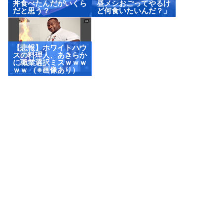
丼食べたんだがいくら
昼メシおごってやるけ
だと思う？
ど何食いたいんだ？」
【悲報】ホワイトハウ
スの料理人、あきらか
に職業選択ミスｗｗｗ
ｗｗ （※画像あり）