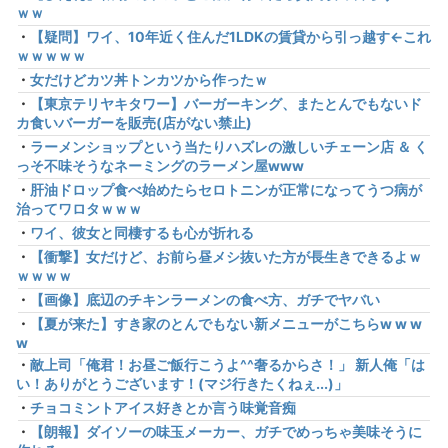
ｗｗ
・
【疑問】ワイ、10年近く住んだ1LDKの賃貸から引っ越す←これ
ｗｗｗｗｗ
・
女だけどカツ丼トンカツから作ったｗ
・
【東京テリヤキタワー】バーガーキング、またとんでもないド
カ食いバーガーを販売(店がない禁止)
・
ラーメンショップという当たりハズレの激しいチェーン店 ＆ く
っそ不味そうなネーミングのラーメン屋www
・
肝油ドロップ食べ始めたらセロトニンが正常になってうつ病が
治ってワロタｗｗｗ
・
ワイ、彼女と同棲するも心が折れる
・
【衝撃】女だけど、お前ら昼メシ抜いた方が長生きできるよｗ
ｗｗｗｗ
・
【画像】底辺のチキンラーメンの食べ方、ガチでヤバい
・
【夏が来た】すき家のとんでもない新メニューがこちらw w w
w
・
敵上司「俺君！お昼ご飯行こうよ^^奢るからさ！」 新人俺「は
い！ありがとうございます！(マジ行きたくねぇ...)」
・
チョコミントアイス好きとか言う味覚音痴
・
【朗報】ダイソーの味玉メーカー、ガチでめっちゃ美味そうに