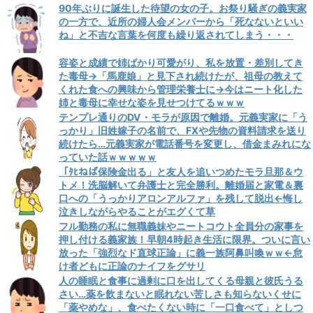
90年ぶりに誕生した待望の女の子。お祭り騒ぎの義実家
の一方で、近所の婦人会メンバーから「死なないといい
ね」と不吉な言葉を何度も繰り返されてしまう・・・
容姿と成績で姉ばかり可愛がり、私を放置・差別してき
た毒母→「馬鹿娘」と見下され続けたが、祖母の教えて
くれた食への興味から管理栄養士に→今はニート化した
姉と毒母に幸せな姿を見せつけてるｗｗｗ
テンプレ通りのDV・モラが原因で離婚。元義実家に「う
っかり」旧姓嫁子の名前で、FXや先物の資料請求を送り
続けたら…元義実家が電話番号を変更し、借金まみれにな
っていた話ｗｗｗｗｗ
「ﾀﾋねば保険金出る」と友人を追いつめたモラ旦那＆ウ
トメ！洗脳解いて弁護士と完全勝利。離婚届と家電＆裏
口への「うっかりアロンアルファ」を残して脱出←悔し
泣きしながらやることがエグくて草
フル勤務の私に無職義妹やニートコウト全員分の家事を
押し付ける義家族！早朝4時起き生活に限界。ついに言い
放った「強烈なド直球正論」に義一族阿鼻叫喚ｗｗ←怠
け者どもに正論のナイフをグサリ
人の睡眠と食事に過剰に口を出してくる母親と彼氏うる
さい…薬を飲まないと眠れない苦しさも知らないくせに
「薬やめな」、食べたくない時に「一口食べて」としつ