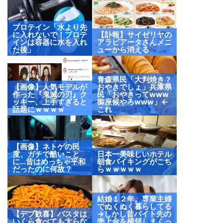
プロテイン「水より先
に入れないで！プロテ
【訃報】サイゼリヤの
インは容器に水を入れ
アラビアータさんメニ
た後」
ューから消える
青森県民「大判焼き？
【画像】人気モデルが
おやきでしょ」兵庫県
作った『鬼滅の刃』ク
民「おやきってwww
ッキー、上手すぎると
御座候やろwww」←
話題にｗｗｗｗ
これ
【画像】ネトゲの民
度、ガチで酷いこと
日本一美味しいホテル
に…昔はめっちゃ平和
朝食バイキングがこち
だったのに何故？
らｗｗｗｗｗ
結婚１２年。専業主婦
でぬくぬく暮らしてる
【デブ歓喜】パスタは
→しかし昔バイト先の
いくら食べても太らな
売上金を横領しまくっ