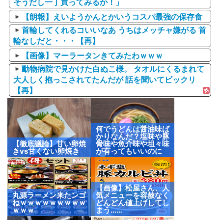
そうだし一丁買ってみるか！」
【朗報】えいようかんとかいうコスパ最強の保存食
首輪してくれるコいいなあ うちはメッチャ嫌がる 首
輪なしだと・・・【再】
【画像】マーラータンきてみたわｗｗｗ
動物病院で見かけた白ぬこ様。 タオルにくるまれて
大人しく抱っこされてたんだが 話を聞いてビックリ
【再】
何でうどんは醤油味ば
かりなんだ？塩味や豚
【徹底議論】甘い卵焼
骨味や魚介味や坦々味
きvs甘くない卵焼き
が有ってもいいのに
【画像】松屋さん、人
丸源ラーメン来たンゴ
気メニューを容赦なく
ねｗｗｗｗｗｗｗｗｗ
どんどん値上げしてし
ｗｗｗ
まう……