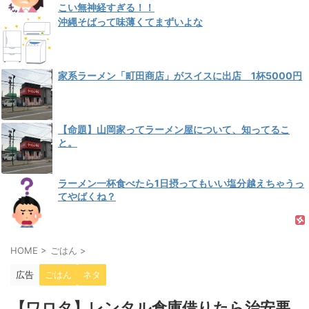
こい無神経すぎる！！
沖縄そばって味薄くてまずいよな
家系ラーメン「町田商店」がスイスに出店 1杯5000円
【命題】山岡家ってラーメン屋について、知ってるこ
と。
ラーメン一杯食べたら1日摂ってもいい塩分越えちゃうっ
てやばくね？
HOME
>
ごはん
>
広告
ごはん
ネタ
【ワロタ】レンタル倉庫借りたら治安悪