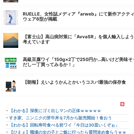
RUELLE、女性誌メディア『arweb』にて新作アクテ
ウェア6型が掲載
【富士山】高山病対策に「AvvaSR」を個人輸入しよ
考えています
高級豆腐ワイ「150g×2丁で250円か…高いけど美味そ
だし一丁買ってみるか！」
【朗報】えいようかんとかいうコスパ最強の保存食
・
【わかる】深夜にゴミ出しマンの正体ｗｗｗｗｗ
・
すき家、ニンニクの芽牛丼を7月から販売開始！食おう
・
【わかる】回転寿司食べる前ワイ「今日は30皿いくぞぉ」
・
【ひえぇ】職場の女の子とご飯に行ったら質問攻め食らうｗｗ