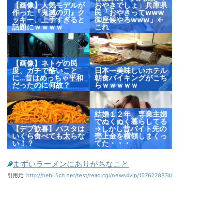
【画像】人気モデルが
おやきでしょ」兵庫県
作った『鬼滅の刃』ク
民「おやきってwww
ッキー、上手すぎると
御座候やろwww」←
話題にｗｗｗｗ
これ
【画像】ネトゲの民
度、ガチで酷いこと
日本一美味しいホテル
に…昔はめっちゃ平和
朝食バイキングがこち
だったのに何故？
らｗｗｗｗｗ
結婚１２年。専業主婦
でぬくぬく暮らしてる
【デブ歓喜】パスタは
→しかし昔バイト先の
いくら食べても太らな
売上金を横領しまくっ
い！？
てた・・・
まずいラーメンにありがちなこと
引用元:
http://hebi.5ch.net/test/read.cgi/news4vip/1576228874/