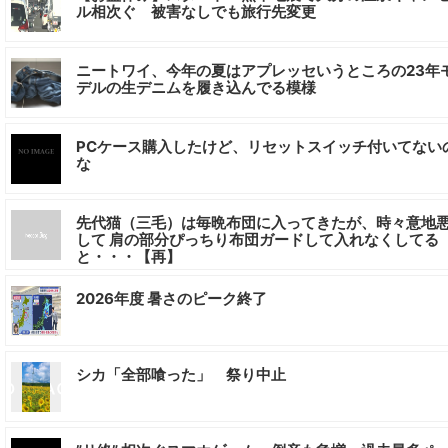
ル相次ぐ 被害なしでも旅行先変更
ニートワイ、今年の夏はアプレッセいうところの23年
デルの生デニムを履き込んでる模様
PCケース購入したけど、リセットスイッチ付いてない
な
先代猫（三毛）は毎晩布団に入ってきたが、時々意地
して 肩の部分ぴっちり布団ガードして入れなくしてる
と・・・【再】
2026年度 暑さのピーク終了
シカ「全部喰った」 祭り中止