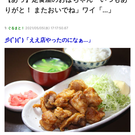
りがと！ またおいでね」ワイ「...」
1:
ぐるまと！
2021/05/05(水) 17:17:50.67
彡(ﾟ)(ﾟ)「ええ店やったのになぁ...」