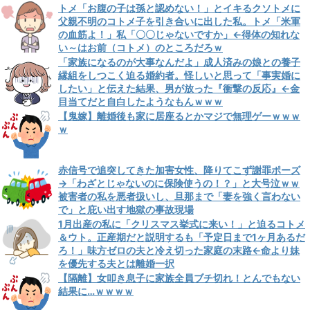
トメ「お腹の子は孫と認めない！」とイキるクソトメに
父親不明のコトメ子を引き合いに出した私。トメ「米軍
の血筋よ！」私「〇〇じゃないですか」←得体の知れな
い～はお前（コトメ）のところだろｗ
「家族になるのが大事なんだよ」成人済みの娘との養子
縁組をしつこく迫る婚約者。怪しいと思って「事実婚に
したい」と伝えた結果、男が放った『衝撃の反応』←金
目当てだと自白したようなもんｗｗｗ
【鬼嫁】離婚後も家に居座るとかマジで無理ゲーｗｗｗ
ｗ
赤信号で追突してきた加害女性、降りてこず謝罪ポーズ
→「わざとじゃないのに保険使うの！？」と大号泣ｗｗ
被害者の私を悪者扱いし、旦那まで「妻を強く言わない
で」と庇い出す地獄の事故現場
1月出産の私に「クリスマス挙式に来い！」と迫るコトメ
＆ウト。正産期だと説明するも「予定日まで1ヶ月あるだ
ろ！」味方ゼロの夫と冷え切った家庭の末路←命より妹
を優先する夫とは離婚一択
【隔離】女叩き息子に家族全員ブチ切れ！とんでもない
結果に…ｗｗｗｗ