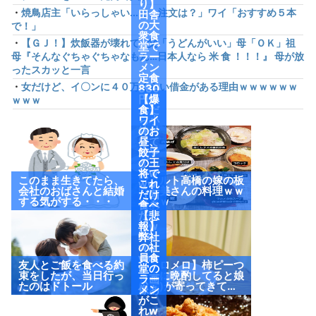
り】
・
焼鳥店主「いらっしゃい...で、注文は？」ワイ「おすすめ５本
田舎
の大
で！」
衆食
・
【ＧＪ！】炊飯器が壊れて…父「うどんがいい」母「ＯＫ」祖
堂で
母『そんなぐちゃぐちゃなもん…日本人なら 米 食 ！！！』 母が放
ラー
メン
ったスカッと一言
定食
・
女だけど、イ〇ンに４０万くらい借金がある理由ｗｗｗｗｗｗ
830
円頼
【爆
ｗｗｗ
んだ
食】
ら小
ワイ
鉢付
のお
けて
昼、
来や
餃子
がっ
の王
たw
将で
このまま生きてたら、
ヤクルト高橋の嫁の板
ww
これ
会社のおばさんと結婚
野友美さんの料理ｗｗ
（画
だけ
する気がする・・・
ｗｗｗ
像あ
食べ
り）
たっ
【悲
たw
報】
ww
弊社
ww
の社
ww
員食
友人とご飯を食べる約
【メロメロ】柿ピーつ
w
堂の
束をしたが、当日行っ
まみに晩酌してると娘
（画
ラー
たのはドトール
(2歳)が寄ってきて…
像あ
メン
り）
がこ
れw