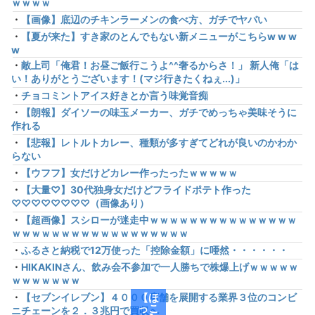
ｗｗｗｗ
・
【画像】底辺のチキンラーメンの食べ方、ガチでヤバい
・
【夏が来た】すき家のとんでもない新メニューがこちらw w w
w
・
敵上司「俺君！お昼ご飯行こうよ^^奢るからさ！」 新人俺「は
い！ありがとうございます！(マジ行きたくねぇ...)」
・
チョコミントアイス好きとか言う味覚音痴
・
【朗報】ダイソーの味玉メーカー、ガチでめっちゃ美味そうに
作れる
・
【悲報】レトルトカレー、種類が多すぎてどれが良いのかわか
らない
・
【ウフフ】女だけどカレー作ったったｗｗｗｗｗ
・
【大量♡】30代独身女だけどフライドポテト作った
♡♡♡♡♡♡♡♡（画像あり）
・
【超画像】スシローが迷走中ｗｗｗｗｗｗｗｗｗｗｗｗｗｗｗ
ｗｗｗｗｗｗｗｗｗｗｗｗｗｗｗｗｗｗ
・
ふるさと納税で12万使った「控除金額」に唖然・・・・・・
・
HIKAKINさん、飲み会不参加で一人勝ちで株爆上げｗｗｗｗｗ
ｗｗｗｗｗｗｗ
・
【セブンイレブン】４０００店舗を展開する業界３位のコンビ
【ほ
っこ
ニチェーンを２．３兆円で買収へ