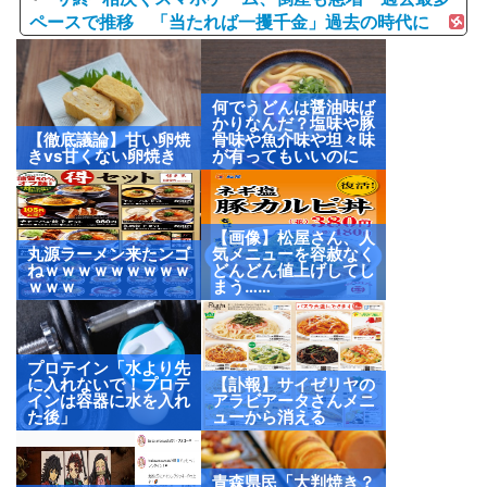
ペースで推移 「当たれば一攫千金」過去の時代に
何でうどんは醤油味ば
かりなんだ？塩味や豚
【徹底議論】甘い卵焼
骨味や魚介味や坦々味
きvs甘くない卵焼き
が有ってもいいのに
【画像】松屋さん、人
丸源ラーメン来たンゴ
気メニューを容赦なく
ねｗｗｗｗｗｗｗｗｗ
どんどん値上げしてし
ｗｗｗ
まう……
プロテイン「水より先
に入れないで！プロテ
【訃報】サイゼリヤの
インは容器に水を入れ
アラビアータさんメニ
た後」
ューから消える
青森県民「大判焼き？