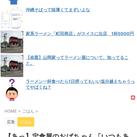
沖縄そばって味薄くてまずいよな
家系ラーメン「町田商店」がスイスに出店 1杯5000円
【命題】山岡家ってラーメン屋について、知ってるこ
と。
ラーメン一杯食べたら1日摂ってもいい塩分越えちゃうっ
てやばくね？
HOME
>
ごはん
>
広告
ごはん
【あっ】定食屋のおばちゃん「いつもあ