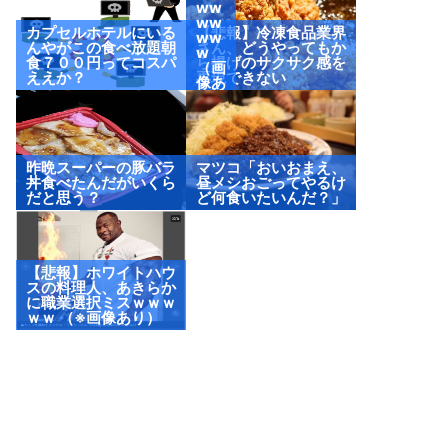
ww
ww
カプセルホテルにいる
【悲報】冷凍食品業界
ww
んやがこの食べ放題朝
さん、どうやってもか
w
食７００円ってコスパ
ら揚げのサクサク感を
（画
ええか？
再現できない
像あ
り）
昨晩スーパーの豚バラ
マツコ「おいおまえ、
丼食べたんだがいくら
昼メシおごってやるけ
だと思う？
ど何食いたいんだ？」
【悲報】ホワイトハウ
スの料理人、あきらか
に職業選択ミスｗｗｗ
ｗｗ （※画像あり）