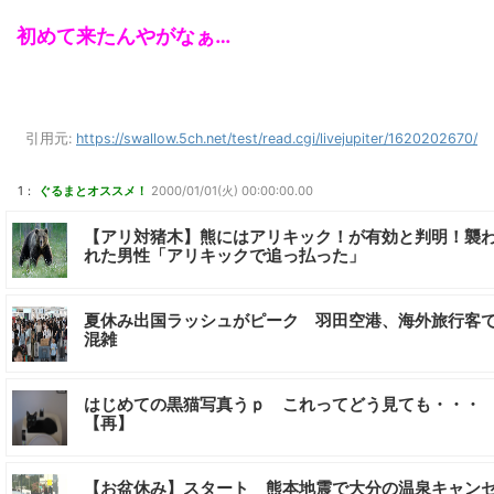
初めて来たんやがなぁ…
引用元:
https://swallow.5ch.net/test/read.cgi/livejupiter/1620202670/
1：
ぐるまとオススメ！
2000/01/01(火) 00:00:00.00
【アリ対猪木】熊にはアリキック！が有効と判明！襲
れた男性「アリキックで追っ払った」
夏休み出国ラッシュがピーク 羽田空港、海外旅行客
混雑
はじめての黒猫写真うｐ これってどう見ても・・・
【再】
【お盆休み】スタート 熊本地震で大分の温泉キャン