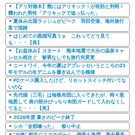
【アリ対猪木】熊にはアリキック！が有効と判明！
襲われた男性「アリキックで追っ払った」
夏休み出国ラッシュがピーク 羽田空港、海外旅行
客で混雑
はじめての黒猫写真うｐ これってどう見て
も・・・【再】
【お盆休み】スタート 熊本地震で大分の温泉キャ
ンセル相次ぐ 被害なしでも旅行先変更
ニートワイ、今年の夏はアプレッセいうところの23
年モデルの生デニムを履き込んでる模様
PCケース購入したけど、リセットスイッチ付いてな
いのな
先代猫（三毛）は毎晩布団に入ってきたが、時々意
地悪して 肩の部分ぴっちり布団ガードして入れなくし
てると・・・【再】
2026年度 暑さのピーク終了
シカ「全部喰った」 祭り中止
”サ終” 相次ぐスマホゲーム、倒産も急増 過去最多